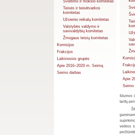
kom
Švietimo ir mokslo komitetas
Sve
Teisės ir teisėtvarkos
komitetas
Švi
Užsienio reikalų komitetas
Tei
kom
Valstybės valdymo ir
savivaldybių komitetas
Užs
Žmogaus teisių komitetas
Val
sav
Komisijos
Žmo
Frakcijos
Komisi
Laikinosios grupės
Frakci
Apie 2016–2020 m. Seimą
Laikin
Seimo darbas
Apie 2
Seimo 
šilumos ū
tarifų pe
Ši
gaminama
supirkimo
veiklos 
peržiūrėt