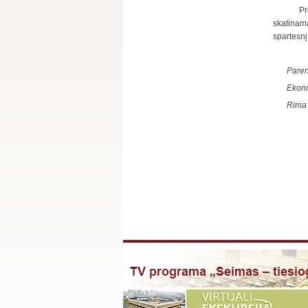
Pr
skatinama
spartesnį
Pare
Ekono
Rima 