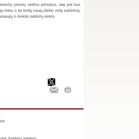
eikiančių įmonių veiklos principus, taip pat bus
ų rinka, o tai lemtų naujų darbo vietų sukūrimą,
aslaugų ir mokslo sektorių veikla.
ius
omi Juridinių asmenų