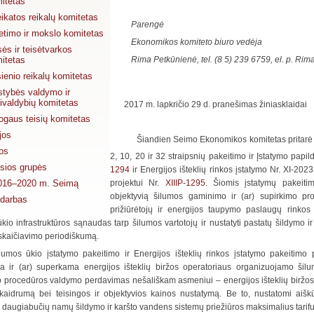
itetas
ikatos reikalų komitetas
Parengė
etimo ir mokslo komitetas
Ekonomikos komiteto biuro vedėja
sės ir teisėtvarkos
itetas
Rima Petkūnienė, tel. (8 5) 239 6759, el. p. Ri
ienio reikalų komitetas
stybės valdymo ir
ivaldybių komitetas
2017 m. lapkričio 29 d. pranešimas žiniasklaidai
gaus teisių komitetas
jos
Šiandien Seimo Ekonomikos komitetas pritarė 
jos
2, 10, 20 ir 32 straipsnių pakeitimo ir Įstatymo papi
osios grupės
1294
ir Energijos išteklių rinkos įstatymo Nr. XI-2023
016–2020 m. Seimą
projektui Nr.
XIIIP-1295
. Šiomis įstatymų pakeitim
objektyvią šilumos gaminimo ir (ar) supirkimo pro
darbas
prižiūrėtojų ir energijos taupymo paslaugų rinkos 
kio infrastruktūros sąnaudas tarp šilumos vartotojų ir nustatyti pastatų šildymo 
rskaičiavimo periodiškumą.
lumos ūkio įstatymo pakeitimo ir Energijos išteklių rinkos įstatymo pakeitimo 
 ir (ar) superkama energijos išteklių biržos operatoriaus organizuojamo ši
 procedūros valdymo perdavimas nešališkam asmeniui – energijos išteklių biržos 
skaidrumą bei teisingos ir objektyvios kainos nustatymą. Be to, nustatomi aišk
i daugiabučių namų šildymo ir karšto vandens sistemų priežiūros maksimalius tarifu