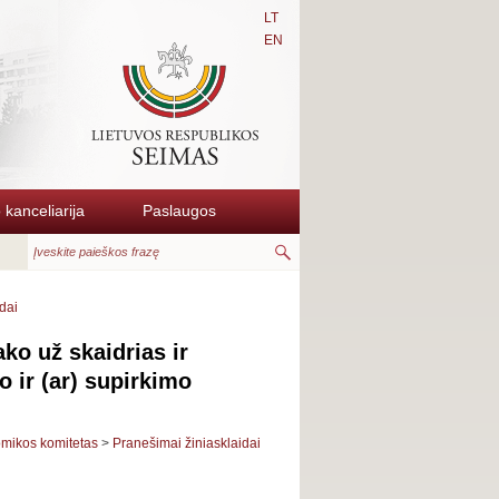
LT
EN
kanceliarija
Paslaugos
dai
o už skaidrias ir
 ir (ar) supirkimo
mikos komitetas
>
Pranešimai žiniasklaidai