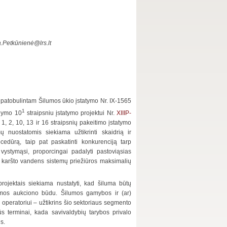
ma.Petkūnienė
@lrs.lt
patobulintam Šilumos ūkio įstatymo Nr. IX-1565
1
ldymo 10
straipsniu įstatymo projektui Nr.
XIIIP-
 1, 2, 10, 13 ir 16 straipsnių pakeitimo įstatymo
ų nuostatomis siekiama užtikrinti skaidrią ir
cedūrą, taip pat paskatinti konkurenciją tarp
vystymąsi, proporcingai padalyti pastoviąsias
ir karšto vandens sistemų priežiūros maksimalių
projektais siekiama nustatyti, kad šiluma būtų
lumos aukciono būdu. Šilumos gamybos ir (ar)
operatoriui – užtikrins šio sektoriaus segmento
ūs terminai, kada savivaldybių tarybos privalo
s.