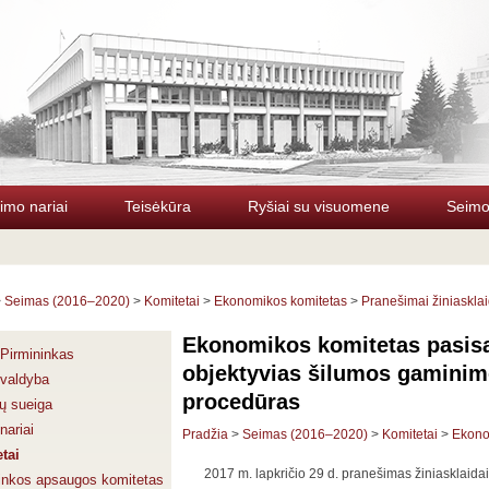
imo nariai
Teisėkūra
Ryšiai su visuomene
Seimo 
>
Seimas (2016–2020)
>
Komitetai
>
Ekonomikos komitetas
>
Pranešimai žiniasklai
Ekonomikos komitetas pasisak
Pirmininkas
objektyvias šilumos gaminimo
valdyba
procedūras
ų sueiga
nariai
Pradžia
>
Seimas (2016–2020)
>
Komitetai
>
Ekono
tai
2017 m. lapkričio 29 d. pranešimas žiniasklaidai
inkos apsaugos komitetas