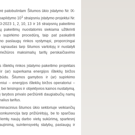
ė patobulintam Šilumos ūkio įstatymo Nr. IX-
1
o papildymo 10
straipsniu įstatymo projektui Nr.
XI-2023 1, 2, 10, 13 ir 16 straipsnių pakeitimo
ų pakeitimų nuostatomis siekiama užtikrinti
) supirkimo procedūrą, taip pat paskatinti
ymo paslaugų rinkos vystymąsi, proporcingai
 sąnaudas tarp šilumos vartotojų ir nustatyti
ežiūros maksimalių tarifų perskaičiavimo
 išteklių rinkos įstatymo pakeitimo projektais
r (ar) superkama energijos išteklių biržos
būdu. Šilumos gamybos ir (ar) supirkimo
i – energijos išteklių biržos operatoriui –
 bei teisingos ir objektyvios kainos nustatymą.
ų tarybos privalo peržiūrėti daugiabučių namų
lius tarifus.
kriminacinius šilumos ūkio sektoriuje veikiančių
onkurencija tarp prižiūrėtojų, be to sparčiau
 lemtų naujų darbo vietų sukūrimą, spartesnį
aujinimą, suintensyvėtų statybų, paslaugų ir