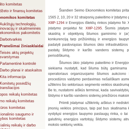
ito komitetas
Šiandien Seimo Ekonomikos komitetas pritar
džeto ir finansų komitetas
onomikos komitetas
1565 2, 10, 20 ir 32 straipsnių pakeitimo ir Įstatym
XIIIP-1294
ir Energijos išteklių rinkos įstatymo Nr. 
Aukštųjų technologijų,
inovacijų ir skaitmeninės
įstatymo projektui Nr.
XIIIP-1295
. Šiomis įstatym
ekonomikos pakomitetis
skaidrią ir objektyvią šilumos gaminimo ir (ar
Darbotvarkės
konkurenciją tarp prižiūrėtojų ir energijos taup
padalyti pastoviąsias šilumos ūkio infrastruktūros
Pranešimai žiniasklaidai
pastatų šildymo ir karšto vandens sistemų pri
Teisės aktų projektų
periodiškumą.
svarstymas
Šilumos ūkio įstatymo pakeitimo ir Energijos
Parlamentinė kontrolė
siekiama nustatyti, kad šiluma būtų gaminama i
Darbo planai ir ataskaitos
operatoriaus organizuojamo šilumos aukciono 
Kita informacija
procedūros valdymo perdavimas nešališkam asmeniu
Komitetų posėdžių
užtikrins šio sektoriaus segmento veiklos skaidrumą
transliacijos
Be to, nustatomi aiškūs terminai, kada savivaldybi
opos reikalų komitetas
šildymo ir karšto vandens sistemų priežiūros maksima
mo reikalų komitetas
Priimti įstatymai užtikrintų aiškius ir nedis
tūros komitetas
įmonių veiklos principus, taip pat bus skatinama k
vystytųsi energijos taupymo paslaugų rinka, o tai
ionalinio saugumo ir
ybos komitetas
galutinių energijos vartotojų šildymo sistemų atn
mokslo sektorių veikla.
ialinių reikalų ir darbo