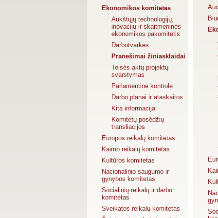
Aud
Ekonomikos komitetas
Biu
Aukštųjų technologijų,
inovacijų ir skaitmeninės
Ek
ekonomikos pakomitetis
Darbotvarkės
Pranešimai žiniasklaidai
Teisės aktų projektų
svarstymas
Parlamentinė kontrolė
Darbo planai ir ataskaitos
Kita informacija
Komitetų posėdžių
transliacijos
Europos reikalų komitetas
Kaimo reikalų komitetas
Eur
Kultūros komitetas
Kai
Nacionalinio saugumo ir
gynybos komitetas
Kul
Socialinių reikalų ir darbo
Nac
komitetas
gyn
Sveikatos reikalų komitetas
Soc