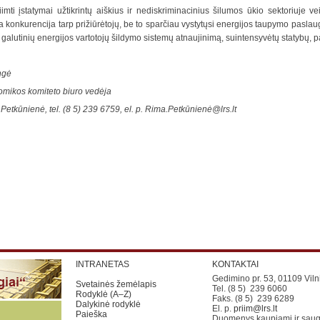
iimti įstatymai užtikrintų aiškius ir nediskriminacinius šilumos ūkio sektoriuje v
 konkurencija tarp prižiūrėtojų, be to sparčiau vystytųsi energijos taupymo paslaug
 galutinių energijos vartotojų šildymo sistemų atnaujinimą, suintensyvėtų statybų, p
ngė
mikos komiteto biuro vedėja
Petkūnienė, tel. (8 5) 239 6759, el. p. Rima.Petkūnienė
@lrs.lt
INTRANETAS
KONTAKTAI
Gedimino pr. 53, 01109 Viln
Svetainės žemėlapis
Tel. (8 5) 239 6060
Rodyklė (A–Z)
Faks. (8 5) 239 6289
Dalykinė rodyklė
El. p.
priim@lrs.lt
Paieška
Duomenys kaupiami ir saug