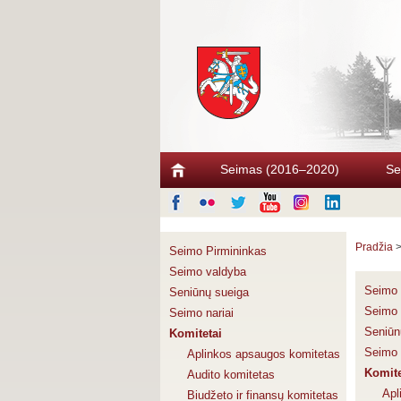
Seimas (2016–2020)
Se
Pradžia
Seimo Pirmininkas
Seimo valdyba
Seimo 
Seniūnų sueiga
Seimo 
Seimo nariai
Seniūn
Komitetai
Seimo 
Aplinkos apsaugos komitetas
Komite
Audito komitetas
Apl
Biudžeto ir finansų komitetas