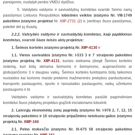
pareigomis, nustatyti penkis VMDU dydžius.
5. Valstybės valdymo ir savivaldybių komitetas svarstė Seimo narių
pasiūlymus Lietuvos Respublikos
lobistinės veiklos įstatymo Nr. VIII-1749
pakeitimo įstatymo projektui
Nr
. XIIP-2731 (2)
ir, įvertinęs šiuos pasiūlymus,
pateikė dėl jų išvadą.
2.2.2. Valstybės valdymo ir savivaldybių
k
omitetas, kaip papildomas
komitetas, svarstė šiuos teisės aktų projektus:
1. Šeimos kortelės įstatymo projektą Nr.
XIIP-4130
ir
1.1. Vietos savivaldos įstatymo Nr. I-533 3 ir 7 straipsnio pakeitimo
įstatymo projektą Nr.
XIIP-4131
, kuriais siekiama įdiegti Šeimos kortelės
sistemą, kuri būtų skiriama šeimoms ir šeimynoms, auginančioms ar
globojančioms 3 ir daugiau vaikų. Šeimos kortelės turėtojams būtų taikomos
nuolaidos kai kurioms maisto prekėms mažmeninės prekybos parduotuvėse,
transporto paslaugoms, sporto ir laisvalaikio paslaugoms, vaikų užimtumo
paslaugoms ir kt.
Valstybės valdymo ir savivaldybių komitetas pasiūlė pagrindiniam
komitetui šiuos įstatymų projektus grąžinti iniciatoriams tobulinti.
2. Laisvųjų ekonominių zonų pagrindų įstatymo Nr. I-976 2, 7, 12, 15
straipsnių pakeitimo ir 16 straipsnio pripažinimo netekusiu galios įstatymo
projektą Nr.
XIIIP-160
2.1. Pelno mokesčio įstatymo Nr. IX-675 58 straipsnio pakeitimo