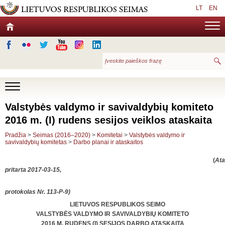
LT
EN
Valstybės valdymo ir savivaldybių komiteto
2016 m. (I) rudens sesijos veiklos ataskaita
Pradžia
>
Seimas (2016–2020)
>
Komitetai
>
Valstybės valdymo ir
savivaldybių komitetas
>
Darbo planai ir ataskaitos
(
Ata
pritarta 2017-03-15,
protokolas Nr. 113-P-9)
LIETUVOS RESPUBLIKOS SEIMO
VALSTYBĖS VALDYMO IR SAVIVALDYBIŲ KOMITETO
2016 M. RUDENS (I) SESIJOS DARBO ATASKAITA