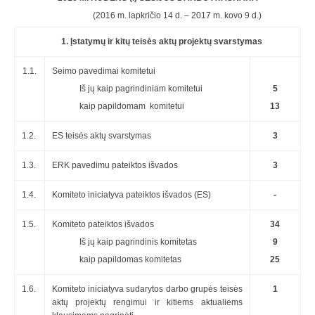
(2016 m. lapkričio 14 d. – 2017 m. kovo 9 d.)
1. Įstatymų ir kitų teisės aktų projektų svarstymas
1.1.
Seimo pavedimai komitetui
Iš jų kaip pagrindiniam komitetui
5
kaip papildomam komitetui
13
1.2.
ES teisės aktų svarstymas
3
1.3.
ERK pavedimu pateiktos išvados
3
1.4.
Komiteto iniciatyva pateiktos išvados (ES)
-
1.5.
Komiteto pateiktos išvados
34
Iš jų kaip pagrindinis komitetas
9
kaip papildomas komitetas
25
1.6.
Komiteto iniciatyva sudarytos darbo grupės teisės
1
aktų projektų rengimui ir kitiems aktualiems