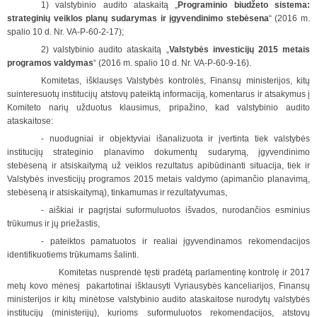
1) valstybinio audito ataskaitą „
Programinio biudžeto sistema:
strateginių veiklos planų sudarymas ir įgyvendinimo stebėsena
“ (2016 m.
spalio 10 d. Nr. VA-P-60-2-17);
2) valstybinio audito ataskaitą „
Valstybės investicijų 2015 metais
programos valdymas
“ (2016 m. spalio 10 d. Nr. VA-P-60-9-16).
Komitetas, išklausęs Valstybės kontrolės, Finansų ministerijos, kitų
suinteresuotų institucijų atstovų pateiktą informaciją, komentarus ir atsakymus į
Komiteto narių užduotus klausimus, pripažino, kad valstybinio audito
ataskaitose:
- nuodugniai ir objektyviai išanalizuota ir įvertinta tiek valstybės
institucijų strateginio planavimo dokumentų sudarymą, įgyvendinimo
stebėseną ir atsiskaitymą už veiklos rezultatus apibūdinanti situacija, tiek ir
Valstybės investicijų programos 2015 metais valdymo (apimančio planavimą,
stebėseną ir atsiskaitymą), tinkamumas ir rezultatyvumas,
- aiškiai ir pagrįstai suformuluotos išvados, nurodančios esminius
trūkumus ir jų priežastis,
- pateiktos pamatuotos ir realiai įgyvendinamos rekomendacijos
identifikuotiems trūkumams šalinti.
Komitetas nusprendė tęsti pradėtą parlamentinę kontrolę ir 2017
metų kovo mėnesį pakartotinai išklausyti Vyriausybės kanceliarijos, Finansų
ministerijos ir kitų minėtose valstybinio audito ataskaitose nurodytų valstybės
institucijų (ministerijų), kurioms suformuluotos rekomendacijos, atstovų