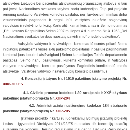
atstovybės Lietuvoje bei pacientus atstovaujančių organizacijų atstovus, o taip
pat įvesti Nacionalinės sveikatos tarybos narių kadencijas. Taip pat projekto
rengimą paskatino Valstybės kontrolės pastaba, jog Tarybos pirmininkas dirba
visuomeniniais pagrindais ir negali būti valstybės biudžeto asignavimų
valdytojas ir vykdyti jo funkcijų. Kartu atitinkamai keičiamas ir Seimo nutarimas
„Dėl Lietuvos Respublikos Seimo 2007 m. liepos 4 d. nutarimo Nr. X-1263 „Dėl
Nacionalinės sveikatos tarybos nuostatų patvirtinimo“ priedėlio pakeitimo“.
Valstybės valdymo ir savivaldybių komitetas iš esmės pritarė šiems
iniciatorių pateiktiems teisės aktų pakeitimo projektams ir pasiūlė pagrindiniam
komitetui juos tobulinti atsižvelgiant į Seimo kanceliarijos Teisės departamento
pastabas, Seimo narių pasiūlymus, kuriems komitetas pritarė, ir Valstybės
valdymo ir savivaldybių komiteto pasiūlymus. Pagrindinis komitetas iš esmės
atsižvelgė į Valstybės valdymo ir savivaldybių komiteto pasiūlymus.
4. Koncesijų įstatymo Nr. I-1510 pakeitimo įstatymo projektą Nr.
XIIIP-203 ES
1
4.1.
Civilinio proceso kodekso 1.80 straipsnio ir XXI
skyriaus
pakeitimo įstatymo projektą Nr.
XIIIP-204
4.2.
Administracinių nusižengimų kodekso 184 straipsnio
pakeitimo įstatymo projektą Nr.
XIIIP-205
Įstatymo projekto ir kartu su juo teikiamų lydimųjų įstatymų projektų
tikslas – įgyvendinti Direktyvos 2014/23/ES nuostatas dėl koncesijų sutarčių
suteikimo bei koncesijų teisinio reguliavimo ir suderinti Lietuvos Respublikos