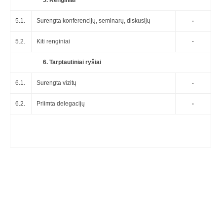
5. Renginiai
5.1.
Surengta konferencijų, seminarų, diskusijų
-
5.2.
Kiti renginiai
-
6. Tarptautiniai ryšiai
6.1.
Surengta vizitų
-
6.2.
Priimta delegacijų
-