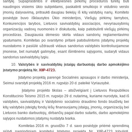
santykį. Supaprastintos ir efektyvesnės pirkimų procedūros turėtų būti
naudingos visiems ūkio subjektams, paskatinti smulkiojo ir vidutinio verslo
įmonių dalyvavimą, pritraukti daugiau tiekėjų iš kitų valstybių narių. Komiteto
posėdyje buvo išklausytos Ūkio ministerijos, Viešųjų pirkimų tarnybos,
Konkurencijos tarybos, Lietuvos savivaldybių asociacijos, nevyriausybinių
organizacijų vadovų nuomonės ir diskutuota, kaip patobulinti viešųjų pirkimų
procedūras. Daugiausia dėmesio skirta vidaus sandorių reglamentavimo
ypatumams. Komitetas po svarstymo pritarė patobulintoms įstatymų projektų
nuostatoms ir pasiūlė uždrausti vidaus sandorius valstybės kontroliuojamose
įmonėse, bet numatyti galimybę, esant išimtinėms sąlygoms, sudaryti vidaus
sandorius savivaldybių lygiu.
10.
Valstybės ir savivaldybių įstaigų darbuotojų darbo apmokėjimo
įstatymo projektą Nr.
XIIP-4723
.
Įstatymo projektą parengė Socialinės apsaugos ir darbo ministerija,
Seimui svarstyti projektą 2016 m. rugsėjo 20 d. pateikė Vyriausybė.
Įstatymo projekto tikslas – atsižvelgiant į Lietuvos Respublikos
Konstitucinio Teismo 2015 m. rugsėjo 29 d. nutarimą, kuriame nurodyta, kad iš
valstybės, savivaldybių ir Valstybinio socialinio draudimo fondo biudžetų bei
kitų valstybės įsteigtų fondų lėšų finansuojamų įstaigų, įmonių, organizacijų bei
Lietuvos banko darbuotojų, dirbančių pagal darbo sutartis, darbo apmokėjimo
sąlygos nustatomos įstatymų nustatyta tvarka.
Komitetas 2016 m. gruodžio 7 d. savo posėdyje priėmė sprendimą
siūlyti pagrindiniam komitetui Įstatymo projektą Nr. XIIP-4723 tobulinti,