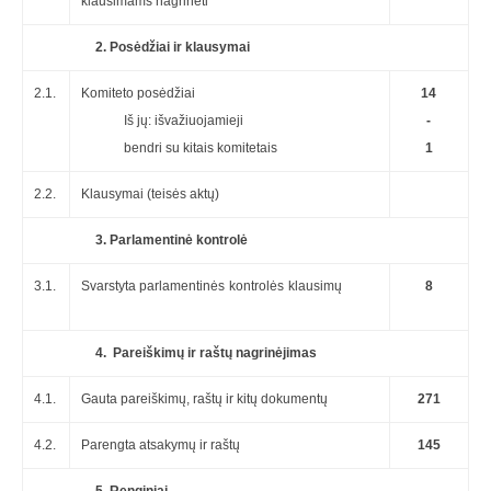
klausimams nagrinėti
2. Posėdžiai ir klausymai
2.1.
Komiteto posėdžiai
14
Iš jų: išvažiuojamieji
-
bendri su kitais komitetais
1
2.2.
Klausymai (teisės aktų)
3. Parlamentinė kontrolė
3.1.
Svarstyta parlamentinės kontrolės klausimų
8
4. Pareiškimų ir raštų nagrinėjimas
4.1.
Gauta pareiškimų, raštų ir kitų dokumentų
271
4.2.
Parengta atsakymų ir raštų
145