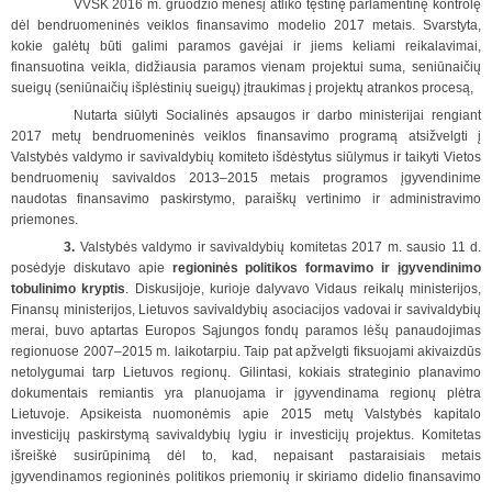
VVSK 2016 m. gruodžio mėnesį atliko tęstinę parlamentinę kontrolę
dėl bendruomeninės veiklos finansavimo modelio 2017 metais. Svarstyta,
kokie galėtų būti galimi paramos gavėjai ir jiems keliami reikalavimai,
finansuotina veikla, didžiausia paramos vienam projektui suma, seniūnaičių
sueigų (seniūnaičių išplėstinių sueigų) įtraukimas į projektų atrankos procesą,
Nutarta siūlyti Socialinės apsaugos ir darbo ministerijai rengiant
2017 metų bendruomeninės veiklos finansavimo programą atsižvelgti į
Valstybės valdymo ir savivaldybių komiteto išdėstytus siūlymus ir taikyti Vietos
bendruomenių savivaldos 2013–2015 metais programos įgyvendinime
naudotas finansavimo paskirstymo, paraiškų vertinimo ir administravimo
priemones.
3.
Valstybės valdymo ir savivaldybių komitetas 2017 m. sausio 11 d.
posėdyje diskutavo apie
regioninės politikos formavimo ir įgyvendinimo
tobulinimo kryptis
. Diskusijoje, kurioje dalyvavo Vidaus reikalų ministerijos,
Finansų ministerijos, Lietuvos savivaldybių asociacijos vadovai ir savivaldybių
merai, buvo aptartas Europos Sąjungos fondų paramos lėšų panaudojimas
regionuose 2007–2015 m. laikotarpiu. Taip pat apžvelgti fiksuojami akivaizdūs
netolygumai tarp Lietuvos regionų. Gilintasi, kokiais strateginio planavimo
dokumentais remiantis yra planuojama ir įgyvendinama regionų plėtra
Lietuvoje. Apsikeista nuomonėmis apie 2015 metų Valstybės kapitalo
investicijų paskirstymą savivaldybių lygiu ir investicijų projektus. Komitetas
išreiškė susirūpinimą dėl to, kad, nepaisant pastaraisiais metais
įgyvendinamos regioninės politikos priemonių ir skiriamo didelio finansavimo