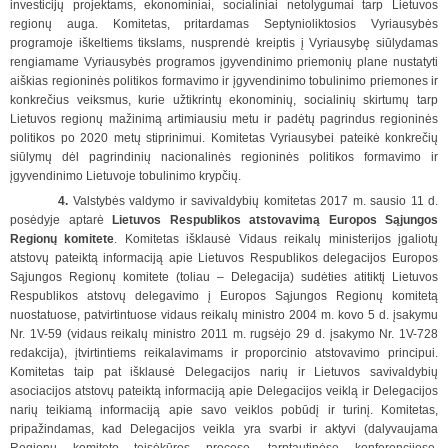
investicijų projektams, ekonominiai, socialiniai netolygumai tarp Lietuvos
regionų auga. Komitetas, pritardamas Septynioliktosios Vyriausybės
programoje iškeltiems tikslams, nusprendė kreiptis į Vyriausybę siūlydamas
rengiamame Vyriausybės programos įgyvendinimo priemonių plane nustatyti
aiškias regioninės politikos formavimo ir įgyvendinimo tobulinimo priemones ir
konkrečius veiksmus, kurie užtikrintų ekonominių, socialinių skirtumų tarp
Lietuvos regionų mažinimą artimiausiu metu ir padėtų pagrindus regioninės
politikos po 2020 metų stiprinimui. Komitetas Vyriausybei pateikė konkrečių
siūlymų dėl pagrindinių nacionalinės regioninės politikos formavimo ir
įgyvendinimo Lietuvoje tobulinimo krypčių.
4.
Valstybės valdymo ir savivaldybių komitetas 2017 m. sausio 11 d.
posėdyje aptarė
Lietuvos Respublikos atstovavimą Europos Sąjungos
Regionų komitete
. Komitetas išklausė Vidaus reikalų ministerijos įgaliotų
atstovų pateiktą informaciją apie Lietuvos Respublikos delegacijos Europos
Sąjungos Regionų komitete (toliau – Delegacija) sudėties atitiktį Lietuvos
Respublikos atstovų delegavimo į Europos Sąjungos Regionų komitetą
nuostatuose, patvirtintuose vidaus reikalų ministro 2004 m. kovo 5 d. įsakymu
Nr. 1V-59 (vidaus reikalų ministro 2011 m. rugsėjo 29 d. įsakymo Nr. 1V-728
redakcija), įtvirtintiems reikalavimams ir proporcinio atstovavimo principui.
Komitetas taip pat išklausė Delegacijos narių ir Lietuvos savivaldybių
asociacijos atstovų pateiktą informaciją apie Delegacijos veiklą ir Delegacijos
narių teikiamą informaciją apie savo veiklos pobūdį ir turinį. Komitetas,
pripažindamas, kad Delegacijos veikla yra svarbi ir aktyvi (dalyvaujama