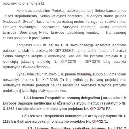
motyvavimo priemonę ir kt.
Komitetas patobulino Projektą, atsižvelgdamas į Seimo kanceliarijos
Teisės departamento, Seimo valdybos sprendimu sudarytos darbo grupės
(vadovas A. Sysas), Nacionalinio pareigūnų profesinių sąjungų susivienijimo,
Lietuvos savivaldybių asociacijos, Valstybės kontrolės, Vaistų kontrolės
tarnybos, Specialiųjų tyrimų tarnybos, papildomų komitetų ir kitų asmenų
teiktas pastabas ir pasiūlymus.
Komitetas 2017 m. sausio 11 d. savo posėdyje apsvarstė Komiteto
patobulintą Įstatymo projektą Nr. XIIP-3268(2), jam pritarė ir nusprendė prašyti
Seimo valdybos kreiptis į Vyriausybę, kad dėl šio Įstatymo projekto ir jį
lydinčiųjų įstatymų projektų N. XIIP-3270 – XIIP-3276 būtų pateikta
Vyriausybės išvada (išvados).
Vyriausybė 2017 m. kovo 1 d. priėmė
nutarimą
, kuriuo siūloma toliau
nesvarstyti projekto Nr. XIIP-3268 (2) ir jį lydinčiųjų įstatymų projektų, nes
Vyriausybė numato parengti naujos redakcijos Valstybės tarnybos įstatymo
projektą ir jį lydinčiųjų įstatymų projektus.
1.1. Lietuvos Respublikos asmenų delegavimo į tarptautines ir
Europos Sąjungos institucijas ar užsienio valstybių institucijas įstatymo Nr.
X-1262 1 straipsnio pakeitimo įstatymo projektas Nr.
XIIP-3270 ES
,
1.2. Lietuvos Respublikos dokumentų ir archyvų įstatymo Nr. I-
1115 5 ir 6 straipsnių pakeitimo įstatymo projektas Nr.
XIIP-3271
,
1.3. Lietuvos Respublikos statistikos įstatymo Nr. I-270 7