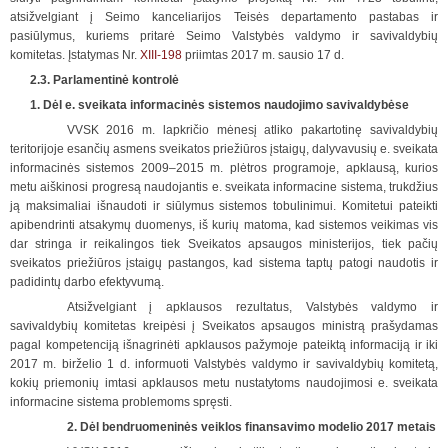
atsižvelgiant į Seimo kanceliarijos Teisės departamento pastabas ir
pasiūlymus, kuriems pritarė Seimo Valstybės valdymo ir savivaldybių
komitetas. Įstatymas Nr.
XIII-198
priimtas 2017 m. sausio 17 d.
2.3. Parlamentinė kontrolė
1. Dėl e. sveikata informacinės sistemos naudojimo savivaldybėse
VVSK 2016 m. lapkričio mėnesį atliko pakartotinę savivaldybių
teritorijoje esančių asmens sveikatos priežiūros įstaigų, dalyvavusių e. sveikata
informacinės sistemos 2009–2015 m. plėtros programoje, apklausą, kurios
metu aiškinosi progresą naudojantis e. sveikata informacine sistema, trukdžius
ją maksimaliai išnaudoti ir siūlymus sistemos tobulinimui. Komitetui pateikti
apibendrinti atsakymų duomenys, iš kurių matoma, kad sistemos veikimas vis
dar stringa ir reikalingos tiek Sveikatos apsaugos ministerijos, tiek pačių
sveikatos priežiūros įstaigų pastangos, kad sistema taptų patogi naudotis ir
padidintų darbo efektyvumą.
Atsižvelgiant į apklausos rezultatus, Valstybės valdymo ir
savivaldybių komitetas kreipėsi į Sveikatos apsaugos ministrą prašydamas
pagal kompetenciją išnagrinėti apklausos pažymoje pateiktą informaciją ir iki
2017 m. birželio 1 d. informuoti Valstybės valdymo ir savivaldybių komitetą,
kokių priemonių imtasi apklausos metu nustatytoms naudojimosi e. sveikata
informacine sistema problemoms spręsti.
2. Dėl bendruomeninės veiklos finansavimo modelio 2017 metais