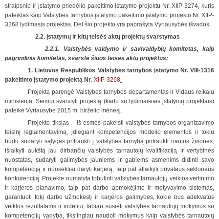
straipsnio ir įstatymo priedėlio pakeitimo įstatymo projektu Nr. XIIP-3274, kuris
pateiktas kaip Valstybės tarnybos įstatymo pakeitimo įstatymo projekto Nr. XIIP-
3268 lydimasis projektas. Dėl šio projekto yra paprašyta Vyriausybės išvados.
2.2. Įstatymų ir kitų teisės aktų projektų svarstymas
2.2.1. Valstybės valdymo ir savivaldybių k
omitetas, kaip
pagrindinis komitetas, svarstė šiuos teisės aktų projektus:
1.
L
ietuvos Respublikos
Valstybės tarnybos įstatymo Nr. VIII-1316
pakeitimo įstatymo projektą Nr
.
XIIP-3268
.
Projektą parengė Valstybės tarnybos departamentas ir Vidaus reikalų
ministerija, Seimui svarstyti projektą (kartu su lydimaisiais įstatymų projektais)
pateikė Vyriausybė 2015 m. birželio mėnesį.
Projekto tikslas – iš esmės pakeisti valstybės tarnybos organizavimo
teisinį reglamentavimą, įdiegiant kompetencijos modelio elementus ir tokiu
būdu sudaryti sąlygas pritraukti į valstybės tarnybą pritraukti naujus žmones,
išlaikyti aukštą jau dirbančių valstybės tarnautojų kvalifikaciją ir vertybines
nuostatas, sudaryti galimybes jauniems ir gabiems asmenims didinti savo
kompetenciją ir nuosekliai daryti karjerą, taip pat atlaikyti privataus sektoriaus
konkurenciją. Projekte numatyta tobulinti valstybės tarnautojų veiklos vertinimo
ir karjeros planavimo, taip pat darbo apmokėjimo ir motyvavimo sistemas,
garantuoti tokį darbo užmokestį ir karjeros galimybes, kokie bus adekvatūs
veiklos rezultatams ir indėliui, labiau susieti valstybės tarnautojų mokymus su
kompetencijų vadyba, tikslingiau naudoti mokymus kaip valstybės tarnautojų