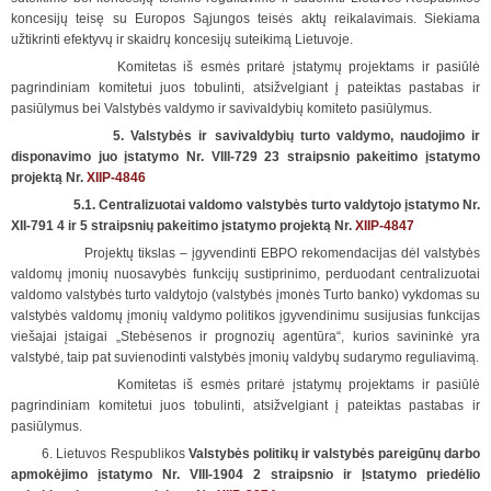
koncesijų teisę su Europos Sąjungos teisės aktų reikalavimais. Siekiama
užtikrinti efektyvų ir skaidrų koncesijų suteikimą Lietuvoje.
Komitetas iš esmės pritarė įstatymų projektams ir pasiūlė
pagrindiniam komitetui juos tobulinti, atsižvelgiant į pateiktas pastabas ir
pasiūlymus bei Valstybės valdymo ir savivaldybių komiteto pasiūlymus.
5.
Valstybės ir savivaldybių turto valdymo, naudojimo ir
disponavimo juo įstatymo Nr. VIII-729 23 straipsnio pakeitimo įstatymo
projektą Nr.
XIIP-4846
5.1.
Centralizuotai valdomo valstybės turto valdytojo įstatymo Nr.
XII-791 4 ir 5 straipsnių pakeitimo įstatymo projektą
Nr.
XIIP-4847
Projektų tikslas – įgyvendinti EBPO rekomendacijas dėl valstybės
valdomų įmonių nuosavybės funkcijų sustiprinimo, perduodant centralizuotai
valdomo valstybės turto valdytojo (valstybės įmonės Turto banko) vykdomas su
valstybės valdomų įmonių valdymo politikos įgyvendinimu susijusias funkcijas
viešajai įstaigai „Stebėsenos ir prognozių agentūra“, kurios savininkė yra
valstybė, taip pat suvienodinti valstybės įmonių valdybų sudarymo reguliavimą.
Komitetas iš esmės pritarė įstatymų projektams ir pasiūlė
pagrindiniam komitetui juos tobulinti, atsižvelgiant į pateiktas pastabas ir
pasiūlymus.
6. Lietuvos Respublikos
Valstybės politikų ir valstybės pareigūnų darbo
apmokėjimo įstatymo Nr. VIII-1904 2 straipsnio ir Įstatymo priedėlio