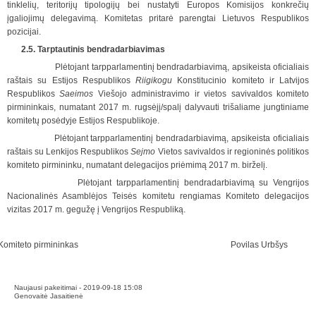
tinklelių, teritorijų tipologijų bei nustatyti Europos Komisijos konkrečių
įgaliojimų delegavimą. Komitetas pritarė parengtai Lietuvos Respublikos
pozicijai.
2.5. Tarptautinis bendradarbiavimas
Plėtojant tarpparlamentinį bendradarbiavimą, apsikeista oficialiais
raštais su Estijos Respublikos
Riigikogu
Konstitucinio komiteto ir Latvijos
Respublikos
Saeimos
Viešojo administravimo ir vietos savivaldos komiteto
pirmininkais, numatant 2017 m. rugsėjį/spalį dalyvauti trišaliame jungtiniame
komitetų posėdyje Estijos Respublikoje.
Plėtojant tarpparlamentinį bendradarbiavimą, apsikeista oficialiais
raštais su Lenkijos Respublikos
Sejmo
Vietos savivaldos ir regioninės politikos
komiteto pirmininku, numatant delegacijos priėmimą 2017 m. birželį.
Plėtojant tarpparlamentinį bendradarbiavimą su Vengrijos
Nacionalinės Asamblėjos Teisės komitetu rengiamas Komiteto delegacijos
vizitas 2017 m. gegužę į Vengrijos Respubliką.
Komiteto pirmininkas Povilas Urbšys
Naujausi pakeitimai - 2019-09-18 15:08
Genovaitė Jasaitienė