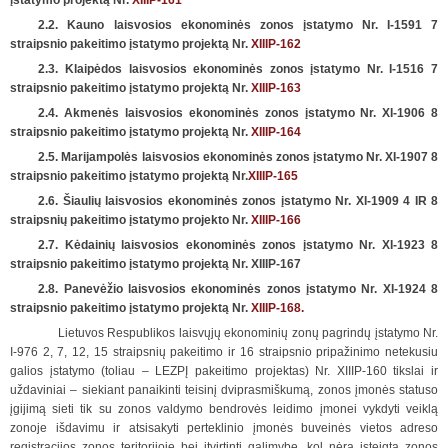
įstatymo projektą Nr.
XIIIP-161
2.2. Kauno laisvosios ekonominės zonos įstatymo Nr. I-1591 7
straipsnio pakeitimo įstatymo projektą Nr.
XIIIP-162
2.3. Klaipėdos laisvosios ekonominės zonos įstatymo Nr. I-1516 7
straipsnio pakeitimo įstatymo projektą Nr.
XIIIP-163
2.4. Akmenės laisvosios ekonominės zonos įstatymo Nr. XI-1906 8
straipsnio pakeitimo įstatymo projektą Nr.
XIIIP-164
2.5. Marijampolės laisvosios ekonominės zonos įstatymo Nr. XI-1907 8
straipsnio pakeitimo įstatymo projektą Nr.
XIIIP-165
2.6. Šiaulių laisvosios ekonominės zonos įstatymo Nr. XI-1909 4 IR 8
straipsnių pakeitimo įstatymo projekto Nr.
XIIIP-166
2.7. Kėdainių laisvosios ekonominės zonos įstatymo Nr. XI-1923 8
straipsnio pakeitimo įstatymo projektą Nr. XIIIP-167
2.8. Panevėžio laisvosios ekonominės zonos įstatymo Nr. XI-1924 8
straipsnio pakeitimo įstatymo projektą Nr.
XIIIP-168.
Lietuvos Respublikos laisvųjų ekonominių zonų pagrindų įstatymo Nr.
I-976 2, 7, 12, 15 straipsnių pakeitimo ir 16 straipsnio pripažinimo netekusiu
galios įstatymo (toliau – LEZPĮ pakeitimo projektas) Nr. XIIIP-160 tikslai ir
uždaviniai – siekiant panaikinti teisinį dviprasmiškumą, zonos įmonės statuso
įgijimą sieti tik su zonos valdymo bendrovės leidimo įmonei vykdyti veiklą
zonoje išdavimu ir atsisakyti perteklinio įmonės buveinės vietos adreso
registracijos zonos teritorijoje bei įtvirtinti galimybę, kol nėra įsteigta zonos