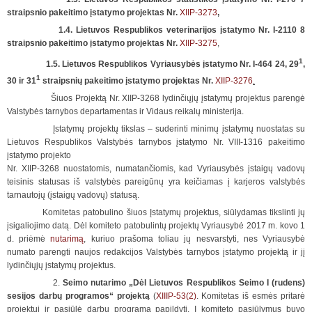
straipsnio pakeitimo įstatymo projektas Nr.
XIIP-3273
,
1.4. Lietuvos Respublikos veterinarijos įstatymo Nr. I-2110 8
straipsnio pakeitimo įstatymo projektas Nr.
XIIP-3275
,
1
1.5. Lietuvos Respublikos Vyriausybės įstatymo Nr. I-464 24, 29
,
1
30 ir 31
straipsnių pakeitimo įstatymo projektas Nr.
XIIP-3276
.
Šiuos Projektą Nr. XIIP-3268 lydinčiųjų įstatymų projektus parengė
Valstybės tarnybos departamentas ir Vidaus reikalų ministerija.
Įstatymų projektų tikslas – suderinti minimų įstatymų nuostatas su
Lietuvos Respublikos Valstybės tarnybos įstatymo Nr. VIII-1316 pakeitimo
įstatymo projekto
Nr. XIIP-3268 nuostatomis, numatančiomis, kad Vyriausybės įstaigų vadovų
teisinis statusas iš valstybės pareigūnų yra keičiamas į karjeros valstybės
tarnautojų (įstaigų vadovų) statusą.
Komitetas patobulino šiuos Įstatymų projektus, siūlydamas tikslinti jų
įsigaliojimo datą. Dėl komiteto patobulintų projektų Vyriausybė 2017 m. kovo 1
d. priėmė
nutarimą
, kuriuo prašoma toliau jų nesvarstyti, nes Vyriausybė
numato parengti naujos redakcijos Valstybės tarnybos įstatymo projektą ir jį
lydinčiųjų įstatymų projektus.
2.
Seimo nutarimo „Dėl Lietuvos Respublikos Seimo I (rudens)
sesijos darbų programos“ projektą
(
XIIIP-53(2)
. Komitetas iš esmės pritarė
projektui ir pasiūlė darbų programą papildyti. Į komiteto pasiūlymus buvo