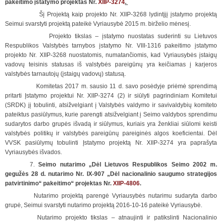
pakeitimo įstatymo projektas Nr.
XIIP-3274
.
Šį Projektą kaip projekto Nr. XIIP-3268 lydintįjį įstatymo projektą
Seimui svarstyti projektą pateikė Vyriausybė 2015 m. birželio mėnesį.
Projekto tikslas – įstatymo nuostatas suderinti su Lietuvos
Respublikos Valstybės tarnybos įstatymo Nr. VIII-1316 pakeitimo įstatymo
projekto Nr. XIIP-3268 nuostatomis, numatančiomis, kad Vyriausybės įstaigų
vadovų teisinis statusas iš valstybės pareigūnų yra keičiamas į karjeros
valstybės tarnautojų (įstaigų vadovų) statusą.
Komitetas 2017 m. sausio 11 d. savo posėdyje priėmė sprendimą
pritarti Įstatymo projektui Nr. XIIP-3274 (2) ir siūlyti pagrindiniam Komitetui
(SRDK) jį tobulinti, atsižvelgiant į Valstybės valdymo ir savivaldybių komiteto
pateiktus pasiūlymus, kurie parengti atsižvelgiant į Seimo valdybos sprendimu
sudarytos darbo grupės išvadą ir siūlymus, kuriais yra ženkliai siūlomi keisti
valstybės politikų ir valstybės pareigūnų pareiginės algos koeficientai. Dėl
VVSK pasiūlymų tobulinti Įstatymo projektą Nr. XIIP-3274 yra paprašyta
Vyriausybės išvados.
7.
Seimo nutarimo „Dėl Lietuvos Respublikos Seimo 2002 m.
gegužės 28 d. nutarimo Nr. IX-907 „Dėl nacionalinio saugumo strategijos
patvirtinimo“ pakeitimo“ projektas Nr.
XIIP-4806
.
Nutarimo projektą parengė Vyriausybės nutarimu sudaryta darbo
grupė, Seimui svarstyti nutarimo projektą 2016-10-16 pateikė Vyriausybė.
Nutarimo projekto tikslas – atnaujinti ir patikslinti Nacionalinio