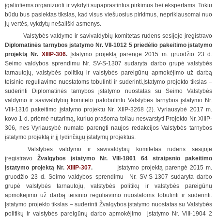
įgaliotiems organizuoti ir vykdyti supaprastintus pirkimus bei ekspertams. Tokiu
būdu bus pasiektas tikslas, kad visus viešuosius pirkimus, nepriklausomai nuo
jų vertės, vykdytų nešališki asmenys.
Valstybės valdymo ir savivaldybių komitetas rudens sesijoje įregistravo
D
iplomatinės tarnybos įstatymo Nr. VII-1012 5 priedėlio pakeitimo įstatymo
projektą
Nr.
XIIIP-306
.
Įstatymo projektą parengė 2015 m. gruodžio 23 d.
Seimo valdybos sprendimu Nr. SV-S-1307 sudaryta darbo grupė valstybės
tarnautojų, valstybės politikų ir valstybės pareigūnų apmokėjimo už darbą
teisinio reguliavimo nuostatoms tobulinti ir suderinti.Įstatymo projekto tikslas –
suderinti Diplomatinės tarnybos įstatymo nuostatas su Seimo Valstybės
valdymo ir savivaldybių komiteto patobulintu Valstybės tarnybos įstatymo Nr.
VIII-1316 pakeitimo įstatymo projektu Nr. XIIP-3268 (2). Vyriausybė 2017 m.
kovo 1 d. priėmė nutarimą, kuriuo prašoma toliau nesvarstyti Projekto Nr. XIIIP-
306, nes Vyriausybė numato parengti naujos redakcijos Valstybės tarnybos
įstatymo projektą ir jį lydinčiųjų įstatymų projektus.
Valstybės valdymo ir savivaldybių komitetas rudens sesijoje
įregistravo
Žvalgybos įstatymo Nr. VIII-1861 64 straipsnio pakeitimo
įstatymo projektą
Nr.
XIIIP-307
.
Įstatymo projektą parengė 2015 m.
gruodžio 23 d. Seimo valdybos sprendimu Nr. SV-S-1307 sudaryta darbo
grupė valstybės tarnautojų, valstybės politikų ir valstybės pareigūnų
apmokėjimo už darbą teisinio reguliavimo nuostatoms tobulinti ir suderinti.
Įstatymo projekto tikslas – suderinti Žvalgybos įstatymo nuostatas su Valstybės
politikų ir valstybės pareigūnų darbo apmokėjimo įstatymo Nr. VIII-1904 2