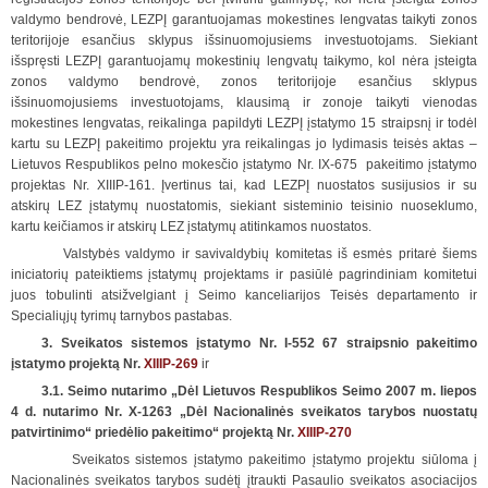
valdymo bendrovė, LEZPĮ garantuojamas mokestines lengvatas taikyti zonos
teritorijoje esančius sklypus išsinuomojusiems investuotojams. Siekiant
išspręsti LEZPĮ garantuojamų mokestinių lengvatų taikymo, kol nėra įsteigta
zonos valdymo bendrovė, zonos teritorijoje esančius sklypus
išsinuomojusiems investuotojams, klausimą ir zonoje taikyti vienodas
mokestines lengvatas, reikalinga papildyti LEZPĮ įstatymo 15 straipsnį ir todėl
kartu su LEZPĮ pakeitimo projektu yra reikalingas jo lydimasis teisės aktas –
Lietuvos Respublikos pelno mokesčio įstatymo Nr. IX-675 pakeitimo įstatymo
projektas Nr. XIIIP-161. Įvertinus tai, kad LEZPĮ nuostatos susijusios ir su
atskirų LEZ įstatymų nuostatomis, siekiant sisteminio teisinio nuoseklumo,
kartu keičiamos ir atskirų LEZ įstatymų atitinkamos nuostatos.
Valstybės valdymo ir savivaldybių komitetas iš esmės pritarė šiems
iniciatorių pateiktiems įstatymų projektams ir pasiūlė pagrindiniam komitetui
juos tobulinti atsižvelgiant į Seimo kanceliarijos Teisės departamento ir
Specialiųjų tyrimų tarnybos pastabas.
3. Sveikatos sistemos įstatymo Nr. I-552 67 straipsnio pakeitimo
įstatymo projektą Nr.
XIIIP-269
ir
3.1. Seimo nutarimo „Dėl Lietuvos Respublikos Seimo 2007 m. liepos
4 d. nutarimo Nr. X-1263 „Dėl Nacionalinės sveikatos tarybos nuostatų
patvirtinimo“ priedėlio pakeitimo“ projektą Nr.
XIIIP-270
Sveikatos sistemos įstatymo pakeitimo įstatymo projektu siūloma į
Nacionalinės sveikatos tarybos sudėtį įtraukti Pasaulio sveikatos asociacijos