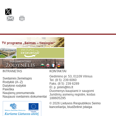
INTRANETAS
KONTAKTAI
Gedimino pr. 53, 01109 Vilnius
Svetainės žemėlapis
Tel. (8 5) 239 6060
Rodyklė (A–Z)
Faks. (8 5) 239 6289
Dalykinė rodyklė
El. p.
priim@lrs.lt
Paieška
Duomenys kaupiami ir saugomi
Naujienų prenumerata
Juridinių asmenų registre, kodas
Naujausi svetainės dokumentai
188605295
© 2026
Lietuvos Respublikos Seimo
kanceliarija, biudžetinė įstaiga