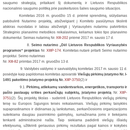
saugumo strategiją, pritaikant šį dokumentą ir Lietuvos Respublikos
nacionalinio saugumo politiką prie pasikeitusios šalies saugumo situacijos.
Komitetas 2016 m. gruodžio 15 d. priėmė sprendimą, siūlydamas
patobulinti Nutarimo projektą, atsižvelgiant į Komiteto pasiūlymus tikslinti
atskiras nuostatas ir labiau atsižvelgti į Vyriausybės nutarimu patvirtintos
Strateginio planavimo metodikos reikalavimus, keliamus tokio tipo planavimo
dokumentui. Seimas nutarimą Nr.
XIII-202
priėmė 2017 m. sausio 17 d.
8.
Seimo nutarimo „Dėl Lietuvos Respublikos Vyriausybės
programos“ projektas
Nr.
XIIIP-174
. Komitetas nutarė pritarti Seimo nutarimo
projektui. Seimo nutarimas
Nr.
XIII-82
priimtas 2017 m. gruodžio 13 d.
9. Valstybės valdymo ir savivaldybių komitetas 2017 m. sausio 11 d.
posėdyje kaip papildomas komitetas apsvarstė
Viešųjų pirkimų įstatymo Nr. I-
1491 pakeitimo įstatymo projektą Nr.
XIIP-3750
(2) ir
9.1.
Pirkimų, atliekamų vandentvarkos, energetikos, transporto ir
pašto paslaugų srities perkančiųjų subjektų, įstatymo projektą
Nr.
XIIP-
3751
(2). Šių projektų tikslas - suderinti Lietuvos Respublikos viešųjų pirkimų
teisę su Europos Sąjungos teisės reikalavimais. Viešųjų pirkimų taisyklės
supaprastinamos ir didinamas jų lankstumas, perkančiosioms organizacijoms
suteikiama daugiau pasirinkimo galimybių, sumažinama joms ir tiekėjams
tenkanti administracinė našta. Taip siekiama padidinti viešųjų išlaidų
efektyvumą, užtikrinti geriausius pirkimų rezultatus pagal kainos ir kokybės