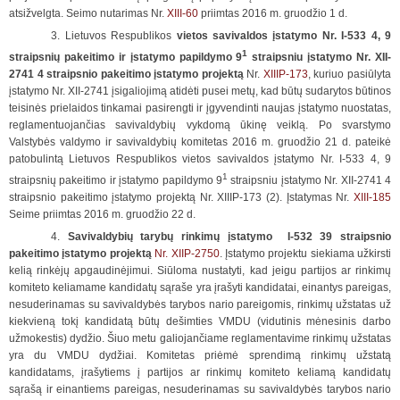
atsižvelgta. Seimo nutarimas Nr.
XIII-60
priimtas 2016 m. gruodžio 1 d.
3. Lietuvos Respublikos
vietos savivaldos įstatymo Nr. I-533 4, 9
1
straipsnių pakeitimo ir įstatymo papildymo 9
straipsniu įstatymo Nr. XII-
2741 4 straipsnio pakeitimo įstatymo projektą
Nr.
XIIIP-173
, kuriuo pasiūlyta
įstatymo Nr. XII-2741 įsigaliojimą atidėti pusei metų, kad būtų sudarytos būtinos
teisinės prielaidos tinkamai pasirengti ir įgyvendinti naujas įstatymo nuostatas,
reglamentuojančias savivaldybių vykdomą ūkinę veiklą. Po svarstymo
Valstybės valdymo ir savivaldybių komitetas 2016 m. gruodžio 21 d. pateikė
patobulintą Lietuvos Respublikos vietos savivaldos įstatymo Nr. I-533 4, 9
1
straipsnių pakeitimo ir įstatymo papildymo 9
straipsniu įstatymo Nr. XII-2741 4
straipsnio pakeitimo įstatymo projektą Nr. XIIIP-173 (2). Įstatymas Nr.
XIII-185
Seime priimtas 2016 m. gruodžio 22 d.
4.
Savivaldybių tarybų rinkimų įstatymo I-532 39 straipsnio
pakeitimo įstatymo projektą
Nr. XIIP-2750
. Įstatymo projektu siekiama užkirsti
kelią rinkėjų apgaudinėjimui. Siūloma nustatyti, kad jeigu partijos ar rinkimų
komiteto keliamame kandidatų sąraše yra įrašyti kandidatai, einantys pareigas,
nesuderinamas su savivaldybės tarybos nario pareigomis, rinkimų užstatas už
kiekvieną tokį kandidatą būtų dešimties VMDU (vidutinis mėnesinis darbo
užmokestis) dydžio. Šiuo metu galiojančiame reglamentavime rinkimų užstatas
yra du VMDU dydžiai. Komitetas priėmė sprendimą rinkimų užstatą
kandidatams, įrašytiems į partijos ar rinkimų komiteto keliamą kandidatų
sąrašą ir einantiems pareigas, nesuderinamas su savivaldybės tarybos nario