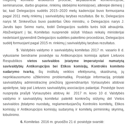
Regionų komiteto teisėkūros procese, tarptautinėse konferencijose,
seminaruose, darbo grupėse, rinkimų stebėjimo komisijose), atkreipė dėmesį į
tai, kad Delegacijos sudėtis 2015–2020 metų kadencijai buvo formuojama
pagal 2011 metų rinkimų į savivaldybių tarybas rezultatus. Be to, Delegacijos
narys M. Sinkevičius buvo paskirtas Ūkio ministru, o Delegacijos narys J.
Jarutis tapo Seimo nariu, todėl Delegacijos sudėtis turės būti atnaujinta.
Atsižvelgiant į tai, Komitetas nusprendė siūlyti Vidaus reikalų ministerijai
nedelsiant įgyvendinti Delegacijos sudėties pakeitimo procedūras, Delegacijos
sudėtį formuojant pagal 2015 m. rinkimų į savivaldybių tarybas rezultatus.
5
. Valstybės valdymo ir savivaldybių komitetas 2017 m. vasario 8 d.
vykusiame bendrame posėdyje su Antikorupcijos komisija aptarė Lietuvos
Respublikos
vietos savivaldos įstatyme imperatyviai numatytą
savivaldybių Antikorupcijos bei Etikos komisijų, Kontrolės komiteto
sudarymo tvarką
, šių institutų veiklos efektyvumą, skaidrumą, jų
nepriklausomumo užtikrinimo problematiką. Posėdyje informaciją pristatė
savivaldybių administracinę priežiūrą įgyvendinantys Vyriausybės atstovai
apskrityse, taip pat Lietuvos savivaldybių asociacijos patarėjai. Posėdyje buvo
nuspręsta prašyti Vyriausybės atstovų iki 2017 m. kovo 10 d. Valstybės
valdymo ir savivaldybių komitetui pateikti konkrečių siūlymų dėl Vietos
savivaldos įtstatymo nuostatų, reglamentuojančių Kontrolės komitetų, Etikos
komisijų ir Antikorupcijos komisijų sudarymą ir komitetų pirmininkų skyrimą,
tobulinimo.
6.
Komitetas 2016 m. gruodžio 21 d. posėdyje svarstė: