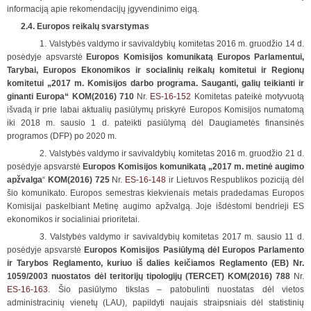
informaciją apie rekomendacijų įgyvendinimo eigą.
2.4. Europos reikalų svarstymas
1. Valstybės valdymo ir savivaldybių komitetas 2016 m. gruodžio 14 d.
posėdyje apsvarstė
Europos Komisijos komunikatą Europos Parlamentui,
Tarybai, Europos Ekonomikos ir socialinių reikalų komitetui ir Regionų
komitetui „2017 m. Komisijos darbo programa. Sauganti, galių teikianti ir
ginanti Europa“ KOM(2016) 710
Nr.
ES-16-152
Komitetas pateikė motyvuotą
išvadą ir prie labai aktualių pasiūlymų priskyrė Europos Komisijos numatomą
iki 2018 m. sausio 1 d. pateikti pasiūlymą dėl Daugiametės finansinės
programos (DFP) po 2020 m.
2. Valstybės valdymo ir savivaldybių komitetas 2016 m. gruodžio 21 d.
posėdyje apsvarstė
Europos Komisijos komunikatą
„2017 m. metinė augimo
apžvalga
“
KOM(2016) 725
Nr.
ES-16-148
ir Lietuvos Respublikos poziciją dėl
šio komunikato. Europos semestras kiekvienais metais pradedamas Europos
Komisijai paskelbiant Metinę augimo apžvalgą. Joje išdėstomi bendrieji ES
ekonomikos ir socialiniai prioritetai.
3. Valstybės valdymo ir savivaldybių komitetas 2017 m. sausio 11 d.
posėdyje apsvarstė
Europos Komisijos Pasiūlymą dėl Europos Parlamento
ir Tarybos Reglamento, kuriuo iš dalies keičiamos Reglamento (EB) Nr.
1059/2003 nuostatos dėl teritorijų tipologijų (TERCET)
KOM(2016) 788
Nr.
ES-16-163
. Šio pasiūlymo tikslas – patobulinti nuostatas dėl vietos
administracinių vienetų (LAU), papildyti naujais straipsniais dėl statistinių