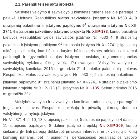
2.1. Parengti teisės aktų projektai
Valstybės valdymo ir savivaldybių komitetas rudens sesijoje parengė ir
pateikė Lietuvos Respublikos
vietos savivaldos įstatymo Nr. I-533 4, 9
1
straipsnių pakeitimo ir įstatymo papildymo 9
straipsniu įstatymo Nr. XII-
2741 4 straipsnio pakeitimo įstatymo projektą Nr.
XIIIP-173
, kuriuo pasiūlyta
Lietuvos Respublikos vietos savivaldos įstatymo Nr. I-533 4, 9 straipsnių
1
pakeitimo ir įstatymo papildymo 9
straipsniu įstatymo Nr. XII-2741 įsigaliojimą
atidėti pusei metų, kad būtų sudarytos būtinos teisinės prielaidos tinkamai
pasirengti ir įgyvendinti naujas įstatymo nuostatas, reglamentuojančias
savivaldybių vykdomą ūkinę veiklą. Po svarstymo Valstybės valdymo ir
savivaldybių komitetas 2016 m. gruodžio 21 d. pateikė patobulintą Lietuvos
Respublikos vietos savivaldos įstatymo Nr. I-533 4, 9 straipsnių pakeitimo ir
1
įstatymo papildymo 9
straipsniu įstatymo Nr. XII-2741 4 straipsnio pakeitimo
įstatymo projektą Nr. XIIIP-173 (2). Įstatymas Nr.
XIII-185
Seime priimtas 2016
m. gruodžio 22 d.
Valstybės valdymo ir savivaldybių komitetas rudens sesijoje parengė ir
įregistravo Lietuvos Respublikos viešųjų ir privačių interesų derinimo
valstybinėje tarnyboje įstatymo
Nr. VIII-371 4, 5, 10, 13 straipsnių pakeitimo, 5 straipsnio papildymo 4 dalimi ir
11 straipsnio papildymo 8 dalimi įstatymo projektą
Nr. XIIIP-309
, kuriuo
siekiama įtvirtinti pareigą deklaruoti privačius interesus ne tik viešųjų pirkimų
komisijų nariams, bet ir asmenims, perkančiosios organizacijos vadovo