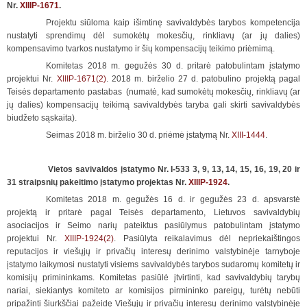
Nr.
XIIIP-1671
.
Projektu siūloma kaip išimtinę savivaldybės tarybos kompetencija
nustatyti sprendimų dėl sumokėtų mokesčių, rinkliavų (ar jų dalies)
kompensavimo tvarkos nustatymo ir šių kompensacijų teikimo priėmimą.
Komitetas 2018 m. gegužės 30 d. pritarė patobulintam įstatymo
projektui Nr.
XIIIP-1671(2)
. 2018 m. birželio 27 d. patobulino projektą pagal
Teisės departamento pastabas (numatė, kad sumokėtų mokesčių, rinkliavų (ar
jų dalies) kompensacijų teikimą savivaldybės taryba gali skirti savivaldybės
biudžeto sąskaita).
Seimas 2018 m. birželio 30 d. priėmė įstatymą Nr.
XIII-1444
.
Vietos savivaldos įstatymo Nr. I-533 3, 9, 13, 14, 15, 16, 19, 20 ir
31 straipsnių pakeitimo įstatymo projektas Nr.
XIIIP-1924
.
Komitetas 2018 m. gegužės 16 d. ir gegužės 23 d. apsvarstė
projektą ir pritarė pagal Teisės departamento, Lietuvos savivaldybių
asociacijos ir Seimo narių pateiktus pasiūlymus patobulintam įstatymo
projektui Nr.
XIIIP-1924(2)
. Pasiūlyta reikalavimus dėl nepriekaištingos
reputacijos ir viešųjų ir privačių interesų derinimo valstybinėje tarnyboje
įstatymo laikymosi nustatyti visiems savivaldybės tarybos sudaromų komitetų ir
komisijų primininkams. Komitetas pasiūlė įtvirtinti, kad savivaldybių tarybų
nariai, siekiantys komiteto ar komisijos pirmininko pareigų, turėtų nebūti
pripažinti šiurkščiai pažeidę Viešųjų ir privačių interesų derinimo valstybinėje