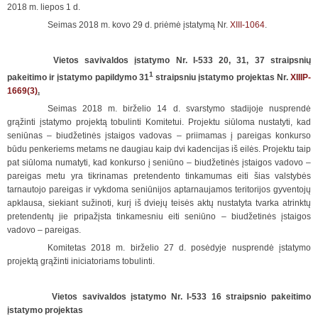
2018 m. liepos 1 d.
Seimas 2018 m. kovo 29 d. priėmė įstatymą Nr.
XIII-1064
.
Vietos savivaldos įstatymo Nr. I-533 20, 31, 37 straipsnių
1
pakeitimo ir įstatymo papildymo 31
straipsniu įstatymo projektas Nr.
XIIIP-
1669(3)
.
Seimas 2018 m. birželio 14 d. svarstymo stadijoje nusprendė
grąžinti įstatymo projektą tobulinti Komitetui. Projektu siūloma nustatyti, kad
seniūnas – biudžetinės įstaigos vadovas – priimamas į pareigas konkurso
būdu penkeriems metams ne daugiau kaip dvi kadencijas iš eilės. Projektu taip
pat siūloma numatyti, kad konkurso į seniūno – biudžetinės įstaigos vadovo –
pareigas metu yra tikrinamas pretendento tinkamumas eiti šias valstybės
tarnautojo pareigas ir vykdoma seniūnijos aptarnaujamos teritorijos gyventojų
apklausa, siekiant sužinoti, kurį iš dviejų teisės aktų nustatyta tvarka atrinktų
pretendentų jie pripažįsta tinkamesniu eiti seniūno – biudžetinės įstaigos
vadovo – pareigas.
Komitetas 2018 m. birželio 27 d. posėdyje nusprendė įstatymo
projektą grąžinti iniciatoriams tobulinti.
Vietos savivaldos įstatymo Nr. I-533 16 straipsnio pakeitimo
įstatymo projektas