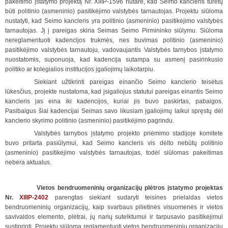
pakeitimo įstatymo projektą Nr. XIIIP-1596 nutarė, kad Seimo kancleris turėtų
būti politinio (asmeninio) pasitikėjimo valstybės tarnautojas. Projektu siūloma
nustatyti, kad Seimo kancleris yra politinio (asmeninio) pasitikėjimo valstybės
tarnautojas. Jį į pareigas skiria Seimas Seimo Pirmininko siūlymu. Siūloma
nereglamentuoti kadencijos trukmės, nes buvimas politinio (asmeninio)
pasitikėjimo valstybės tarnautoju, vadovaujantis Valstybės tarnybos įstatymo
nuostatomis, suponuoja, kad kadencija sutampa su asmenį pasirinkusio
politiko ar kolegialios institucijos įgaliojimų laikotarpiu.
Siekiant užtikrinti pareigas einančio Seimo kanclerio teisėtus
lūkesčius, projekte nustatoma, kad įsigaliojus statutui pareigas einantis Seimo
kancleris jas eina iki kadencijos, kuriai jis buvo paskirtas, pabaigos.
Pasibaigus šiai kadencijai Seimas savo likusiam įgaliojimų laikui spręstų dėl
kanclerio skyrimo politinio (asmeninio) pasitikėjimo pagrindu.
Valstybės tarnybos įstatymo projekto priėmimo stadijoje komitete
buvo pritarta pasiūlymui, kad Seimo kancleris vis dėlto nebūtų politinio
(asmeninio) pasitikėjimo valstybės tarnautojas, todėl siūlomas pakeitimas
nebėra aktualus.
Vietos bendruomeninių organizacijų plėtros įstatymo projektas
Nr.
XIIIP-2402
parengtas siekiant sudaryti teisines prielaidas vietos
bendruomeninių organizacijų, kaip svarbaus pilietinės visuomenės ir vietos
savivaldos elemento, plėtrai, jų narių sutelktumui ir tarpusavio pasitikėjimui
sustiprinti. Projektu siūloma reglamentuoti vietos bendruomeninių organizacijų