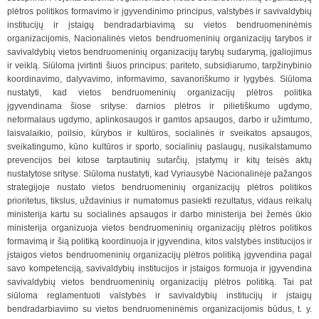
plėtros politikos formavimo ir įgyvendinimo principus, valstybės ir savivaldybių
institucijų ir įstaigų bendradarbiavimą su vietos bendruomeninėmis
organizacijomis, Nacionalinės vietos bendruomeninių organizacijų tarybos ir
savivaldybių vietos bendruomeninių organizacijų tarybų sudarymą, įgaliojimus
ir veiklą. Siūloma įvirtinti šiuos principus: pariteto, subsidiarumo, tarpžinybinio
koordinavimo, dalyvavimo, informavimo, savanoriškumo ir lygybės. Siūloma
nustatyti, kad vietos bendruomeninių organizacijų plėtros politika
įgyvendinama šiose srityse: darnios plėtros ir pilietiškumo ugdymo,
neformalaus ugdymo, aplinkosaugos ir gamtos apsaugos, darbo ir užimtumo,
laisvalaikio, poilsio, kūrybos ir kultūros, socialinės ir sveikatos apsaugos,
sveikatingumo, kūno kultūros ir sporto, socialinių paslaugų, nusikalstamumo
prevencijos bei kitose tarptautinių sutarčių, įstatymų ir kitų teisės aktų
nustatytose srityse. Siūloma nustatyti, kad Vyriausybė Nacionalinėje pažangos
strategijoje nustato vietos bendruomeninių organizacijų plėtros politikos
prioritetus, tikslus, uždavinius ir numatomus pasiekti rezultatus, vidaus reikalų
ministerija kartu su socialinės apsaugos ir darbo ministerija bei žemės ūkio
ministerija organizuoja vietos bendruomeninių organizacijų plėtros politikos
formavimą ir šią politiką koordinuoja ir įgyvendina, kitos valstybės institucijos ir
įstaigos vietos bendruomeninių organizacijų plėtros politiką įgyvendina pagal
savo kompetenciją, savivaldybių institucijos ir įstaigos formuoja ir įgyvendina
savivaldybių vietos bendruomeninių organizacijų plėtros politiką. Tai pat
siūloma reglamentuoti valstybės ir savivaldybių institucijų ir įstaigų
bendradarbiavimo su vietos bendruomeninėmis organizacijomis būdus, t. y.