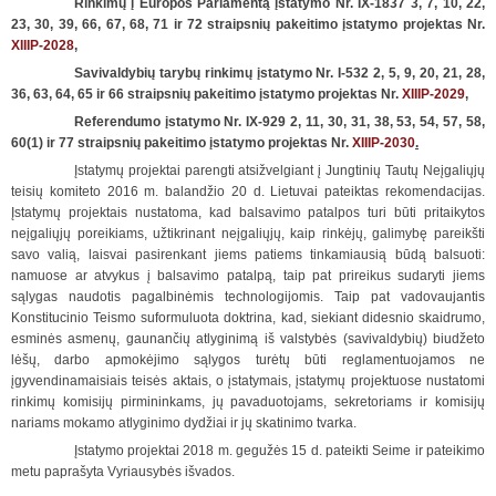
Rinkimų į Europos Parlamentą įstatymo Nr. IX-1837 3, 7, 10, 22,
23, 30, 39, 66, 67, 68, 71 ir 72 straipsnių pakeitimo įstatymo projektas Nr.
XIIIP-2028
,
Savivaldybių tarybų rinkimų įstatymo Nr. I-532 2, 5, 9, 20, 21, 28,
36, 63, 64, 65 ir 66 straipsnių pakeitimo įstatymo projektas Nr.
XIIIP-2029
,
Referendumo įstatymo Nr. IX-929 2, 11, 30, 31, 38, 53, 54, 57, 58,
60(1) ir 77 straipsnių pakeitimo įstatymo projektas Nr.
XIIIP-2030
.
Įstatymų projektai parengti atsižvelgiant į Jungtinių Tautų Neįgaliųjų
teisių komiteto 2016 m. balandžio 20 d. Lietuvai pateiktas rekomendacijas.
Įstatymų projektais nustatoma, kad balsavimo patalpos turi būti pritaikytos
neįgaliųjų poreikiams, užtikrinant neįgaliųjų, kaip rinkėjų, galimybę pareikšti
savo valią, laisvai pasirenkant jiems patiems tinkamiausią būdą balsuoti:
namuose ar atvykus į balsavimo patalpą, taip pat prireikus sudaryti jiems
sąlygas naudotis pagalbinėmis technologijomis. Taip pat vadovaujantis
Konstitucinio Teismo suformuluota doktrina, kad, siekiant didesnio skaidrumo,
esminės asmenų, gaunančių atlyginimą iš valstybės (savivaldybių) biudžeto
lėšų, darbo apmokėjimo sąlygos turėtų būti reglamentuojamos ne
įgyvendinamaisiais teisės aktais, o įstatymais, įstatymų projektuose nustatomi
rinkimų komisijų pirmininkams, jų pavaduotojams, sekretoriams ir komisijų
nariams mokamo atlyginimo dydžiai ir jų skatinimo tvarka.
Įstatymo projektai 2018 m. gegužės 15 d. pateikti Seime ir pateikimo
metu paprašyta Vyriausybės išvados.