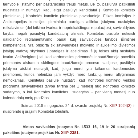
tarnyboje įstatymo per pastaruosius trejus metus. Be to, pasiūlyta patikslinti
nuostatas ir numatyti, kad, jeigu pasiūlyti kandidatai į Kontrolės komiteto
pirmininko, į Kontrolės komiteto pirmininko pavaduotojo, Etikos komisijos ir
Antikorupcijos komisijos pirmininkų pareigas atitinka įstatymu nustatytus
reikalavimus (dėl teikimo tvarkos ir nepriekaištingos reputacijos), savivaldybės
taryba negali pasiūlytų kandidatūrų atmesti. Komitetas pasiūlė nekeisti
galiojančio reglamentavimo, pagal kurį savivaldybės tarybos išimtinei
kompetencijai yra priskirta tik savivaldybės mokymo ir auklėjimo (švietimo)
įstaigų vadovų skyrimas į pareigas ir atleidimas iš jų teisės aktų nustatyta
tvarka. Atsižvelgiant į tai, kad kardomosios priemonės ir baudžiamojo poveikio
priemonės atsiranda skirtingose baudžiamojo proceso stadijose, pasiūlyta
įstatymu aiškiai nustatyti, kad, jeigu merui yra taikomos kardomosios
priemonės, kurios neleidžia jam vykdyti mero funkcijų, merui atlyginimas
nemokamas. Komitetas pasiūlė nustatyti, kad Kontrolės komiteto veiklos
programą savivaldybės taryba tvirtina per 1 mėnesį nuo Kontrolės komiteto
sudarymo, o kai Kontrolės komitetas sudarytas – per vieną mėnesį nuo
kalendorinių metų pradžios.
Seimas 2018 m. gegužės 24 d. svarstė projektą Nr.
XIIIP-1924(2)
ir
nusprendė jį grąžinti Komitetui tobulinti.
Vietos savivaldos įstatymo Nr. I-533 16, 19 ir 20 straipsnių
pakeitimo įstatymo projektas Nr.
XIIIP-2381
.