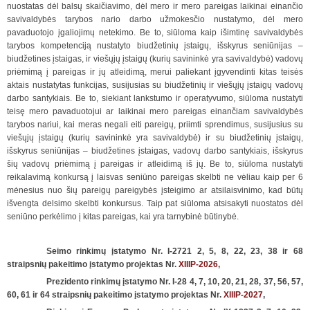
nuostatas dėl balsų skaičiavimo, dėl mero ir mero pareigas laikinai einančio
savivaldybės tarybos nario darbo užmokesčio nustatymo, dėl mero
pavaduotojo įgaliojimų netekimo. Be to, siūloma kaip išimtinę savivaldybės
tarybos kompetenciją nustatyto biudžetinių įstaigų, išskyrus seniūnijas –
biudžetines įstaigas, ir viešųjų įstaigų (kurių savininkė yra savivaldybė) vadovų
priėmimą į pareigas ir jų atleidimą, merui paliekant įgyvendinti kitas teisės
aktais nustatytas funkcijas, susijusias su biudžetinių ir viešųjų įstaigų vadovų
darbo santykiais. Be to, siekiant lankstumo ir operatyvumo, siūloma nustatyti
teisę mero pavaduotojui ar laikinai mero pareigas einančiam savivaldybės
tarybos nariui, kai meras negali eiti pareigų, priimti sprendimus, susijusius su
viešųjų įstaigų (kurių savininkė yra savivaldybė) ir su biudžetinių įstaigų,
išskyrus seniūnijas – biudžetines įstaigas, vadovų darbo santykiais, išskyrus
šių vadovų priėmimą į pareigas ir atleidimą iš jų. Be to, siūloma nustatyti
reikalavimą konkursą į laisvas seniūno pareigas skelbti ne vėliau kaip per 6
mėnesius nuo šių pareigų pareigybės įsteigimo ar atsilaisvinimo, kad būtų
išvengta delsimo skelbti konkursus. Taip pat siūloma atsisakyti nuostatos dėl
seniūno perkėlimo į kitas pareigas, kai yra tarnybinė būtinybė.
Seimo rinkimų įstatymo Nr. I-2721 2, 5, 8, 22, 23, 38 ir 68
straipsnių pakeitimo įstatymo projektas Nr.
XIIIP-2026
,
Prezidento rinkimų įstatymo Nr. I-28 4, 7, 10, 20, 21, 28, 37, 56, 57,
60, 61 ir 64 straipsnių pakeitimo įstatymo projektas Nr.
XIIIP-2027
,