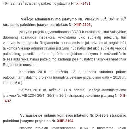
1
464 22 ir 29
straipsnių pakeitimo įstatymą Nr.
XIII-1431.
4
8
9
Viešojo administravimo įstatymo Nr. VIII-1234 36
, 36
ir 36
straipsnių pakeitimo įstatymo projektas Nr.
XIIIP-2103
.
Įstatymo projektu įgyvendinamas BDAR ir nustatoma, kad Valstybinė
duomenų apsaugos inspekcija, vykdydama ūkio subjektų priežiūrą, turi
vadovautis pirmiausia Reglamento nuostatomis ir jai privalomai negali būti
taikomos Viešojo administravimo įstatymo nuostatos dėl ūkio subjektų veiklos
patikrinimų, poveikio priemonių ūkio subjektams taikymo ir mažareikšmio
teisės aktų reikalavimų pažeidimo, kadangi jose nustatytos taisyklės neatitinka
Reglamento nuostatų.
Komitetas 2018 m. birželio 12 d. bendru sutarimu pritarė
patobulintam įstatymo projektui (numatyta vėlesnė įsigaliojimo data – 2018 m.
liepos 16 d.).
Seimas 2018 m. birželio 30 d. priėmė viešojo administravimo
įstatymo Nr. VIII-1234 36(4), 36(8) ir 36(9) straipsnių pakeitimo įstatymą Nr
. XIII-
1432
.
Vyriausiosios rinkimų komisijos įstatymo Nr. IX-985 3 straipsnio
pakeitimo įstatymo projektas Nr.
XIIIP-2104
.
Įstatymo projektu įgyvendinamas BDAR ir nustatoma, kokią