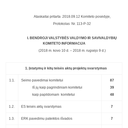
Ataskaitai pritarta 2018.09.12 Komiteto posėdyje,
Protokolas Nr. 113-P-32
I. BENDROJI VALSTYBĖS VALDYMO IR SAVIVALDYBIŲ
KOMITETO INFORMACIJA
(2018 m. kovo 10 d. – 2018 m. rugsėjo 9 d.)
1. Įstatymų ir kitų teisės aktų projektų svarstymas
1.1.
Seimo pavedimai komitetui
87
Iš jų kaip pagrindiniam komitetui
39
kaip papildomam komitetui
48
1.2.
ES teisės aktų svarstymas
7
1.3.
ERK pavedimu pateiktos išvados
7