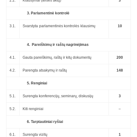
2.2.
Klausymai (teisės aktų)
3
3. Parlamentinė kontrolė
3.1.
Svarstyta parlamentinės kontrolės klausimų
10
4. Pareiškimų ir raštų nagrinėjimas
4.1.
Gauta pareiškimų, raštų ir kitų dokumentų
200
4.2.
Parengta atsakymų ir raštų
148
5. Renginiai
5.1.
Surengta konferencijų, seminarų, diskusijų
3
5.2.
Kiti renginiai
–
6. Tarptautiniai ryšiai
6.1.
Surengta vizitų
1