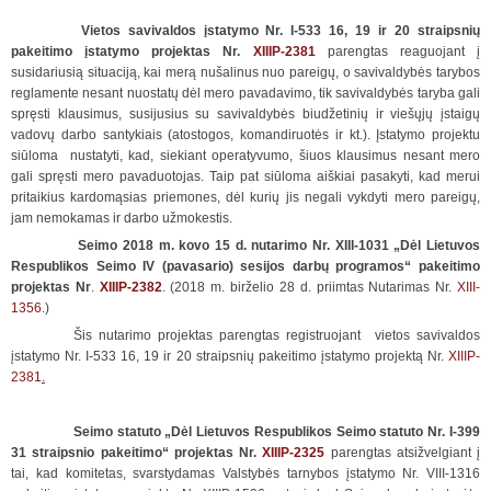
Vietos savivaldos įstatymo Nr. I-533 16, 19 ir 20 straipsnių
pakeitimo įstatymo projektas Nr.
XIIIP-2381
parengtas reaguojant į
susidariusią situaciją, kai merą nušalinus nuo pareigų, o savivaldybės tarybos
reglamente nesant nuostatų dėl mero pavadavimo, tik savivaldybės taryba gali
spręsti klausimus, susijusius su savivaldybės biudžetinių ir viešųjų įstaigų
vadovų darbo santykiais (atostogos, komandiruotės ir kt.). Įstatymo projektu
siūloma nustatyti, kad, siekiant operatyvumo, šiuos klausimus nesant mero
gali spręsti mero pavaduotojas. Taip pat siūloma aiškiai pasakyti, kad merui
pritaikius kardomąsias priemones, dėl kurių jis negali vykdyti mero pareigų,
jam nemokamas ir darbo užmokestis.
Seimo
2018 m. kovo 15 d. nutarimo Nr. XIII-1031 „Dėl Lietuvos
Respublikos Seimo IV (pavasario) sesijos darbų programos“ pakeitimo
projektas Nr
.
XIIIP-2382
. (2018 m. birželio 28 d. priimtas Nutarimas Nr.
XIII-
1356
.)
Šis nutarimo projektas parengtas registruojant vietos savivaldos
įstatymo Nr. I-533 16, 19 ir 20 straipsnių pakeitimo įstatymo projektą Nr.
XIIIP-
2381
.
Seimo statuto „Dėl Lietuvos Respublikos Seimo statuto Nr. I-399
31 straipsnio pakeitimo“ projektas Nr.
XIIIP-2325
parengtas atsižvelgiant į
tai, kad komitetas, svarstydamas Valstybės tarnybos įstatymo Nr. VIII-1316