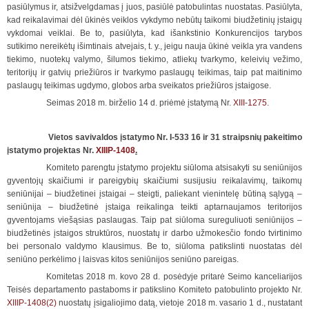
pasiūlymus ir, atsižvelgdamas į juos, pasiūlė patobulintas nuostatas. Pasiūlyta,
kad reikalavimai dėl ūkinės veiklos vykdymo nebūtų taikomi biudžetinių įstaigų
vykdomai veiklai. Be to, pasiūlyta, kad išankstinio Konkurencijos tarybos
sutikimo nereikėtų išimtinais atvejais, t. y., jeigu nauja ūkinė veikla yra vandens
tiekimo, nuotekų valymo, šilumos tiekimo, atliekų tvarkymo, keleivių vežimo,
teritorijų ir gatvių priežiūros ir tvarkymo paslaugų teikimas, taip pat maitinimo
paslaugų teikimas ugdymo, globos arba sveikatos priežiūros įstaigose.
Seimas 2018 m. birželio 14 d. priėmė įstatymą Nr.
XIII-1275
.
V
ietos savivaldos įstatymo Nr. I-533 16 ir 31 straipsnių pakeitimo
įstatymo projektas Nr.
XIIIP-1408
.
Komiteto parengtu įstatymo projektu siūloma atsisakyti su seniūnijos
gyventojų skaičiumi ir pareigybių skaičiumi susijusiu reikalavimų, taikomų
seniūnijai – biudžetinei įstaigai – steigti, paliekant vienintelę būtiną sąlygą –
seniūnija – biudžetinė įstaiga reikalinga teikti aptarnaujamos teritorijos
gyventojams viešąsias paslaugas. Taip pat siūloma sureguliuoti seniūnijos –
biudžetinės įstaigos struktūros, nuostatų ir darbo užmokesčio fondo tvirtinimo
bei personalo valdymo klausimus. Be to, siūloma patikslinti nuostatas dėl
seniūno perkėlimo į laisvas kitos seniūnijos seniūno pareigas.
Komitetas 2018 m. kovo 28 d. posėdyje pritarė Seimo kanceliarijos
Teisės departamento pastaboms ir patikslino Komiteto patobulinto projekto Nr.
XIIIP-1408(2)
nuostatų įsigaliojimo datą, vietoje 2018 m. vasario 1 d., nustatant