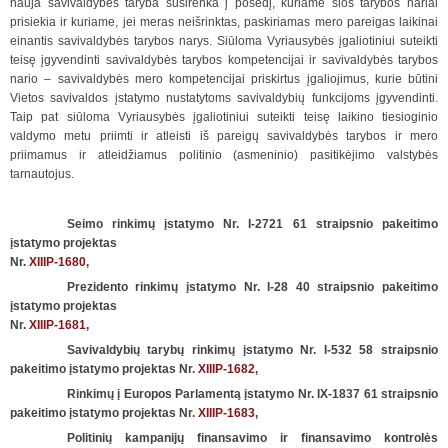
nauja savivaldybės taryba susirenka į posėdį, kuriame šios tarybos nariai
prisiekia ir kuriame, jei meras neišrinktas, paskiriamas mero pareigas laikinai
einantis savivaldybės tarybos narys. Siūloma Vyriausybės įgaliotiniui suteikti
teisę įgyvendinti savivaldybės tarybos kompetencijai ir savivaldybės tarybos
nario – savivaldybės mero kompetencijai priskirtus įgaliojimus, kurie būtini
Vietos savivaldos įstatymo nustatytoms savivaldybių funkcijoms įgyvendinti.
Taip pat siūloma Vyriausybės įgaliotiniui suteikti teisę laikino tiesioginio
valdymo metu priimti ir atleisti iš pareigų savivaldybės tarybos ir mero
priimamus ir atleidžiamus politinio (asmeninio) pasitikėjimo valstybės
tarnautojus.
Seimo rinkimų įstatymo Nr. I-2721 61 straipsnio pakeitimo
įstatymo projektas
Nr.
XIIIP-1680
,
Prezidento rinkimų įstatymo Nr. I-28 40 straipsnio pakeitimo
įstatymo projektas
Nr.
XIIIP-1681
,
Savivaldybių tarybų rinkimų įstatymo Nr. I-532 58 straipsnio
pakeitimo įstatymo projektas Nr.
XIIIP-1682
,
Rinkimų į Europos Parlamentą įstatymo Nr. IX-1837 61 straipsnio
pakeitimo įstatymo projektas Nr.
XIIIP-1683
,
Politinių kampanijų finansavimo ir finansavimo kontrolės