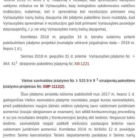
valdymo reikalus ne tik Vyriausybės, kaip kolegialios vykdomosios valdžios
institucijos, nutarimai, bet ir sprendimai bei rezoliucijos priimami visų
Vyriausybės narių balsų dauguma (iki įstatymo pakeitimo buvo nustatyta, kad
Vyriausybės sprendimai ir rezoliucijos gali būti priimami Vyriausybės posėdyje
dalyvaujančių,
t. y. ne visų
Vyriausybės narių balsų dauguma).
Komitetas 2018 m. gegužės 16 d. bendru sutarimu pritarė
patobulintam įstatymo projektui (numatyta vėlesnė įsigaliojimo data – 2018 m.
liepos 1 d.).
Seimas 2018 m. gegužės 31 d. priėmė Vyriausybės įstatymo Nr. I-
1
464 41
straipsnio pakeitimo įstatymą Nr.
XIII-1221.
1
Vietos savivaldos įstatymo Nr. I- 533 9 ir 9
straipsnių pakeitimo
įstatymo projektas Nr.
XIIIP-1112(2)
.
Šiuo įstatymo projektu siūloma patobulinti nuo 2017 m. liepos 1 d.
galiojančias Vietos savivaldos įstatymo nuostatas, pagal kurias savivaldybės,
prieš patikėdamos naujos ūkinės veiklos vykdymą savo valdomam juridiniam
asmeniui (naujai steigiamam ar esamam), turi atlikti konkurencingą procedūrą
ir su jos rezultatais kreiptis į Konkurencijos tarybą dėl leidimo. Negavusi tokio
leidimo, savivaldybė negali patikėti viešosios paslaugos teikimo savo
valdomam juridiniam asmeniui. Komitetas 2018 m. birželio 12 d. posėdyje
įvertino Seimo kanceliarijos Teisės departamento pastabas ir Seimo narių