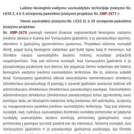
Laikino tiesioginio valdymo savivaldybės teritorijoje įstatymo Nr.
I-830 2, 4 ir 5 straipsnių pakeitimo įstatymo projektas Nr.
XIIIP-1677
ir
Vietos savivaldos įstatymo Nr. I-533 11 ir 29 straipsnio pakeitimo
įstatymo projektas
Nr.
XIIIP-1678
parengti siekiant išsamiai reglamentuoti tiesioginio valdymo
įvedimo atvejus ir trukmę bei Vyriausybės įgaliotinio ir jo pavaduotojo skyrimo,
atleidimo ir įgaliojimų įgyvendinimo ypatumus. Projektais siūloma numatyti
išimtį, pagal kurią tiesioginis valdymas gali trukti ilgiau kaip 6 mėnesius, kai
išrinktos naujos savivaldybės tarybos rinkimų rezultatai pripažinti
negaliojančiais. Taip pat siūloma nustatyti, kad Vyriausybės įgaliotinis ir jo
pavaduotojas paskiriami nuo dienos, kai įsigalioja Seimo nutarimas dėl laikino
tiesioginio valdymo įvedimo savivaldybės teritorijoje. Be to, siūloma suteikti
teisę Vyriausybės įgaliotiniui atleisti savivaldybės administracijos direktorių
(direktoriaus pavaduotoją) iš pareigų ir pavesti įgaliotam asmeniui laikinai eiti
administracijos direktoriaus (direktoriaus pavaduotojo) pareigas. Savivaldybės
administracijos direktorius (direktoriaus pavaduotojas) toliau įgyvendintų savo
pareigas tada, jei tiesioginis valdymas būtų įvedamas dėl aplinkybių, susijusių
su nepaprastosios padėties įvedimu savivaldybės teritorijoje. Taip pat siūloma
nustatyti, kad, nutrūkus savivaldybės Kontrolės komiteto pirmininko ar įstatyme
nustatytų savivaldybės tarybos komisijų pirmininkų įgaliojimams, nauji
pirmininkai į pareigas turi būti paskirti per du mėnesius. Siūloma numatyti, kad
Vyriausybės įgaliotinio ir jo pavaduotojo įgaliojimai pasibaigia, kai išrinkta