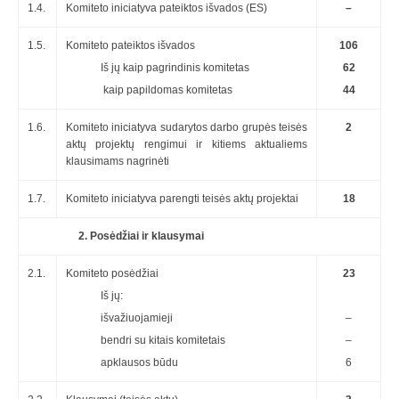
1.4.
Komiteto iniciatyva pateiktos išvados (ES)
–
1.5.
Komiteto pateiktos išvados
106
Iš jų kaip pagrindinis komitetas
62
kaip papildomas komitetas
44
1.6.
Komiteto iniciatyva sudarytos darbo grupės teisės
2
aktų projektų rengimui ir kitiems aktualiems
klausimams nagrinėti
1.7.
Komiteto iniciatyva parengti teisės aktų projektai
18
2. Posėdžiai ir klausymai
2.1.
Komiteto posėdžiai
23
Iš jų:
išvažiuojamieji
–
bendri su kitais komitetais
–
apklausos būdu
6