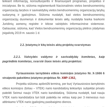
teikiant informaciją, konsultuojantis ir finansuojant programas, projektus ir
iniciatyvas. Be to, siūloma reglamentuoti Nacionalinės vietos bendruomeninių
organizacijų tarybos ir savivaldybių vietos bendruomeninių organizacijų tarybų
sudarymą ir įgaliojimus. Siūloma nustatyti, kad vietos bendruomeninių
organizacijų duomenys ir dokumentai teisės aktų nustatyta tvarka tvarkomi
Juridinių asmenų registre ir kitose valstybės informacinėse sistemose.
Galiausiai, siūloma, kad Vietos bendruomeninių organizacijų plėtros įstatymas
įsigaliotų 2019 m. sausio 1 d.
2.2. Įstatymų ir kitų teisės aktų projektų svarstymas
2.2.1. Valstybės valdymo ir savivaldybių
k
omitetas, kaip
pagrindinis komitetas, svarstė šiuos teisės aktų projektus:
Vyriausiosios tarnybinės etikos komisijos įstatymo Nr. X-1666 6
straipsnio pakeitimo įstatymo projektas Nr.
XIIIP-1362
.
Projektu siūloma apibrėžti terminą, per kurį Vyriausiosios tarnybinės
etikos komisijos (toliau – VTEK) nario kandidatūrą teikiantys subjektai privalo
pateikti Seimui naujo VTEK nario kandidatūrą. Siūloma nustatyti, kad nauja
VTEK nario kandidatūra turi būti pateikta ne vėliau kaip per 3 mėnesius nuo
atitinkamo VTEK nario įgaliojimų pasibaigimo dienos.