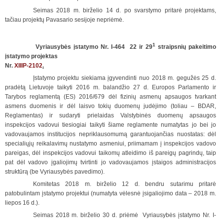
Seimas 2018 m. birželio 14 d. po svarstymo pritarė projektams,
tačiau projektų Pavasario sesijoje nepriėmė.
1
Vyriausybės įstatymo Nr. I-464 22 ir 29
straipsnių pakeitimo
įstatymo projektas
Nr.
XIIIP-2102
.
Įstatymo projektu siekiama įgyvendinti nuo 2018 m. gegužės 25 d.
pradėtą Lietuvoje taikyti 2016 m. balandžio 27 d. Europos Parlamento ir
Tarybos reglamentą (ES) 2016/679 dėl fizinių asmenų apsaugos tvarkant
asmens duomenis ir dėl laisvo tokių duomenų judėjimo (toliau – BDAR,
Reglamentas) ir sudaryti prielaidas Valstybinės duomenų apsaugos
inspekcijos vadovui tiesiogiai taikyti šiame reglamente numatytas jo bei jo
vadovaujamos institucijos nepriklausomumą garantuojančias nuostatas: dėl
specialiųjų reikalavimų nustatymo asmeniui, priimamam į inspekcijos vadovo
pareigas, dėl inspekcijos vadovui taikomų atleidimo iš pareigų pagrindų, taip
pat dėl vadovo įgaliojimų tvirtinti jo vadovaujamos įstaigos administracijos
struktūrą (be Vyriausybės pavedimo).
Komitetas 2018 m. birželio 12 d. bendru sutarimu pritarė
patobulintam įstatymo projektui (numatyta vėlesnė įsigaliojimo data – 2018 m.
liepos 16 d.).
Seimas 2018 m. birželio 30 d. priėmė Vyriausybės įstatymo Nr. I-