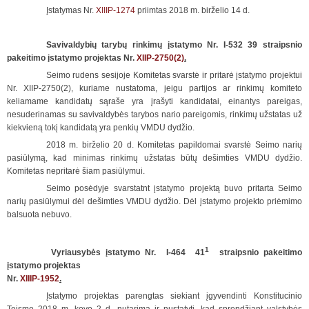
Įstatymas Nr.
XIIIP-1274
priimtas 2018 m. birželio 14 d.
Savivaldybių tarybų rinkimų įstatymo Nr. I-532 39 straipsnio
pakeitimo įstatymo projektas Nr.
XIIP-2750(2)
.
Seimo rudens sesijoje Komitetas svarstė ir pritarė įstatymo projektui
Nr. XIIP-2750(2), kuriame nustatoma, jeigu partijos ar rinkimų komiteto
keliamame kandidatų sąraše yra įrašyti kandidatai, einantys pareigas,
nesuderinamas su savivaldybės tarybos nario pareigomis, rinkimų užstatas už
kiekvieną tokį kandidatą yra penkių VMDU dydžio.
2018 m. birželio 20 d. Komitetas papildomai svarstė Seimo narių
pasiūlymą, kad minimas rinkimų užstatas būtų dešimties VMDU dydžio.
Komitetas nepritarė šiam pasiūlymui.
Seimo posėdyje svarstatnt įstatymo projektą buvo pritarta Seimo
narių pasiūlymui dėl dešimties VMDU dydžio. Dėl įstatymo projekto priėmimo
balsuota nebuvo.
1
Vyriausybės įstatymo Nr. I-464 41
straipsnio pakeitimo
įstatymo
projektas
Nr.
XIIIP-1952
.
Įstatymo projektas parengtas siekiant įgyvendinti Konstitucinio
Teismo 2018 m. kovo 2 d. nutarimą ir nustatyti, kad sprendžiant valstybės