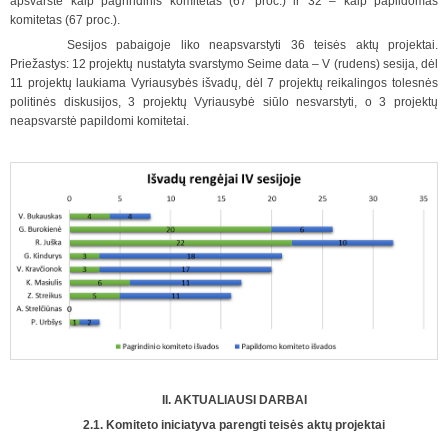
apsvarstė kaip pagrindinis komitetas (67 proc.) ir 32 – kaip papildomas
komitetas (67 proc.).
Sesijos pabaigoje liko neapsvarstyti 36 teisės aktų projektai.
Priežastys: 12 projektų nustatyta svarstymo Seime data – V (rudens) sesija, dėl
11 projektų laukiama Vyriausybės išvadų, dėl 7 projektų reikalingos tolesnės
politinės diskusijos, 3 projektų Vyriausybė siūlo nesvarstyti, o 3 projektų
neapsvarstė papildomi komitetai.
II. AKTUALIAUSI DARBAI
2.1. Komiteto iniciatyva parengti teisės aktų projektai