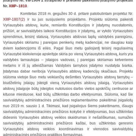
įstatymo Nr. VIII-1904 2 straipsnio ir priedėlio pakeitimo įstatymo projektas
Nr.
XIIIP–1810
.
Komitetas 2018 m. gegužės 30 d. pritarė patobulintam projektui Nr.
XIIIP-1807(2)
ir su juo susijusiems projektams. Projektu siūloma pakeisti
Vyriausybės atstovų, kurie, remiantis Konstitucijos ir įstatymų nuostatomis,
prižiūri, ar savivaldybės laikosi Konstitucijos ir įstatymų, ar vykdo Vyriausybės
sprendimus, teisinį statusą. Vyriausybės atstovas taptų valstybės pareigūnu,
Vyriausybės skiriamu į pareigas penkerių metų kadencijai, ne daugiau kaip
dviem kadencijoms iš eilės. Pagal šiuo metu galiojantį teisinį reguliavimą
Vyriausybė kiekvienoje apskrityje skiria po vieną Vyriausybės atstovą, kuris yra
valstybės tarnautojas – įstaigos vadovas, į pareigas skiriamas ketveriems
metams ir iš jų atleidžiamas Valstybės tarnybos įstatymo nustatyta tvarka.
Įstatymas dabar neriboja Vyriausybės atstovų kadencijų skaičiaus. Projektu
siūloma vietoje šiuo metu veikiančių dešimties Vyriausybės atstovų tarnybų –
biudžetinių įstaigų įsteigti vieną Vyriausybės atstovų įstaigą. Vyriausybės
atstovų įstaigoje būtų įsteigtos nutolusios darbo vietos apskričių centruose ar
kituose miestuose, kad būtų užtikrintas darbo efektyvumas. Siūloma, kad šie
savivaldybių administracinės priežiūros reglamentavimo pakeitimai įsigaliotų
nuo 2019 m. sausio 1 d. Tikimasi, kad įsigaliojus šiems pakeitimams, išaugs
savivaldybių administracinės priežiūros kokybė ir efektyvumas, bus užtikrintas
didesnis Vyriausybės atstovų veiklos skaidrumas ir nešališkumas, sumažės
savivaldybių administracinės priežiūros kaštai, bus užtikrintas geresnis
Vyriausybės atstovų veiklos koordinavimas ir vienodos savivaldybių
administracinės priežiūros praktikos formavimas.