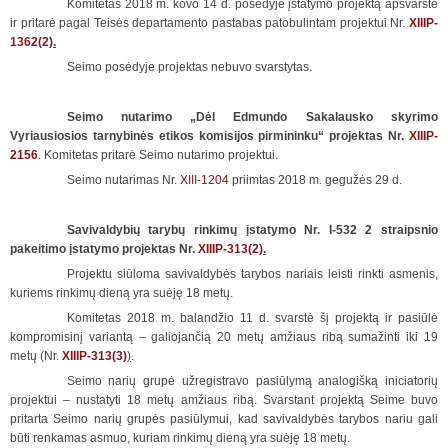
Komitetas 2018 m. kovo 14 d. posėdyje įstatymo projektą apsvarstė
ir pritarė pagal Teisės departamento pastabas patobulintam projektui Nr.
XIIIP-
1362(2)
.
Seimo posėdyje projektas nebuvo svarstytas.
Seimo nutarimo „Dėl Edmundo Sakalausko skyrimo
Vyriausiosios tarnybinės etikos komisijos pirmininku“ projektas Nr
. XIIIP-
2156
. Komitetas pritarė Seimo nutarimo projektui.
Seimo nutarimas Nr.
XIII-1204
priimtas 2018 m. gegužės 29 d.
Savivaldybių tarybų rinkimų įstatymo Nr. I-532 2 straipsnio
pakeitimo įstatymo projektas Nr.
XIIIP-313(2)
.
Projektu siūloma savivaldybės tarybos nariais leisti rinkti asmenis,
kuriems rinkimų dieną yra suėję 18 metų.
Komitetas 2018 m. balandžio 11 d. svarstė šį projektą ir pasiūlė
kompromisinį variantą – galiojančią 20 metų amžiaus ribą sumažinti iki 19
metų (Nr.
XIIIP-313(3)
)
.
Seimo narių grupė užregistravo pasiūlymą analogišką iniciatorių
projektui – nustatyti 18 metų amžiaus ribą. Svarstant projektą Seime buvo
pritarta Seimo narių grupės pasiūlymui, kad savivaldybės tarybos nariu gali
būti renkamas asmuo, kuriam rinkimų dieną yra suėję 18 metų.