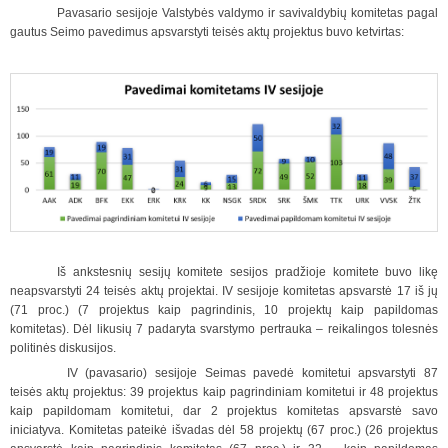
Pavasario sesijoje Valstybės valdymo ir savivaldybių komitetas pagal
gautus Seimo pavedimus apsvarstyti teisės aktų projektus buvo ketvirtas:
Iš ankstesnių sesijų komitete sesijos pradžioje komitete buvo likę
neapsvarstyti 24 teisės aktų projektai. IV sesijoje komitetas apsvarstė 17 iš jų
(71 proc.) (7 projektus kaip pagrindinis, 10 projektų kaip papildomas
komitetas). Dėl likusių 7 padaryta svarstymo pertrauka – reikalingos tolesnės
politinės diskusijos.
IV (pavasario) sesijoje Seimas pavedė komitetui apsvarstyti 87
teisės aktų projektus: 39 projektus kaip pagrindiniam komitetui ir 48 projektus
kaip papildomam komitetui, dar 2 projektus komitetas apsvarstė savo
iniciatyva. Komitetas pateikė išvadas dėl 58 projektų (67 proc.) (26 projektus