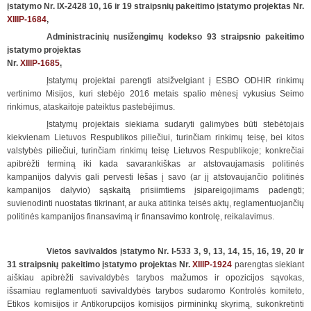
įstatymo Nr. IX-2428 10, 16 ir 19 straipsnių pakeitimo įstatymo projektas Nr.
XIIIP-1684
,
Administracinių nusižengimų kodekso 93 straipsnio pakeitimo
įstatymo projektas
Nr.
XIIIP-1685
.
Įstatymų projektai parengti atsižvelgiant į ESBO ODHIR rinkimų
vertinimo Misijos, kuri stebėjo 2016 metais spalio mėnesį vykusius Seimo
rinkimus, ataskaitoje pateiktus pastebėjimus.
Įstatymų projektais siekiama sudaryti galimybes būti stebėtojais
kiekvienam Lietuvos Respublikos piliečiui, turinčiam rinkimų teisę, bei kitos
valstybės piliečiui, turinčiam rinkimų teisę Lietuvos Respublikoje; konkrečiai
apibrėžti terminą iki kada savarankiškas ar atstovaujamasis politinės
kampanijos dalyvis gali pervesti lėšas į savo (ar jį atstovaujančio politinės
kampanijos dalyvio) sąskaitą prisiimtiems įsipareigojimams padengti;
suvienodinti nuostatas tikrinant, ar auka atitinka teisės aktų, reglamentuojančių
politinės kampanijos finansavimą ir finansavimo kontrolę, reikalavimus.
Vietos savivaldos įstatymo Nr. I-533 3, 9, 13, 14, 15, 16, 19, 20 ir
31 straipsnių pakeitimo įstatymo projektas Nr.
XIIIP-1924
parengtas siekiant
aiškiau apibrėžti savivaldybės tarybos mažumos ir opozicijos sąvokas,
išsamiau reglamentuoti savivaldybės tarybos sudaromo Kontrolės komiteto,
Etikos komisijos ir Antikorupcijos komisijos pirmininkų skyrimą, sukonkretinti