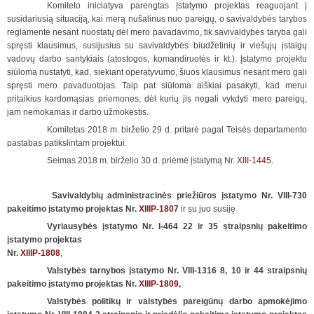
Komiteto iniciatyva parengtas Įstatymo projektas reaguojant į
susidariusią situaciją, kai merą nušalinus nuo pareigų, o savivaldybės tarybos
reglamente nesant nuostatų dėl mero pavadavimo, tik savivaldybės taryba gali
spręsti klausimus, susijusius su savivaldybės biudžetinių ir viešųjų įstaigų
vadovų darbo santykiais (atostogos, komandiruotės ir kt.). Įstatymo projektu
siūloma nustatyti, kad, siekiant operatyvumo, šiuos klausimus nesant mero gali
spręsti mero pavaduotojas. Taip pat siūloma aiškiai pasakyti, kad merui
pritaikius kardomąsias priemones, dėl kurių jis negali vykdyti mero pareigų,
jam nemokamas ir darbo užmokestis.
Komitetas 2018 m. birželio 29 d. pritarė pagal Teisės departamento
pastabas patikslintam projektui.
Seimas 2018 m. birželio 30 d. priėmė įstatymą Nr.
XIII-1445
.
Savivaldybių administracinės priežiūros įstatymo Nr. VIII-730
pakeitimo įstatymo projektas Nr.
XIIIP-1807
ir su juo susiję
Vyriausybės įstatymo Nr. I-464 22 ir 35 straipsnių pakeitimo
įstatymo projektas
Nr.
XIIIP-1808
,
Valstybės tarnybos įstatymo Nr. VIII-1316 8, 10 ir 44 straipsnių
pakeitimo įstatymo projektas Nr.
XIIIP-1809
,
Valstybės politikų ir valstybės pareigūnų darbo apmokėjimo