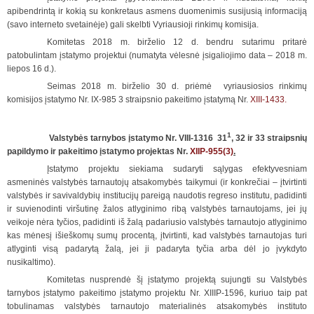
apibendrintą ir kokią su konkretaus asmens duomenimis susijusią informaciją
(savo interneto svetainėje) gali skelbti Vyriausioji rinkimų komisija.
Komitetas 2018 m. birželio 12 d. bendru sutarimu pritarė
patobulintam įstatymo projektui (numatyta vėlesnė įsigaliojimo data – 2018 m.
liepos 16 d.).
Seimas 2018 m. birželio 30 d. priėmė vyriausiosios rinkimų
komisijos įstatymo Nr. IX-985 3 straipsnio pakeitimo įstatymą Nr.
XIII-1433.
1
Valstybės tarnybos įstatymo Nr. VIII-1316 31
, 32 ir 33 straipsnių
papildymo ir pakeitimo įstatymo projektas Nr.
XIIP-955(3)
.
Įstatymo projektu siekiama sudaryti sąlygas efektyvesniam
asmeninės valstybės tarnautojų atsakomybės taikymui (ir konkrečiai – įtvirtinti
valstybės ir savivaldybių institucijų pareigą naudotis regreso institutu, padidinti
ir suvienodinti viršutinę žalos atlyginimo ribą valstybės tarnautojams, jei jų
veikoje nėra tyčios, padidinti iš žalą padariusio valstybės tarnautojo atlyginimo
kas mėnesį išieškomų sumų procentą, įtvirtinti, kad valstybės tarnautojas turi
atlyginti visą padarytą žalą, jei ji padaryta tyčia arba dėl jo įvykdyto
nusikaltimo).
Komitetas nusprendė šį įstatymo projektą sujungti su Valstybės
tarnybos įstatymo pakeitimo įstatymo projektu Nr. XIIIP-1596, kuriuo taip pat
tobulinamas valstybės tarnautojo materialinės atsakomybės instituto