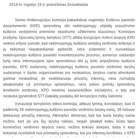
2018 m. rugsėjo 19 d. pranešimas žiniasklaidai
Seimo Antikorupcijos komisija pakartotinai nagrinėjo Kultūros paveldo
departamento (KPD) sprendimų dėl nekilnojamųjų objektų pripažinimo
kultūros vertybėmis priėmimo skaidrumo užtikrinimo klausimus. Komisijos
prašymu Specialių tyrimų tarnybos (STT) atlikta korupcijos rizikos analizė KPD
veiklos srityse parodė, kad nekilnojamųjų kultūros vertybių vertinimo kriterijai ir
jų taikymas nepakankamai apibrėžti; nėra sisteminio ir nuoseklaus
nekilnojamojo kultūros paveldo inventorizavimo proceso; asmenys valdantys
turtą nėra informuojami apie sprendimus dėl jų turto pripažinimo kultūros
paveldu; KPD sudaromų nekilnojamųjų kultūros paveldo vertinimo tarybų
sudarymas ir darbo organizavimas yra neskaidrus, tarybos nariai atrenkami
galimai neskaidriai, jie nedeklaruoja privačių interesų, nėra numatyta
atsakomybė už priimamus sprendimus, nėra jokios priimtų sprendimų
teisėtumo kontrolės. KPD nesiima savarankiškos iniciatyvos, o taip pat
neskuba įgyvendinti STT pateiktų pastabų dėl korupcijos rizikų šalinimo.
Vyriausioji tarnybinės etikos komisija, atlikusi tyrimą, konstatavo, kad iš
patikrintų 39 nekilnojamųjų kultūros paveldo vertinimo tarybų narių, 38 nebuvo
deklaravę privačių interesų. Atkreiptas dėmesys, kad kai kurie tarybų nariai
nežino, kad jie yra šių tarybų nariais, negali atsakyti kokiu būdu tapo
konkrečios vertinimo tarybos nariu; nežino kokiais atvejais, kada ir kaip
tinkamai nusišalinti nuo priimamų sprendimų, kai yra interesų konfliktas, o KPD