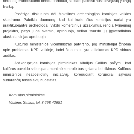
nerodo geranoriškumo bendradarbiauti, siekiant pakeisti nusistovėjusią ydingą
tvarką.
Posėdyje diskutuota dėl Mokslinės archeologijos komisijos veiklos
skaidrumo. Pateikta duomenų, kad kai kurie šios komisijos nariai yra
praktikuojantys archeologai, vykdo komercinius užsakymus, rengia tyrinėjimų
projektus, patys juos svarsto, aprobuoja, vėliau svarsto jų įgyvendinimo
ataskaitas ir jas aprobuoja.
Kultūros ministerijos viceministras patvirtino, jog ministerijai žinoma
apie problemas KPD veikloje, todėl šiuo metu yra atliekamas KPD vidaus
auditas.
Antikorupcijos komisijos pirmininkas Vitalijus Gailius pažymi, kad
kultūros paveldo srities parlamentinė kontrolė bus tęsiama bei tikimasi Kultūros
ministerijos neatidėliotinų iniciatyvų, koreguojant korupcijai sąlygas
sudarančių teisės aktų nuostatas.
Komisijos pirmininkas
Vitalijus Gailius, tel. 8 698 42681