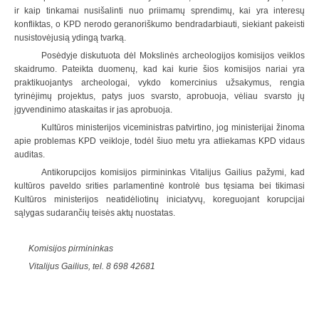
ir kaip tinkamai nusišalinti nuo priimamų sprendimų, kai yra interesų
konfliktas, o KPD nerodo geranoriškumo bendradarbiauti, siekiant pakeisti
nusistovėjusią ydingą tvarką.
Posėdyje diskutuota dėl Mokslinės archeologijos komisijos veiklos
skaidrumo. Pateikta duomenų, kad kai kurie šios komisijos nariai yra
praktikuojantys archeologai, vykdo komercinius užsakymus, rengia
tyrinėjimų projektus, patys juos svarsto, aprobuoja, vėliau svarsto jų
įgyvendinimo ataskaitas ir jas aprobuoja.
Kultūros ministerijos viceministras patvirtino, jog ministerijai žinoma
apie problemas KPD veikloje, todėl šiuo metu yra atliekamas KPD vidaus
auditas.
Antikorupcijos komisijos pirmininkas Vitalijus Gailius pažymi, kad
kultūros paveldo srities parlamentinė kontrolė bus tęsiama bei tikimasi
Kultūros ministerijos neatidėliotinų iniciatyvų, koreguojant korupcijai
sąlygas sudarančių teisės aktų nuostatas.
Komisijos pirmininkas
Vitalijus Gailius, tel. 8 698 42681