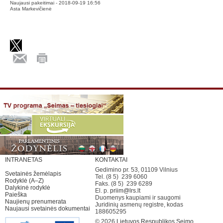
Naujausi pakeitimai - 2018-09-19 16:56
Asta Markevičienė
INTRANETAS
KONTAKTAI
Gedimino pr. 53, 01109 Vilnius
Svetainės žemėlapis
Tel. (8 5) 239 6060
Rodyklė (A–Z)
Faks. (8 5) 239 6289
Dalykinė rodyklė
El. p.
priim@lrs.lt
Paieška
Duomenys kaupiami ir saugomi
Naujienų prenumerata
Juridinių asmenų registre, kodas
Naujausi svetainės dokumentai
188605295
© 2026
Lietuvos Respublikos Seimo