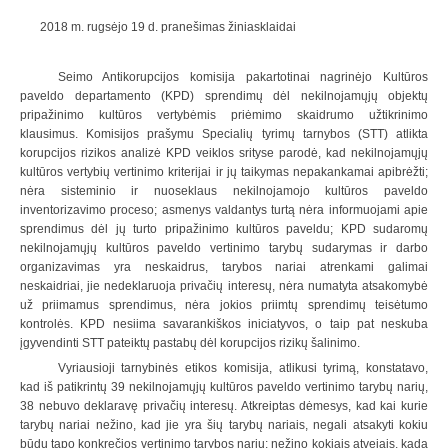
2018 m. rugsėjo 19 d. pranešimas žiniasklaidai
Seimo Antikorupcijos komisija pakartotinai nagrinėjo Kultūros
paveldo departamento (KPD) sprendimų dėl nekilnojamųjų objektų
pripažinimo kultūros vertybėmis priėmimo skaidrumo užtikrinimo
klausimus. Komisijos prašymu Specialių tyrimų tarnybos (STT) atlikta
korupcijos rizikos analizė KPD veiklos srityse parodė, kad nekilnojamųjų
kultūros vertybių vertinimo kriterijai ir jų taikymas nepakankamai apibrėžti;
nėra sisteminio ir nuoseklaus nekilnojamojo kultūros paveldo
inventorizavimo proceso; asmenys valdantys turtą nėra informuojami apie
sprendimus dėl jų turto pripažinimo kultūros paveldu; KPD sudaromų
nekilnojamųjų kultūros paveldo vertinimo tarybų sudarymas ir darbo
organizavimas yra neskaidrus, tarybos nariai atrenkami galimai
neskaidriai, jie nedeklaruoja privačių interesų, nėra numatyta atsakomybė
už priimamus sprendimus, nėra jokios priimtų sprendimų teisėtumo
kontrolės. KPD nesiima savarankiškos iniciatyvos, o taip pat neskuba
įgyvendinti STT pateiktų pastabų dėl korupcijos rizikų šalinimo.
Vyriausioji tarnybinės etikos komisija, atlikusi tyrimą, konstatavo,
kad iš patikrintų 39 nekilnojamųjų kultūros paveldo vertinimo tarybų narių,
38 nebuvo deklaravę privačių interesų. Atkreiptas dėmesys, kad kai kurie
tarybų nariai nežino, kad jie yra šių tarybų nariais, negali atsakyti kokiu
būdu tapo konkrečios vertinimo tarybos nariu; nežino kokiais atvejais, kada