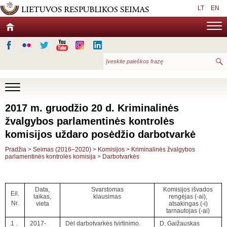
LT
EN
2017 m. gruodžio 20 d. Kriminalinės
žvalgybos parlamentinės kontrolės
komisijos uždaro posėdžio darbotvarkė
Pradžia
>
Seimas (2016–2020)
>
Komisijos
>
Kriminalinės žvalgybos
parlamentinės kontrolės komisija
>
Darbotvarkės
Data,
Svarstomas
Komisijos išvados
Eil.
laikas,
klausimas
rengėjas (-ai),
Nr.
vieta
atsakingas (-i)
tarnautojas (-ai)
1 .
2017-
Dėl darbotvarkės tvirtinimo.
D. Gaižauskas