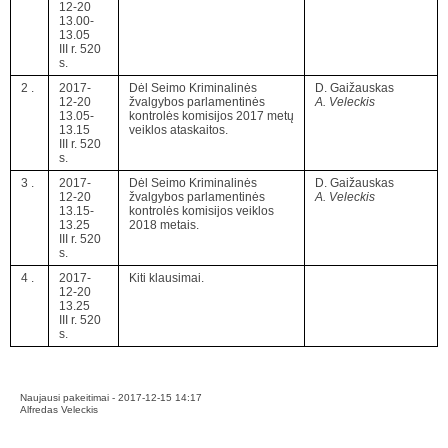
12-20
13.00-
13.05
III r. 520
s.
2 .
2017-
Dėl Seimo Kriminalinės
D. Gaižauskas
12-20
žvalgybos parlamentinės
A. Veleckis
13.05-
kontrolės komisijos 2017 metų
13.15
veiklos ataskaitos.
III r. 520
s.
3 .
2017-
Dėl Seimo Kriminalinės
D. Gaižauskas
12-20
žvalgybos parlamentinės
A. Veleckis
13.15-
kontrolės komisijos veiklos
13.25
2018 metais.
III r. 520
s.
4 .
2017-
Kiti klausimai.
12-20
13.25
III r. 520
s.
Naujausi pakeitimai - 2017-12-15 14:17
Alfredas Veleckis