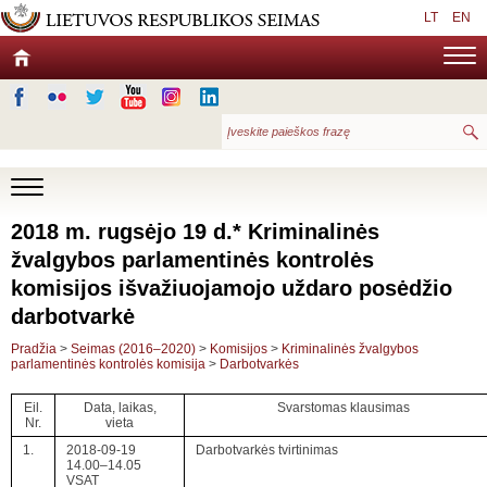
LT
EN
2018 m. rugsėjo 19 d.* Kriminalinės
žvalgybos parlamentinės kontrolės
komisijos išvažiuojamojo uždaro posėdžio
darbotvarkė
Pradžia
>
Seimas (2016–2020)
>
Komisijos
>
Kriminalinės žvalgybos
parlamentinės kontrolės komisija
>
Darbotvarkės
Eil.
Data, laikas,
Svarstomas klausimas
Nr.
vieta
1.
2018-09-19
Darbotvarkės tvirtinimas
14.00–14.05
VSAT