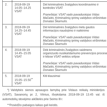
2.
2018-09-19
Dėl kriminalinės žvalgybos koordinavimo ir
14.05–14.25
kontrolės VSAT
VSAT
Pranešėjai: VSAT vado pavaduotojas Vidas
Mačaitis, Kriminalinių tyrimų valdybos viršininkas
Donatas Škarnulis.
3.
2018-09-19
Dėl kriminalinės žvalgybos metu gautos
14.25–14.45
informacijos naudojimo ir naikinimo
VSAT
Pranešėjai: VSAT vado pavaduotojas Vidas
Mačaitis, Kriminalinių tyrimų valdybos viršininkas
Donatas Škarnulis
4.
2018-09-19
Dėk kriminalinės žvalgybos vaidmens
14.45–15.05
organizuoto nusikalstamumo prevencijos proces
VSAT
ir kitose VSAT veiklos srityse
Pranešėjai: VSAT vado pavaduotojas Vidas
Mačaitis, Kriminalinių tyrimų valdybos viršininkas
Donatas Škarnulis
5.
2018-09-19
Kiti klausimai
**
15.05–15.50
VSAT
*Į Valstybės sienos apsaugos tarnybą prie Vidaus reikalų ministerijos
(VSAT), Savanorių pr. 2, Vilnius, išvykstama 2018-09-19 13.45 val. iš
automobilių stovėjimo aikštelės prie Seimo III r.
**Posėdžio pabaigos laikas gali keistis.