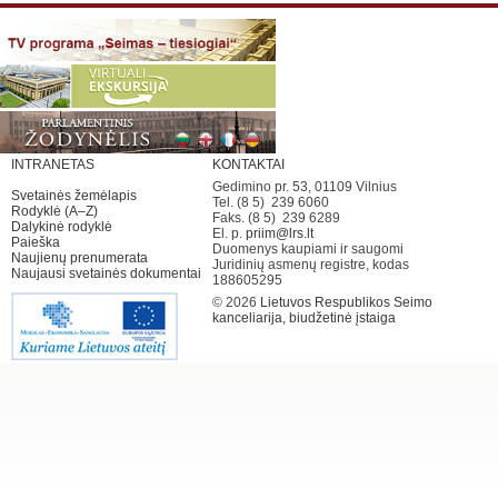
INTRANETAS
KONTAKTAI
Gedimino pr. 53, 01109 Vilnius
Svetainės žemėlapis
Tel. (8 5) 239 6060
Rodyklė (A–Z)
Faks. (8 5) 239 6289
Dalykinė rodyklė
El. p.
priim@lrs.lt
Paieška
Duomenys kaupiami ir saugomi
Naujienų prenumerata
Juridinių asmenų registre, kodas
Naujausi svetainės dokumentai
188605295
© 2026
Lietuvos Respublikos Seimo
kanceliarija, biudžetinė įstaiga