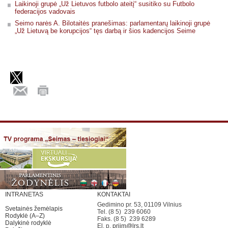
Laikinoji grupė „Už Lietuvos futbolo ateitį“ susitiko su Futbolo
federacijos vadovais
Seimo narės A. Bilotaitės pranešimas: parlamentarų laikinoji grupė
„Už Lietuvą be korupcijos“ tęs darbą ir šios kadencijos Seime
INTRANETAS
KONTAKTAI
Gedimino pr. 53, 01109 Vilnius
Svetainės žemėlapis
Tel. (8 5) 239 6060
Rodyklė (A–Z)
Faks. (8 5) 239 6289
Dalykinė rodyklė
El. p.
priim@lrs.lt