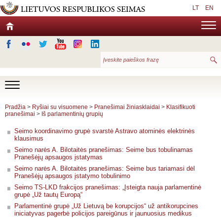
LT
EN
Pradžia
>
Ryšiai su visuomene
>
Pranešimai žiniasklaidai
>
Klasifikuoti
pranešimai
>
Iš parlamentinių grupių
Seimo koordinavimo grupė svarstė Astravo atominės elektrinės
klausimus
Seimo narės A. Bilotaitės pranešimas: Seime bus tobulinamas
Pranešėjų apsaugos įstatymas
Seimo narės A. Bilotaitės pranešimas: Seime bus tariamasi dėl
Pranešėjų apsaugos įstatymo tobulinimo
Seimo TS-LKD frakcijos pranešimas: „Įsteigta nauja parlamentinė
grupė „Už tautų Europą“
Parlamentinė grupė „Už Lietuvą be korupcijos“ už antikorupcines
iniciatyvas pagerbė policijos pareigūnus ir jaunuosius medikus