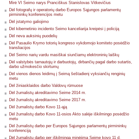
Mirė VI Seimo narys Pranciškus Stanislovas Vitkevičius
Dėl fotografų ir operatorių darbo Europos Sąjungos parlamentų
pirmininkų konferencijos metu
Dėl įstatymo galiojimo
Dėl kibernetinio incidento Seimo kanceliarija kreipėsi į policiją
Dėl neva auksinių puodelių
Dėl Pasaulio Krymo totorių kongreso vykdomojo komiteto posėdžio
transliacijos
Dėl Seimo narių vardu masiškai siunčiamų elektroninių laiškų
Dėl valstybės tarnautojų ir darbuotojų, dirbančių pagal darbo sutartis,
darbo užmokesčio skirtumų
Dėl vienos dienos leidimų į Seimą šeštadienį vyksiančių renginių
metu
Dėl žiniasklaidos darbo Valdovų rūmuose
Dėl žurnalistų akreditavimo Seime 2014 m.
Dėl žurnalistų akreditavimo Seime 2017 m.
Dėl žurnalistų darbo Kovo 11-ąją
Dėl žurnalistų darbo Kovo 11-osios Akto salėje iškilmingo posėdžio
metu
Dėl žurnalistų darbo per Europos Sąjungos parlamentų pirmininkų
konferenciją
Dėl žurnalistų darbo per iškilmingą minėjimą Seime kovo 11 d.