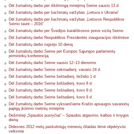
Dėl žurnalistų darbo per iškilmingą minėjimą Seime sausio 13 d.
Dėl žurnalistų darbo per šachmatų varžybas „Lietuva ir Ukraina“
Dėl žurnalistų darbo per šachmatų varžybas „Lietuvos Respublikos
Seimo taurė – 2016“
Dėl žurnalistų darbo per Švedijos karališkosios poros vizitą Seime
Dėl žurnalistų darbo Respublikos Prezidentės inauguracijos iškilmėse
Dėl žurnalistų darbo rugsėjo 10 dieną
Dėl žurnalistų darbo Seime per Europos Sąjungos parlamentų
pirmininkų konferenciją
Dėl žurnalistų darbo Seime sausio 12–13 dienomis
Dėl žurnalistų darbo Seime sekmadienį, vasario 24 d.
Dėl žurnalistų darbo Seime šeštadienį, birželio 1 d.
Dėl žurnalistų darbo Seime šeštadienį, kovo 8 d.
Dėl žurnalistų darbo Seime šeštadienį, kovo 9 d.
Dėl žurnalistų darbo Seime šeštadienį, kovo 9 d.
Dėl žurnalistų darbo Seime vyksiančiame Krašto apsaugos savanorių
pajėgų įkūrimo metinių minėjime
Dešimtieji „Spaudos pusryčiai“ – Spaudos atgavimo, kalbos ir knygos
dieną
Didesnes 2012 metų paskutiniųjų mėnesių išlaidas lėmė objektyvūs
veiksniai