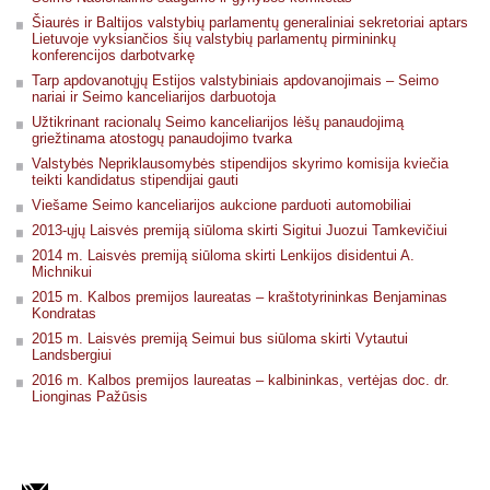
Šiaurės ir Baltijos valstybių parlamentų generaliniai sekretoriai aptars
Lietuvoje vyksiančios šių valstybių parlamentų pirmininkų
konferencijos darbotvarkę
Tarp apdovanotųjų Estijos valstybiniais apdovanojimais – Seimo
nariai ir Seimo kanceliarijos darbuotoja
Užtikrinant racionalų Seimo kanceliarijos lėšų panaudojimą
griežtinama atostogų panaudojimo tvarka
Valstybės Nepriklausomybės stipendijos skyrimo komisija kviečia
teikti kandidatus stipendijai gauti
Viešame Seimo kanceliarijos aukcione parduoti automobiliai
2013-ųjų Laisvės premiją siūloma skirti Sigitui Juozui Tamkevičiui
2014 m. Laisvės premiją siūloma skirti Lenkijos disidentui A.
Michnikui
2015 m. Kalbos premijos laureatas – kraštotyrininkas Benjaminas
Kondratas
2015 m. Laisvės premiją Seimui bus siūloma skirti Vytautui
Landsbergiui
2016 m. Kalbos premijos laureatas – kalbininkas, vertėjas doc. dr.
Lionginas Pažūsis