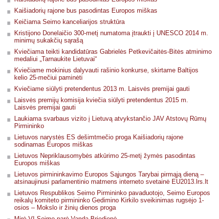
Kaišiadorių rajone bus pasodintas Europos miškas
Keičiama Seimo kanceliarijos struktūra
Kristijono Donelaičio 300-metį numatoma įtraukti į UNESCO 2014 m.
minimų sukakčių sąrašą
Kviečiama teikti kandidatūras Gabrielės Petkevičaitės-Bitės atminimo
medaliui „Tarnaukite Lietuvai“
Kviečiame mokinius dalyvauti rašinio konkurse, skirtame Baltijos
kelio 25-mečiui paminėti
Kviečiame siūlyti pretendentus 2013 m. Laisvės premijai gauti
Laisvės premijų komisija kviečia siūlyti pretendentus 2015 m.
Laisvės premijai gauti
Laukiama svarbaus vizito į Lietuvą atvykstančio JAV Atstovų Rūmų
Pirmininko
Lietuvos narystės ES dešimtmečio proga Kaišiadorių rajone
sodinamas Europos miškas
Lietuvos Nepriklausomybės atkūrimo 25-metį žymės pasodintas
Europos miškas
Lietuvos pirmininkavimo Europos Sąjungos Tarybai pirmąją dieną –
atsinaujinusi parlamentinio matmens interneto svetainė EU2013.lrs.lt
Lietuvos Respublikos Seimo Pirmininko pavaduotojo, Seimo Europos
reikalų komiteto pirmininko Gedimino Kirkilo sveikinimas rugsėjo 1-
osios – Mokslo ir žinių dienos proga
Mirė VI Seimo narė Vanda Briedienė