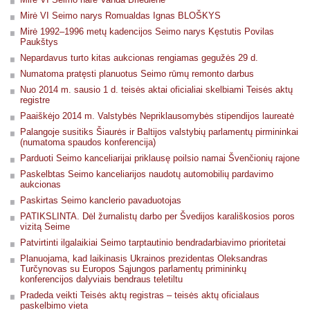
Mirė VI Seimo narys Romualdas Ignas BLOŠKYS
Mirė 1992–1996 metų kadencijos Seimo narys Kęstutis Povilas
Paukštys
Nepardavus turto kitas aukcionas rengiamas gegužės 29 d.
Numatoma pratęsti planuotus Seimo rūmų remonto darbus
Nuo 2014 m. sausio 1 d. teisės aktai oficialiai skelbiami Teisės aktų
registre
Paaiškėjo 2014 m. Valstybės Nepriklausomybės stipendijos laureatė
Palangoje susitiks Šiaurės ir Baltijos valstybių parlamentų pirmininkai
(numatoma spaudos konferencija)
Parduoti Seimo kanceliarijai priklausę poilsio namai Švenčionių rajone
Paskelbtas Seimo kanceliarijos naudotų automobilių pardavimo
aukcionas
Paskirtas Seimo kanclerio pavaduotojas
PATIKSLINTA. Dėl žurnalistų darbo per Švedijos karališkosios poros
vizitą Seime
Patvirtinti ilgalaikiai Seimo tarptautinio bendradarbiavimo prioritetai
Planuojama, kad laikinasis Ukrainos prezidentas Oleksandras
Turčynovas su Europos Sąjungos parlamentų primininkų
konferencijos dalyviais bendraus teletiltu
Pradeda veikti Teisės aktų registras – teisės aktų oficialaus
paskelbimo vieta