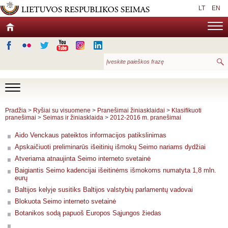
LT
EN
Pradžia
>
Ryšiai su visuomene
>
Pranešimai žiniasklaidai
>
Klasifikuoti
pranešimai
>
Seimas ir žiniasklaida
>
2012-2016 m. pranešimai
Aido Venckaus pateiktos informacijos patikslinimas
Apskaičiuoti preliminarūs išeitinių išmokų Seimo nariams dydžiai
Atveriama atnaujinta Seimo interneto svetainė
Baigiantis Seimo kadencijai išeitinėms išmokoms numatyta 1,8 mln.
eurų
Baltijos kelyje susitiks Baltijos valstybių parlamentų vadovai
Blokuota Seimo interneto svetainė
Botanikos sodą papuoš Europos Sąjungos žiedas