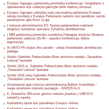
Europos Sąjungos parlamentų pirmininkų konferencija: fotografams ir
operatoriams bus sudaryta galimybė dirbti Valdovų rūmuose
Europos Sąjungos valstybių narių nacionalinių parlamentų Europos
reikalų komitetų ir Europos Parlamento nariams bus parodytas vaizdo
pasakojimas apie Kovo 11-ąją
Į Lietuvos pirmininkavimo ES Tarybai parlamentinio matmens
renginius nustatytas specialus žurnalistų akreditavimas
Į NB8 parlamentų pirmininkų susitikimą Palangoje atvyksta Ukrainos
parlamento vadovas (16.45 – spaudos konferencija; būtina
registracija)
Iki NATO PA sesijos liko savaitė – artėja žiniasklaidos akreditacijos
pabaiga
Išrinkti Gabrielės Petkevičaitės-Bitės atminimo medalio „Tarnaukite
Lietuvai“ laureatai
Išrinkti 2015 m. Gabrielės Petkevičaitės-Bitės atminimo medalio
„Tarnaukite Lietuvai“ laureatai
Išrinkti 2016 metų Gabrielės Petkevičaitės-Bitės atminimo medalio
„Tarnaukite Lietuvai“ laureatai
Išsamiausiai apie Lietuvos pirmininkavimą Baltijos Asamblėjai –
naujai atvertame interneto puslapyje – BA2015.lrs.lt
K. Donelaičio 300-osios gimimo metinės įtrauktos į UNESCO
sukakčių sąrašą
Kaišiadorių rajone bus pasodintas Europos miškas
Kaišiadorių rajone bus pasodintas Europos miškas