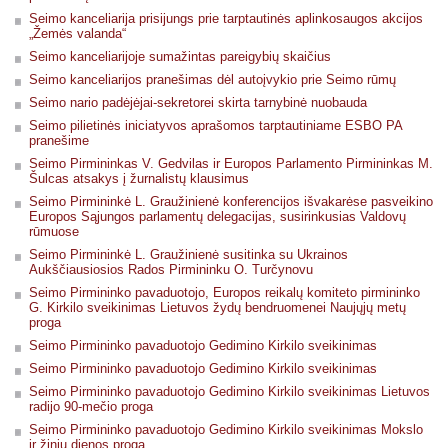
Seimo kanceliarija prisijungs prie tarptautinės aplinkosaugos akcijos
„Žemės valanda“
Seimo kanceliarijoje sumažintas pareigybių skaičius
Seimo kanceliarijos pranešimas dėl autoįvykio prie Seimo rūmų
Seimo nario padėjėjai-sekretorei skirta tarnybinė nuobauda
Seimo pilietinės iniciatyvos aprašomos tarptautiniame ESBO PA
pranešime
Seimo Pirmininkas V. Gedvilas ir Europos Parlamento Pirmininkas M.
Šulcas atsakys į žurnalistų klausimus
Seimo Pirmininkė L. Graužinienė konferencijos išvakarėse pasveikino
Europos Sąjungos parlamentų delegacijas, susirinkusias Valdovų
rūmuose
Seimo Pirmininkė L. Graužinienė susitinka su Ukrainos
Aukščiausiosios Rados Pirmininku O. Turčynovu
Seimo Pirmininko pavaduotojo, Europos reikalų komiteto pirmininko
G. Kirkilo sveikinimas Lietuvos žydų bendruomenei Naujųjų metų
proga
Seimo Pirmininko pavaduotojo Gedimino Kirkilo sveikinimas
Seimo Pirmininko pavaduotojo Gedimino Kirkilo sveikinimas
Seimo Pirmininko pavaduotojo Gedimino Kirkilo sveikinimas Lietuvos
radijo 90-mečio proga
Seimo Pirmininko pavaduotojo Gedimino Kirkilo sveikinimas Mokslo
ir žinių dienos proga