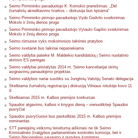
Seimo Pirmininko pavaduotojo K. Komskio pranešimas: „Dėl
žurnalistų akreditavimo tvarkos – diskusija bus tęsiama“
Seimo Pirmininko pirmojo pavaduotojo Vydo Gedvilo sveikinimas
Mokslo ir žinių dienos proga
Seimo Pirmininko pirmojo pavaduotojo Vytauto Gapšio sveikinimas
Mokslo ir žinių dienos proga
Seimo rūmuose vyks mokomosios taktinės pratybos
Seimo svetainė bus laikinai nepasiekiama
Seimo valdyba pateikė M. Maldeikio kandidatūrą į Seimo nuolatinio
atstovo ES pareigas
Seimo valdybai pristatytas 2014 m. Seimo kanceliarijai skirtų
asignavimų panaudojimo projektas
Seimo valdybos nariai susitiks su Jungtinių Valstijų Senato delegacija
Skelbiama žurnalistų registracija į diskusiją Vilniaus rotušėje kovo 11
d.
Skelbiamas 2015 m. Kalbos premijos konkursas
Spaudos atgavimo, kalbos ir knygos dieną – vienuoliktieji Spaudos
pusryčiai
Spaudos pusryčiuose bus paskelbtas 2015 m. Kalbos premijos
nominantas
STT pareigūnų veiksmų teisėtumą aiškinasi ne tik Seimo
Kriminalinės žvalgybos parlamentinės kontrolės komisija, bet ir
Seimo Nacionalinio saugumo ir gynybos komitetas