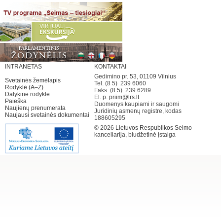
INTRANETAS
KONTAKTAI
Gedimino pr. 53, 01109 Vilnius
Svetainės žemėlapis
Tel. (8 5) 239 6060
Rodyklė (A–Z)
Faks. (8 5) 239 6289
Dalykinė rodyklė
El. p.
priim@lrs.lt
Paieška
Duomenys kaupiami ir saugomi
Naujienų prenumerata
Juridinių asmenų registre, kodas
Naujausi svetainės dokumentai
188605295
© 2026
Lietuvos Respublikos Seimo
kanceliarija, biudžetinė įstaiga