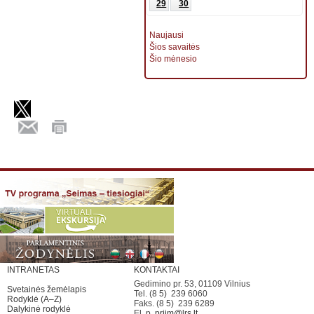
29
30
Naujausi
Šios savaitės
Šio mėnesio
INTRANETAS
KONTAKTAI
Gedimino pr. 53, 01109 Vilnius
Svetainės žemėlapis
Tel. (8 5) 239 6060
Rodyklė (A–Z)
Faks. (8 5) 239 6289
Dalykinė rodyklė
El. p.
priim@lrs.lt