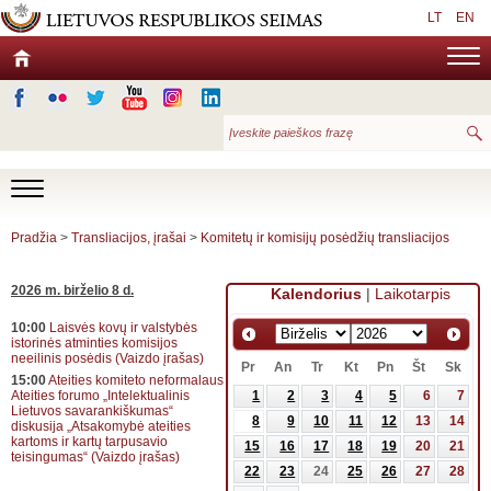
LT
EN
Pradžia
>
Transliacijos, įrašai
>
Komitetų ir komisijų posėdžių transliacijos
2026 m. birželio 8 d.
Kalendorius
|
Laikotarpis
10:00
Laisvės kovų ir valstybės
istorinės atminties komisijos
neeilinis posėdis (Vaizdo įrašas)
Pr
An
Tr
Kt
Pn
Št
Sk
15:00
Ateities komiteto neformalaus
Ateities forumo „Intelektualinis
1
2
3
4
5
6
7
Lietuvos savarankiškumas“
8
9
10
11
12
13
14
diskusija „Atsakomybė ateities
kartoms ir kartų tarpusavio
15
16
17
18
19
20
21
teisingumas“ (Vaizdo įrašas)
22
23
24
25
26
27
28