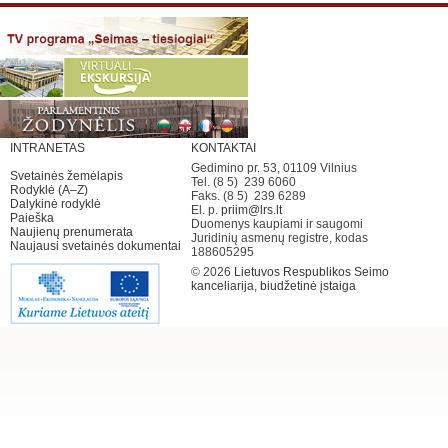
INTRANETAS
KONTAKTAI
Gedimino pr. 53, 01109 Vilnius
Svetainės žemėlapis
Tel. (8 5) 239 6060
Rodyklė (A–Z)
Faks. (8 5) 239 6289
Dalykinė rodyklė
El. p.
priim@lrs.lt
Paieška
Duomenys kaupiami ir saugomi
Naujienų prenumerata
Juridinių asmenų registre, kodas
Naujausi svetainės dokumentai
188605295
© 2026
Lietuvos Respublikos Seimo
kanceliarija, biudžetinė įstaiga