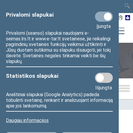
TAIS
TAR
LT
I
EN
Privalomi slapukai
Įjungta
Privalomi (seanso) slapukai naudojami e-
seimas.lrs.lt ir www.e-tar.lt svetainėse, jie reikalingi
pagrindinių svetainės funkcijų veikimui užtikrinti ir
Jūsų duotam sutikimui su slapuku išsaugoti, jei tokį
davėte. Svetainės negalės tinkamai veikti be šių
Seimo nariai
slapukų.
Statistikos slapukai
Išjungta
Analitiniai slapukai (Google Analytics) padeda
tobulinti svetainę, renkant ir analizuojant informaciją
Pradžia
>
Seimo nariai
apie jos lankomumą.
Daugiau informacijos
Visi
A
Ą
B
Č
D
F
G
J
K
L
M
N
O
P
R
S
Š
T
U
V
Z
Ž