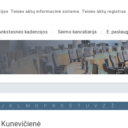
ijos
Teisės aktų informacinė sistema
Teisės aktų registras
Ankstesnės kadencijos
I
Seimo kanceliarija
I
E. paslaug
J
K
L
M
O
P
R
S
Š
T
U
V
Z
Ž
a Kunevičienė