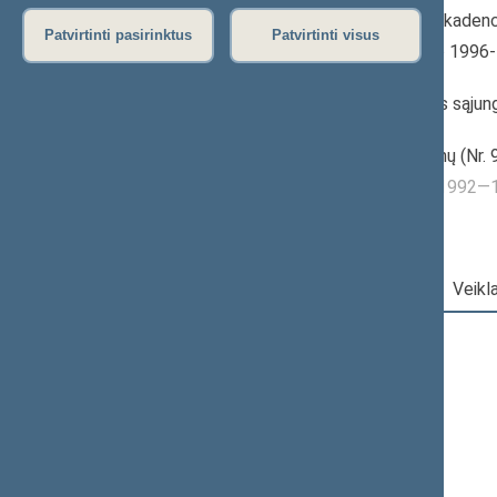
1996–2000 m. kadenc
Patvirtinti pasirinktus
Patvirtinti visus
Seimo narė nuo 1996
iki 2000-10-18
Iškėlė: Tėvynės sąjun
konservatoriai)
Išrinkta: Lazdynų (Nr.
Buvo išrinkta į 1992
Darbotvarkė
|
Pareigos
|
Veikl
2000 m. spalio 18 d.
Šią dieną darbotvarkės nėra