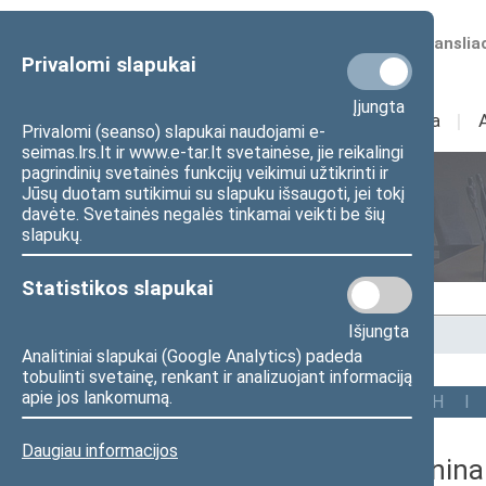
Numatomos transliac
Privalomi slapukai
Įjungta
Sudėtis
I
Veikla
I
Privalomi (seanso) slapukai naudojami e-
seimas.lrs.lt ir www.e-tar.lt svetainėse, jie reikalingi
pagrindinių svetainės funkcijų veikimui užtikrinti ir
Jūsų duotam sutikimui su slapuku išsaugoti, jei tokį
Seimo nariai
davėte. Svetainės negalės tinkamai veikti be šių
slapukų.
Statistikos slapukai
Išjungta
Pradžia
>
Seimo nariai
Analitiniai slapukai (Google Analytics) padeda
tobulinti svetainę, renkant ir analizuojant informaciją
apie jos lankomumą.
Visi
A
B
C
Č
D
E
G
H
I
Daugiau informacijos
Elvyra Janin