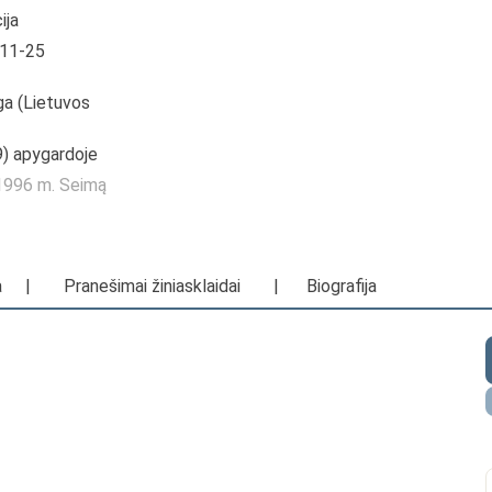
ija
-11-25
ga (Lietuvos
 9) apygardoje
—1996 m. Seimą
a
|
Pranešimai žiniasklaidai
|
Biografija