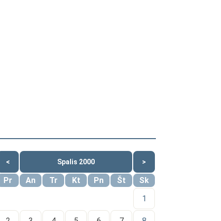
<
Spalis 2000
>
Pr
An
Tr
Kt
Pn
Št
Sk
1
2
3
4
5
6
7
8