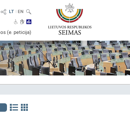
LT
I
EN
os (e. peticija)