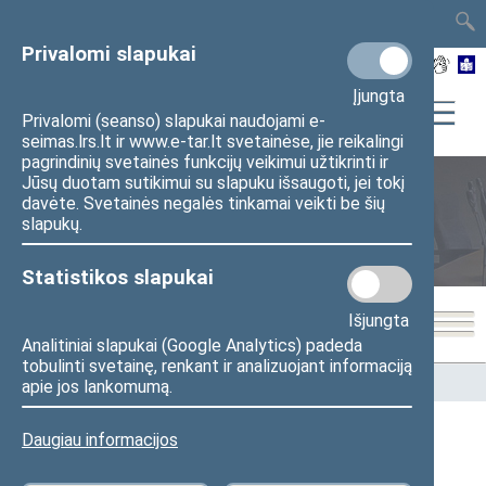
TAIS
TAR
LT
I
EN
Privalomi slapukai
Įjungta
Privalomi (seanso) slapukai naudojami e-
seimas.lrs.lt ir www.e-tar.lt svetainėse, jie reikalingi
pagrindinių svetainės funkcijų veikimui užtikrinti ir
Jūsų duotam sutikimui su slapuku išsaugoti, jei tokį
davėte. Svetainės negalės tinkamai veikti be šių
Seimo nariai
slapukų.
Statistikos slapukai
Išjungta
Analitiniai slapukai (Google Analytics) padeda
tobulinti svetainę, renkant ir analizuojant informaciją
Pradžia
>
Seimo nariai
apie jos lankomumą.
Daugiau informacijos
Visi
A
B
Č
D
E
G
J
K
L
M
N
O
P
R
S
Š
T
U
V
Z
Ž