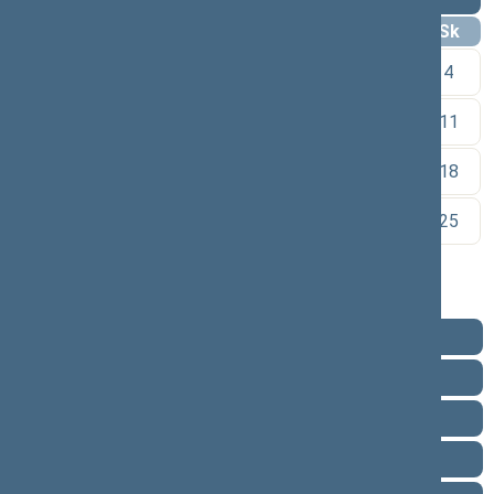
Pr
An
Tr
Kt
Pn
Št
Sk
1
2
3
4
5
6
7
8
9
10
11
12
13
14
15
16
17
18
19
20
21
22
23
24
25
26
27
28
29
30
Pareigos
Veikla
Pranešimai žiniasklaidai
Biografija