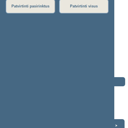
Patvirtinti pasirinktus
Patvirtinti visus
Egidijus Klumbys
2008–2012 m. kadencija
Seimo narys nuo 2008-11-17
iki 2012-11-16
Iškėlė: Partija Tvarka ir teisingumas
Išrinktas: Pagal sąrašą
Buvo išrinktas į 2004—2008 m. Seimą
Buvo išrinktas į 2000—2004 m. Seimą
Buvo išrinktas į 1990—1992 m. Seimą
Darbotvarkė
2012 m. lapkričio 16 d.
Šią dieną darbotvarkės nėra
Lapkritis 2012
<
>