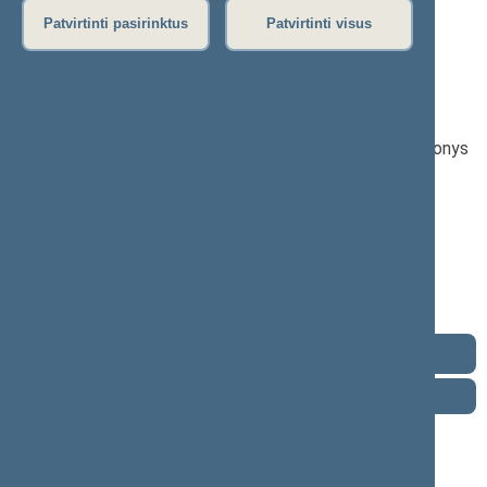
Patvirtinti pasirinktus
Patvirtinti visus
Angelė Jakavonytė
2024–2028 m. kadencija
Seimo narė nuo 2026-03-12
Iškėlė: Tėvynės sąjunga-Lietuvos krikščionys
demokratai
Išrinkta: Pagal sąrašą
Tėvynės
sąjungos-
Buvo išrinkta į 2020—2024 m. Seimą
Lietuvos
krikščionių
demokratų
frakcija
Kontaktai
Darbotvarkė
2026 m. rugpjūčio 8 d.