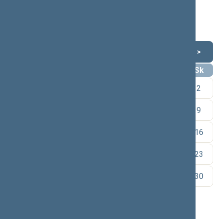
11:00 val.
Susitikimas su Punios bendruomene.
Punios miestelyje, Alytaus raj. sav.
Rugpjūtis 2026
<
>
Pr
An
Tr
Kt
Pn
Št
Sk
1
2
3
4
5
6
7
8
9
10
11
12
13
14
15
16
17
18
19
20
21
22
23
24
25
26
27
28
29
30
31