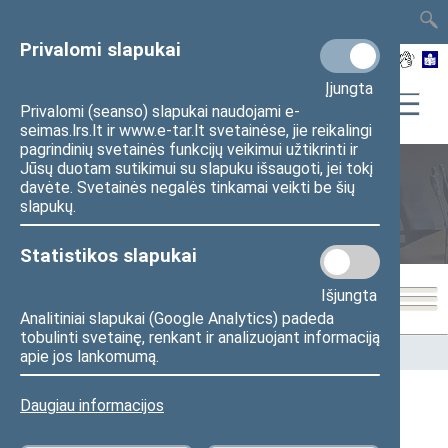
TAIS
TAR
LT
I
EN
Privalomi slapukai
Įjungta
Privalomi (seanso) slapukai naudojami e-
seimas.lrs.lt ir www.e-tar.lt svetainėse, jie reikalingi
pagrindinių svetainės funkcijų veikimui užtikrinti ir
Jūsų duotam sutikimui su slapuku išsaugoti, jei tokį
davėte. Svetainės negalės tinkamai veikti be šių
Seimo nariai
slapukų.
Statistikos slapukai
Išjungta
Analitiniai slapukai (Google Analytics) padeda
tobulinti svetainę, renkant ir analizuojant informaciją
Pradžia
>
Seimo nariai
apie jos lankomumą.
Daugiau informacijos
Visi
A
Ą
B
Č
D
F
G
J
K
L
M
N
O
P
R
S
Š
T
U
V
Z
Ž