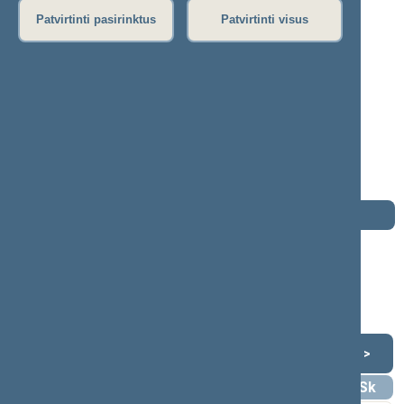
Patvirtinti pasirinktus
Patvirtinti visus
Ona Babonienė
2000–2004 m. kadencija
Seimo narė nuo 2000-10-19
iki 2004-11-14
Iškėlė: A.Brazausko socialdemokratinė
koalicija
Išrinkta: Pagal sąrašą
Darbotvarkė
2004 m. lapkričio 14 d.
Šią dieną darbotvarkės nėra
Lapkritis 2004
<
>
Pr
An
Tr
Kt
Pn
Št
Sk