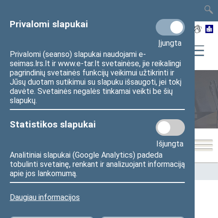
TAIS
TAR
LT
I
EN
Privalomi slapukai
Įjungta
Privalomi (seanso) slapukai naudojami e-
seimas.lrs.lt ir www.e-tar.lt svetainėse, jie reikalingi
pagrindinių svetainės funkcijų veikimui užtikrinti ir
Jūsų duotam sutikimui su slapuku išsaugoti, jei tokį
davėte. Svetainės negalės tinkamai veikti be šių
Seimo nariai
slapukų.
Statistikos slapukai
Išjungta
Analitiniai slapukai (Google Analytics) padeda
tobulinti svetainę, renkant ir analizuojant informaciją
Pradžia
>
Seimo nariai
apie jos lankomumą.
Daugiau informacijos
Visi
A
B
Č
D
E
F
G
I
J
K
L
M
N
O
P
R
S
Š
T
U
V
Z
Ž