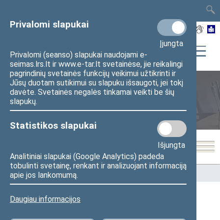
TAIS
TAR
LT
I
EN
Privalomi slapukai
Įjungta
Privalomi (seanso) slapukai naudojami e-
seimas.lrs.lt ir www.e-tar.lt svetainėse, jie reikalingi
pagrindinių svetainės funkcijų veikimui užtikrinti ir
Jūsų duotam sutikimui su slapuku išsaugoti, jei tokį
davėte. Svetainės negalės tinkamai veikti be šių
Seimo nariai
slapukų.
Statistikos slapukai
Išjungta
Analitiniai slapukai (Google Analytics) padeda
tobulinti svetainę, renkant ir analizuojant informaciją
Pradžia
>
Seimo nariai
apie jos lankomumą.
Daugiau informacijos
Visi
A
B
Č
D
E
F
G
I
J
K
L
M
N
O
P
R
S
Š
T
U
V
Z
Ž