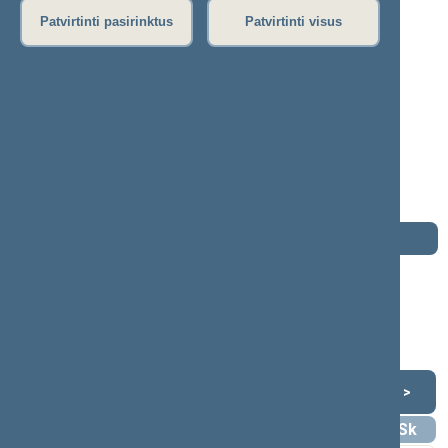
Patvirtinti pasirinktus
Patvirtinti visus
Ona Babonienė
2000–2004 m. kadencija
Seimo narė nuo 2000-10-19
iki 2004-11-14
Iškėlė: A.Brazausko socialdemokratinė
koalicija
Išrinkta: Pagal sąrašą
Darbotvarkė
2004 m. lapkričio 14 d.
Šią dieną darbotvarkės nėra
Lapkritis 2004
<
>
Pr
An
Tr
Kt
Pn
Št
Sk