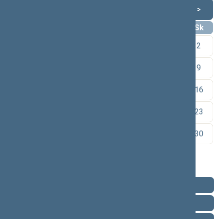
Rugpjūtis 2026
<
>
Pr
An
Tr
Kt
Pn
Št
Sk
1
2
3
4
5
6
7
8
9
10
11
12
13
14
15
16
17
18
19
20
21
22
23
24
25
26
27
28
29
30
31
Pareigos
Veikla