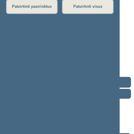
Patvirtinti pasirinktus
Patvirtinti visus
Raimondas Šukys
2024–2028 m. kadencija
Seimo narys nuo 2024-11-14
Iškėlė: Politinė partija „Nemuno Aušra“
Išrinktas: Pagal sąrašą
„Nemuno
Buvo išrinktas į 2008—2012 m. Seimą
aušros“
Buvo išrinktas į 2004—2008 m. Seimą
frakcija
Buvo išrinktas į 2000—2004 m. Seimą
Kontaktai
Darbotvarkė
2026 m. rugpjūčio 8 d.
Šią dieną darbotvarkės nėra