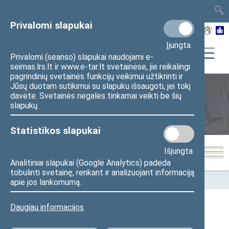
TAIS
TAR
LT
I
EN
Privalomi slapukai
Įjungta
Privalomi (seanso) slapukai naudojami e-
seimas.lrs.lt ir www.e-tar.lt svetainėse, jie reikalingi
pagrindinių svetainės funkcijų veikimui užtikrinti ir
Jūsų duotam sutikimui su slapuku išsaugoti, jei tokį
davėte. Svetainės negalės tinkamai veikti be šių
Seimo nariai
slapukų.
Statistikos slapukai
Išjungta
Analitiniai slapukai (Google Analytics) padeda
tobulinti svetainę, renkant ir analizuojant informaciją
Pradžia
>
Seimo nariai
apie jos lankomumą.
Daugiau informacijos
Visi
A
B
Č
D
E
F
G
I
J
K
L
M
N
O
P
R
S
Š
T
U
V
Z
Ž