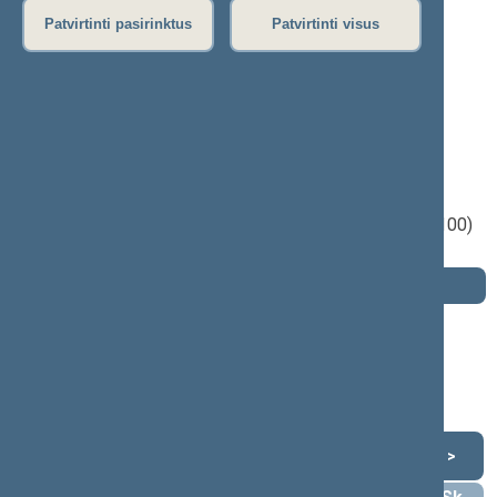
Patvirtinti pasirinktus
Patvirtinti visus
Dobilas Jonas Kirvelis
2000–2004 m. kadencija
Seimo narys nuo 2004-07-03
iki 2004-11-14
Iškėlė: A.Brazausko socialdemokratinė
koalicija
Išrinktas: Vyriausioji rinkimų komisija (Nr. 100)
apygardoje
Darbotvarkė
2004 m. lapkričio 14 d.
Šią dieną darbotvarkės nėra
Lapkritis 2004
<
>