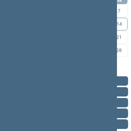
Pr
An
Tr
Kt
Pn
Št
Sk
1
2
3
4
5
6
7
8
9
10
11
12
13
14
15
16
17
18
19
20
21
22
23
24
25
26
27
28
29
30
Pareigos
Veikla
Pranešimai žiniasklaidai
Biografija
Vieta posėdžių salėje