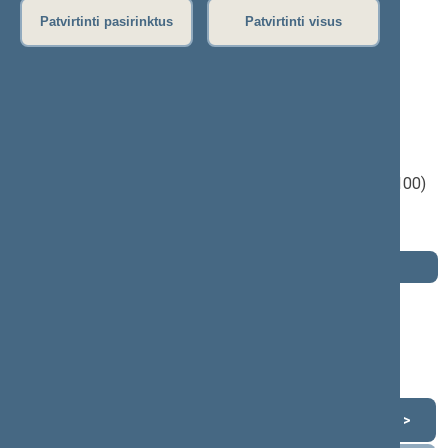
Patvirtinti pasirinktus
Patvirtinti visus
Jonas Čekuolis
2004–2008 m. kadencija
Seimo narys nuo 2004-11-16
iki 2008-11-17
Iškėlė: Liberalų ir centro sąjunga
Išrinktas: Vyriausioji rinkimų komisija (Nr. 100)
apygardoje
Buvo išrinktas į 2000—2004 m. Seimą
Darbotvarkė
2008 m. lapkričio 16 d.
Šią dieną darbotvarkės nėra
Lapkritis 2008
<
>