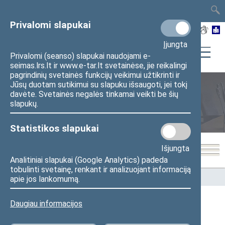
TAIS
TAR
LT
I
EN
Privalomi slapukai
Įjungta
Privalomi (seanso) slapukai naudojami e-
seimas.lrs.lt ir www.e-tar.lt svetainėse, jie reikalingi
pagrindinių svetainės funkcijų veikimui užtikrinti ir
Jūsų duotam sutikimui su slapuku išsaugoti, jei tokį
davėte. Svetainės negalės tinkamai veikti be šių
Seimo nariai
slapukų.
Statistikos slapukai
Išjungta
Analitiniai slapukai (Google Analytics) padeda
tobulinti svetainę, renkant ir analizuojant informaciją
Pradžia
>
Seimo nariai
apie jos lankomumą.
Daugiau informacijos
Visi
A
B
Č
D
E
G
I
J
K
L
M
N
O
P
R
S
Š
T
U
V
Z
Ž