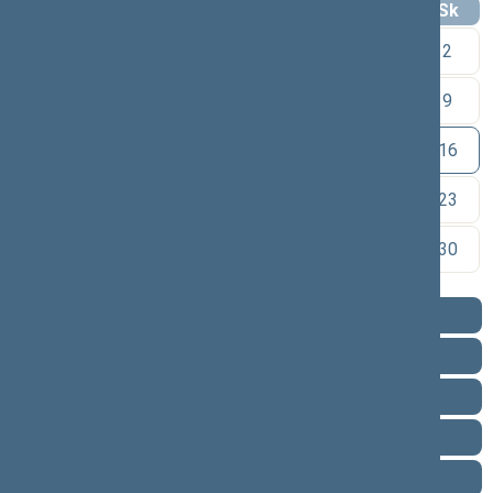
Pr
An
Tr
Kt
Pn
Št
Sk
1
2
3
4
5
6
7
8
9
10
11
12
13
14
15
16
17
18
19
20
21
22
23
24
25
26
27
28
29
30
Pareigos
Veikla
Pranešimai žiniasklaidai
Biografija
Vieta posėdžių salėje