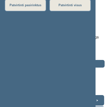
Patvirtinti pasirinktus
Patvirtinti visus
Viktoras Rinkevičius
2016–2020 m. kadencija
Seimo narys nuo 2016-11-14
iki 2020-11-13
Iškėlė: Lietuvos valstiečių ir žaliųjų sąjunga
Išrinktas: Pagal sąrašą
Buvo išrinktas į 2004—2008 m. Seimą
Buvo išrinktas į 2000—2004 m. Seimą
Darbotvarkė
2020 m. lapkričio 13 d.
Šią dieną darbotvarkės nėra
Lapkritis 2020
<
>