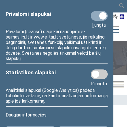
TAIS
TAR
LT
I
EN
Privalomi slapukai
Įjungta
Privalomi (seanso) slapukai naudojami e-
seimas.lrs.lt ir www.e-tar.lt svetainėse, jie reikalingi
pagrindinių svetainės funkcijų veikimui užtikrinti ir
Jūsų duotam sutikimui su slapuku išsaugoti, jei tokį
davėte. Svetainės negalės tinkamai veikti be šių
Seimo nariai
slapukų.
Statistikos slapukai
Išjungta
Analitiniai slapukai (Google Analytics) padeda
tobulinti svetainę, renkant ir analizuojant informaciją
Pradžia
>
Seimo nariai
apie jos lankomumą.
Daugiau informacijos
Visi
A
Ą
B
Č
D
G
H
I
J
K
L
M
N
O
P
R
S
Š
T
U
V
Z
Ž