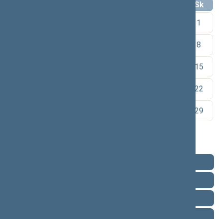
Pr
An
Tr
Kt
Pn
Št
Sk
1
2
3
4
5
6
7
8
9
10
11
12
13
14
15
16
17
18
19
20
21
22
23
24
25
26
27
28
29
30
Pareigos
Veikla
Pranešimai žiniasklaidai
Ataskaitos