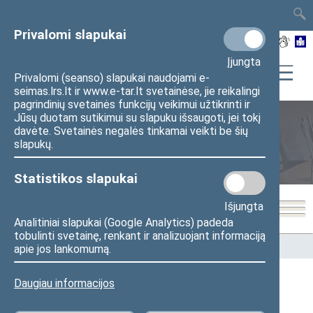
TAIS
TAR
LT
I
EN
Privalomi slapukai
Įjungta
Privalomi (seanso) slapukai naudojami e-
seimas.lrs.lt ir www.e-tar.lt svetainėse, jie reikalingi
pagrindinių svetainės funkcijų veikimui užtikrinti ir
Jūsų duotam sutikimui su slapuku išsaugoti, jei tokį
davėte. Svetainės negalės tinkamai veikti be šių
Seimo nariai
slapukų.
Statistikos slapukai
Išjungta
Analitiniai slapukai (Google Analytics) padeda
tobulinti svetainę, renkant ir analizuojant informaciją
Pradžia
>
Seimo nariai
apie jos lankomumą.
Daugiau informacijos
Visi
A
B
Č
D
E
F
G
I
J
K
L
M
N
O
P
R
S
Š
T
U
V
Z
Ž