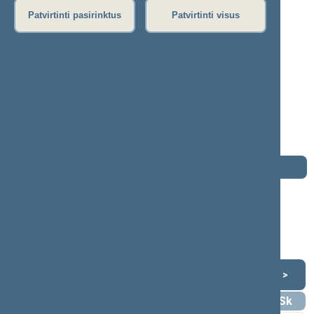
Patvirtinti pasirinktus
Patvirtinti visus
Alfonsas Macaitis
2000–2004 m. kadencija
Seimo narys nuo 2000-10-19
iki 2004-11-14
Iškėlė: A.Brazausko socialdemokratinė
koalicija
Išrinktas: Pagal sąrašą
Darbotvarkė
2004 m. lapkričio 14 d.
Šią dieną darbotvarkės nėra
Lapkritis 2004
<
>
Pr
An
Tr
Kt
Pn
Št
Sk