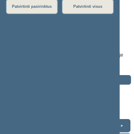
Patvirtinti pasirinktus
Patvirtinti visus
Algis Rimas
2008–2012 m. kadencija
Seimo narys nuo 2008-11-17
iki 2010-08-09
Iškėlė: Lietuvos socialdemokratų partija
Išrinktas: Marijampolės (Nr. 29) apygardoje
Buvo išrinktas į 2004—2008 m. Seimą
Buvo išrinktas į 2000—2004 m. Seimą
Darbotvarkė
2012 m. lapkričio 16 d.
Šią dieną darbotvarkės nėra
Lapkritis 2012
<
>