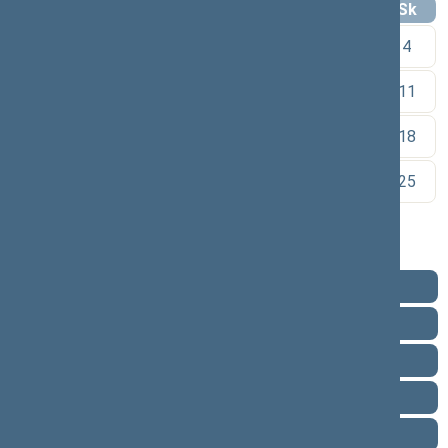
Pr
An
Tr
Kt
Pn
Št
Sk
1
2
3
4
5
6
7
8
9
10
11
12
13
14
15
16
17
18
19
20
21
22
23
24
25
26
27
28
29
30
Pareigos
Veikla
Pranešimai žiniasklaidai
Biografija
Vieta posėdžių salėje