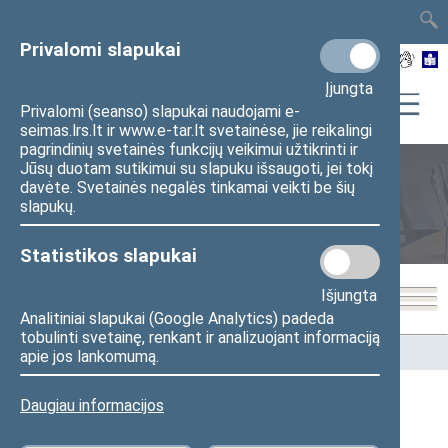
TAIS
TAR
LT
I
EN
Privalomi slapukai
Įjungta
Privalomi (seanso) slapukai naudojami e-
seimas.lrs.lt ir www.e-tar.lt svetainėse, jie reikalingi
pagrindinių svetainės funkcijų veikimui užtikrinti ir
Jūsų duotam sutikimui su slapuku išsaugoti, jei tokį
davėte. Svetainės negalės tinkamai veikti be šių
Seimo nariai
slapukų.
Statistikos slapukai
Išjungta
Analitiniai slapukai (Google Analytics) padeda
tobulinti svetainę, renkant ir analizuojant informaciją
Pradžia
>
Seimo nariai
apie jos lankomumą.
Daugiau informacijos
Visi
A
B
Č
D
E
G
J
K
L
M
N
O
P
R
S
Š
T
U
V
Z
Ž