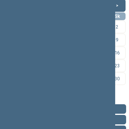
Rugpjūtis 2026
<
>
Pr
An
Tr
Kt
Pn
Št
Sk
1
2
3
4
5
6
7
8
9
10
11
12
13
14
15
16
17
18
19
20
21
22
23
24
25
26
27
28
29
30
31
Pareigos
Veikla