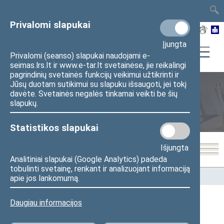
TAIS
TAR
LT
I
EN
Privalomi slapukai
Įjungta
Privalomi (seanso) slapukai naudojami e-
seimas.lrs.lt ir www.e-tar.lt svetainėse, jie reikalingi
pagrindinių svetainės funkcijų veikimui užtikrinti ir
Jūsų duotam sutikimui su slapuku išsaugoti, jei tokį
davėte. Svetainės negalės tinkamai veikti be šių
Seimo nariai
slapukų.
Statistikos slapukai
Išjungta
Analitiniai slapukai (Google Analytics) padeda
tobulinti svetainę, renkant ir analizuojant informaciją
Pradžia
>
Seimo nariai
apie jos lankomumą.
Daugiau informacijos
Visi
A
Ą
B
Č
D
F
G
J
K
L
M
N
O
P
R
S
Š
T
U
V
Z
Ž