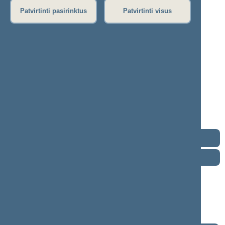
Patvirtinti pasirinktus
Patvirtinti visus
Saulius Bucevičius
2024–2028 m. kadencija
Seimo narys nuo 2024-11-14
Iškėlė: Politinė partija „Nemuno Aušra“
Išrinktas: Pagal sąrašą
„Nemuno
Buvo išrinktas į 2012—2016 m. Seimą
aušros“
Buvo išrinktas į 2008—2012 m. Seimą
frakcija
Buvo išrinktas į 2004—2008 m. Seimą
Kontaktai
Darbotvarkė
2026 m. rugpjūčio 6 d.
Šią dieną darbotvarkės nėra