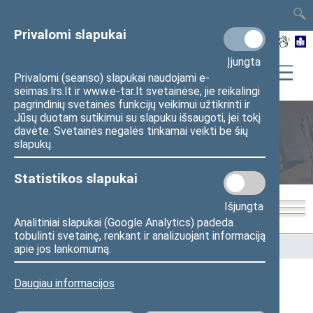
TAIS
TAR
LT
I
EN
Privalomi slapukai
Įjungta
Privalomi (seanso) slapukai naudojami e-
seimas.lrs.lt ir www.e-tar.lt svetainėse, jie reikalingi
pagrindinių svetainės funkcijų veikimui užtikrinti ir
Jūsų duotam sutikimui su slapuku išsaugoti, jei tokį
davėte. Svetainės negalės tinkamai veikti be šių
Seimo nariai
slapukų.
Statistikos slapukai
Išjungta
Analitiniai slapukai (Google Analytics) padeda
tobulinti svetainę, renkant ir analizuojant informaciją
Pradžia
>
Seimo nariai
apie jos lankomumą.
Daugiau informacijos
Visi
A
B
Č
D
F
G
J
K
L
M
N
O
P
R
S
Š
T
U
V
Z
Ž