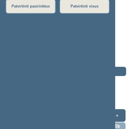
Patvirtinti pasirinktus
Patvirtinti visus
Kęstas Komskis
2012–2016 m. kadencija
Seimo narys nuo 2012-11-16
iki 2016-11-14
Iškėlė: Partija "Tvarka ir teisingumas"
Išrinktas: Pagal sąrašą
Buvo išrinktas į 2008—2012 m. Seimą
Darbotvarkė
2016 m. lapkričio 14 d.
Šią dieną darbotvarkės nėra
Lapkritis 2016
<
>
Pr
An
Tr
Kt
Pn
Št
Sk