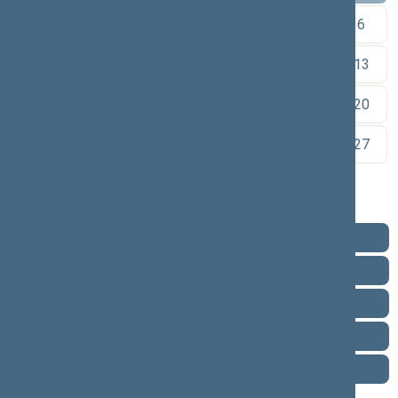
1
2
3
4
5
6
7
8
9
10
11
12
13
14
15
16
17
18
19
20
21
22
23
24
25
26
27
28
29
30
Pareigos
Veikla
Pranešimai žiniasklaidai
Biografija
Vieta posėdžių salėje