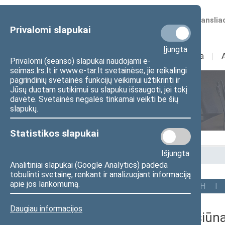
Numatomos transliac
Privalomi slapukai
Įjungta
Sudėtis
I
Veikla
I
Privalomi (seanso) slapukai naudojami e-
seimas.lrs.lt ir www.e-tar.lt svetainėse, jie reikalingi
pagrindinių svetainės funkcijų veikimui užtikrinti ir
Jūsų duotam sutikimui su slapuku išsaugoti, jei tokį
Seimo nariai
davėte. Svetainės negalės tinkamai veikti be šių
slapukų.
Statistikos slapukai
Išjungta
Pradžia
>
Seimo nariai
Analitiniai slapukai (Google Analytics) padeda
tobulinti svetainę, renkant ir analizuojant informaciją
apie jos lankomumą.
Visi
A
B
C
Č
D
E
G
H
I
Daugiau informacijos
Vida Stasiūna