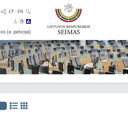
LT
I
EN
os (e. peticija)