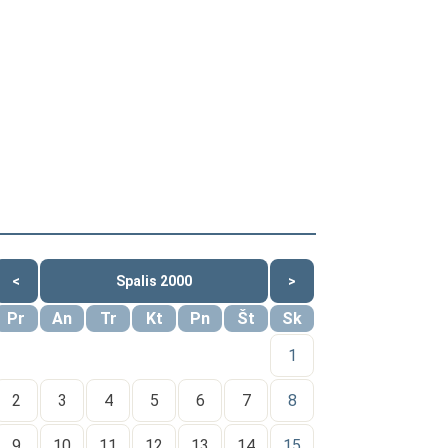
<
Spalis 2000
>
Pr
An
Tr
Kt
Pn
Št
Sk
1
2
3
4
5
6
7
8
9
10
11
12
13
14
15