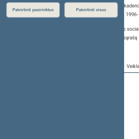
1996–2000 m. kadenc
Patvirtinti pasirinktus
Patvirtinti visus
Seimo narė nuo 1996
iki 2000-04-08
Iškėlė: Lietuvos socia
Išrinkta: Pagal sąrašą
Darbotvarkė
|
Pareigos
|
Veikl
2000 m. spalio 18 d.
Šią dieną darbotvarkės nėra