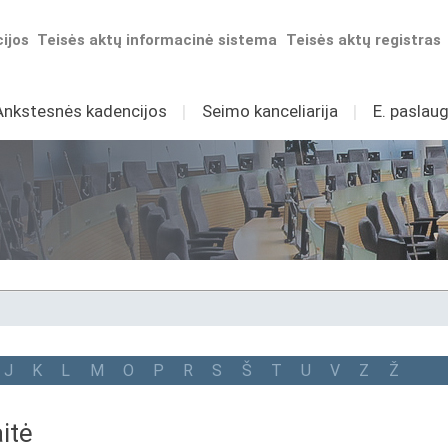
ijos
Teisės aktų informacinė sistema
Teisės aktų registras
Ankstesnės kadencijos
I
Seimo kanceliarija
I
E. paslaug
J
K
L
M
O
P
R
S
Š
T
U
V
Z
Ž
itė