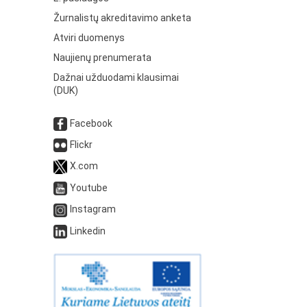
Žurnalistų akreditavimo anketa
Atviri duomenys
Naujienų prenumerata
Dažnai užduodami klausimai
(DUK)
Facebook
Flickr
X.com
Youtube
Instagram
Linkedin