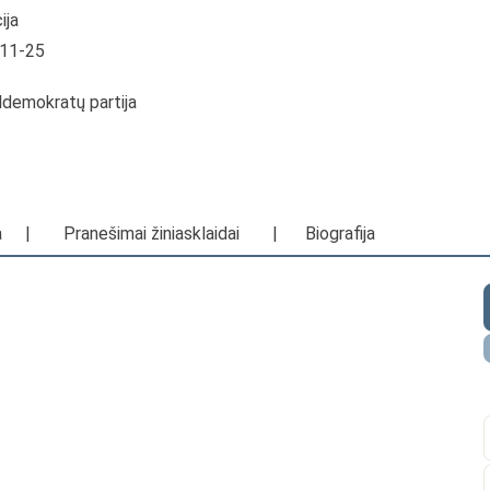
ija
-11-25
ldemokratų partija
a
|
Pranešimai žiniasklaidai
|
Biografija