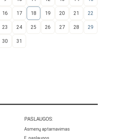
16
17
18
19
20
21
22
23
24
25
26
27
28
29
30
31
PASLAUGOS:
Asmenų aptarnavimas
E. paslaugos