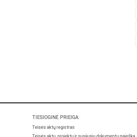
TIESIOGINĖ PRIEIGA:
Teisės aktų registras
Teisės aktų, projektų ir susijusių dokumentų paieška