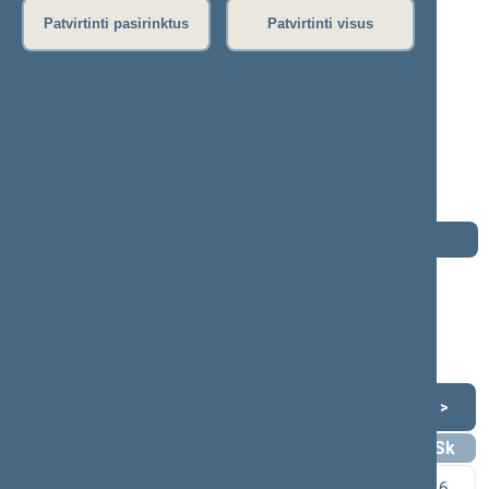
Patvirtinti pasirinktus
Patvirtinti visus
Domas Petrulis
2012–2016 m. kadencija
Seimo narys nuo 2012-11-16
iki 2016-11-14
Iškėlė: Lietuvos socialdemokratų partija
Išrinktas: Aukštaitijos (Nr. 28) apygardoje
Darbotvarkė
2016 m. lapkričio 14 d.
Šią dieną darbotvarkės nėra
Lapkritis 2016
<
>
Pr
An
Tr
Kt
Pn
Št
Sk
1
2
3
4
5
6