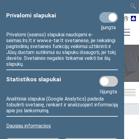
TAIS
TAR
LT
I
EN
Privalomi slapukai
Įjungta
Privalomi (seanso) slapukai naudojami e-
seimas.lrs.lt ir www.e-tar.lt svetainėse, jie reikalingi
pagrindinių svetainės funkcijų veikimui užtikrinti ir
Jūsų duotam sutikimui su slapuku išsaugoti, jei tokį
davėte. Svetainės negalės tinkamai veikti be šių
Seimo nariai
slapukų.
Statistikos slapukai
Išjungta
Analitiniai slapukai (Google Analytics) padeda
tobulinti svetainę, renkant ir analizuojant informaciją
Pradžia
>
Seimo nariai
apie jos lankomumą.
Daugiau informacijos
Visi
A
B
Č
D
F
G
J
K
L
M
N
O
P
R
S
Š
T
U
V
Z
Ž