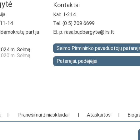
gytė
Kontaktai
ija
Kab. I-214
-11-14
Tel. (0 5) 209 6699
ldemokratų partija
El. p.
rasa.budbergyte@lrs.lt
Seimo Pirmininko pavaduotojų patarėja
—2024 m. Seimą
—2020 m. Seimą
Patarėjai, padėjėjai
a
|
Pranešimai žiniasklaidai
|
Ataskaitos
|
Biogra