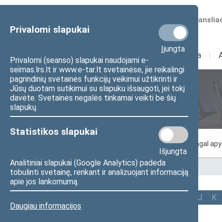
Numatomos transliac
Privalomi slapukai
Įjungta
Sudėtis
I
Veikla
I
Privalomi (seanso) slapukai naudojami e-
seimas.lrs.lt ir www.e-tar.lt svetainėse, jie reikalingi
pagrindinių svetainės funkcijų veikimui užtikrinti ir
Jūsų duotam sutikimui su slapuku išsaugoti, jei tokį
Seimo nariai
davėte. Svetainės negalės tinkamai veikti be šių
slapukų.
Statistikos slapukai
Pagal abėcėlę
Pagal frakcijas
Pagal ap
Išjungta
Analitiniai slapukai (Google Analytics) padeda
Pradžia
>
Seimo nariai
tobulinti svetainę, renkant ir analizuojant informaciją
apie jos lankomumą.
Visi
A
Ą
B
Č
D
F
G
J
K
Daugiau informacijos