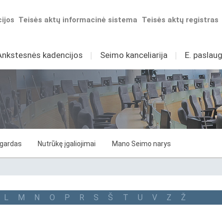
ijos
Teisės aktų informacinė sistema
Teisės aktų registras
Ankstesnės kadencijos
I
Seimo kanceliarija
I
E. paslaug
ygardas
Nutrūkę įgaliojimai
Mano Seimo narys
L
M
N
O
P
R
S
Š
T
U
V
Z
Ž