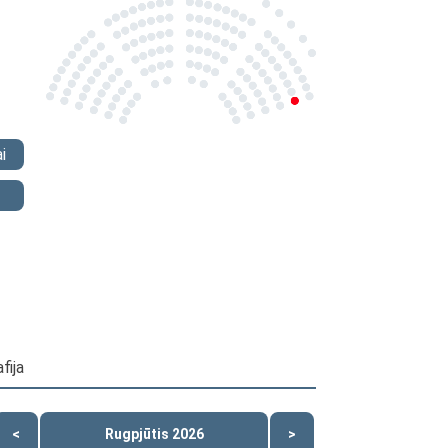
i
fija
<
Rugpjūtis 2026
>