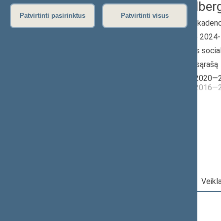
Rasa Budber
Patvirtinti pasirinktus
Patvirtinti visus
2024–2028 m. kadenc
Seimo narė nuo 2024
Iškėlė: Lietuvos socia
Išrinkta: Pagal sąrašą
Buvo išrinkta į 2020
Buvo išrinkta į 2016
Lietuvos
socialdemokratų
partijos frakcija
Darbotvarkė
|
Pareigos
|
Veikl
2026 m. rugpjūčio 8 d.