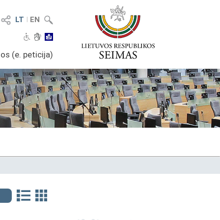
LT
I
EN
os (e. peticija)