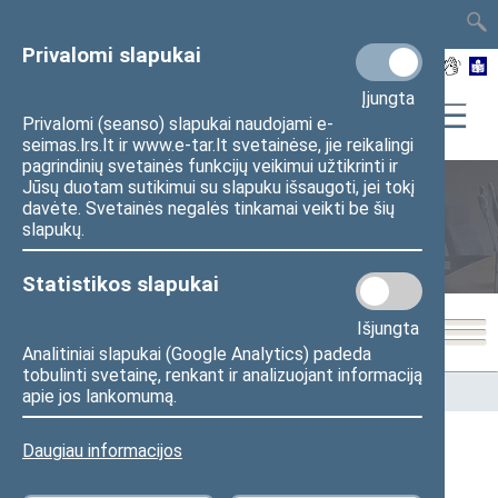
TAIS
TAR
LT
I
EN
Privalomi slapukai
Įjungta
Privalomi (seanso) slapukai naudojami e-
seimas.lrs.lt ir www.e-tar.lt svetainėse, jie reikalingi
pagrindinių svetainės funkcijų veikimui užtikrinti ir
Jūsų duotam sutikimui su slapuku išsaugoti, jei tokį
davėte. Svetainės negalės tinkamai veikti be šių
Seimo nariai
slapukų.
Statistikos slapukai
Išjungta
Analitiniai slapukai (Google Analytics) padeda
tobulinti svetainę, renkant ir analizuojant informaciją
Pradžia
>
Seimo nariai
apie jos lankomumą.
Daugiau informacijos
Visi
A
Ą
B
Č
D
F
G
J
K
L
M
N
O
P
R
S
Š
T
U
V
Z
Ž