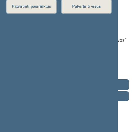
Patvirtinti pasirinktus
Patvirtinti visus
Rūta Miliūtė
2024–2028 m. kadencija
Seimo narė nuo 2024-11-19
Iškėlė: Demokratų sąjunga „Vardan Lietuvos“
Išrinkta: Pagal sąrašą
Demokratų
Buvo išrinkta į 2020—2024 m. Seimą
frakcija
Buvo išrinkta į 2016—2020 m. Seimą
„Vardan
Lietuvos“
Kontaktai
Darbotvarkė
2026 m. rugpjūčio 9 d.
Šią dieną darbotvarkės nėra