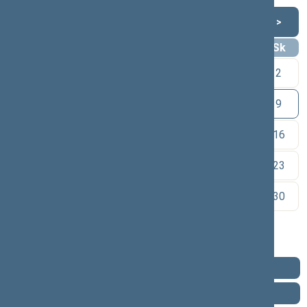
Rugpjūtis 2026
<
>
Pr
An
Tr
Kt
Pn
Št
Sk
1
2
3
4
5
6
7
8
9
10
11
12
13
14
15
16
17
18
19
20
21
22
23
24
25
26
27
28
29
30
31
Pareigos
Veikla