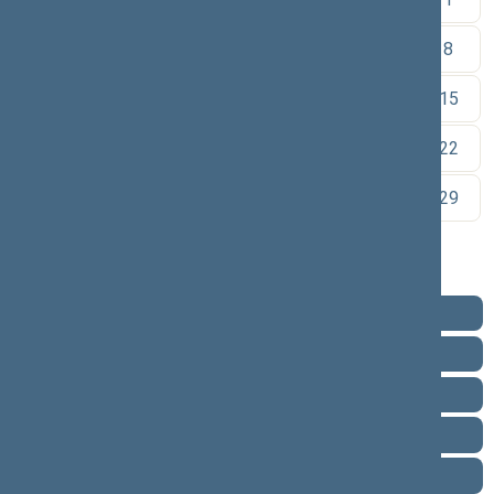
2
3
4
5
6
7
8
9
10
11
12
13
14
15
16
17
18
19
20
21
22
23
24
25
26
27
28
29
30
Pareigos
Veikla
Pranešimai žiniasklaidai
Ataskaitos
Biografija