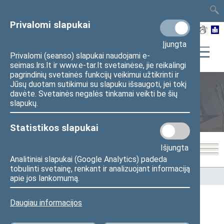
TAIS
TAR
LT
I
EN
Privalomi slapukai
Įjungta
Privalomi (seanso) slapukai naudojami e-
seimas.lrs.lt ir www.e-tar.lt svetainėse, jie reikalingi
pagrindinių svetainės funkcijų veikimui užtikrinti ir
Jūsų duotam sutikimui su slapuku išsaugoti, jei tokį
davėte. Svetainės negalės tinkamai veikti be šių
Seimo nariai
slapukų.
Statistikos slapukai
Išjungta
Analitiniai slapukai (Google Analytics) padeda
tobulinti svetainę, renkant ir analizuojant informaciją
Pradžia
>
Seimo nariai
apie jos lankomumą.
Daugiau informacijos
Visi
A
Ą
B
Č
D
G
H
I
J
K
L
M
N
O
P
R
S
Š
T
U
V
Z
Ž