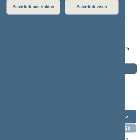
Patvirtinti pasirinktus
Patvirtinti visus
Alfredas Stasys Nausėda
2016–2020 m. kadencija
Seimo narys nuo 2016-11-14
iki 2020-11-13
Iškėlė: Lietuvos valstiečių ir žaliųjų sąjunga
Išrinktas: Šilutės (Nr. 32) apygardoje
Darbotvarkė
2020 m. lapkričio 13 d.
Šią dieną darbotvarkės nėra
Lapkritis 2020
<
>
Pr
An
Tr
Kt
Pn
Št
Sk
1