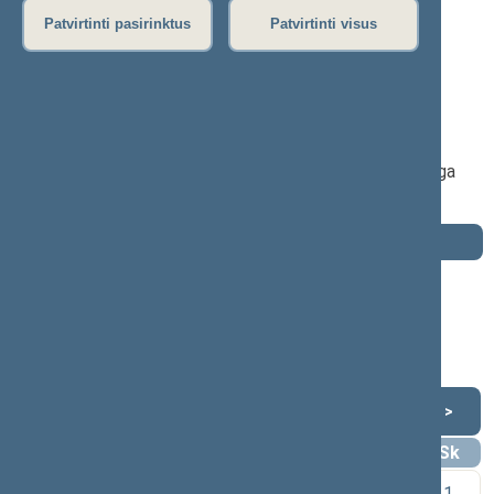
Patvirtinti pasirinktus
Patvirtinti visus
Vida Ačienė
2016–2020 m. kadencija
Seimo narė nuo 2016-11-14
iki 2020-11-13
Iškėlė: Lietuvos valstiečių ir žaliųjų sąjunga
Išrinkta: Pagal sąrašą
Darbotvarkė
2020 m. lapkričio 13 d.
Šią dieną darbotvarkės nėra
Lapkritis 2020
<
>
Pr
An
Tr
Kt
Pn
Št
Sk
1