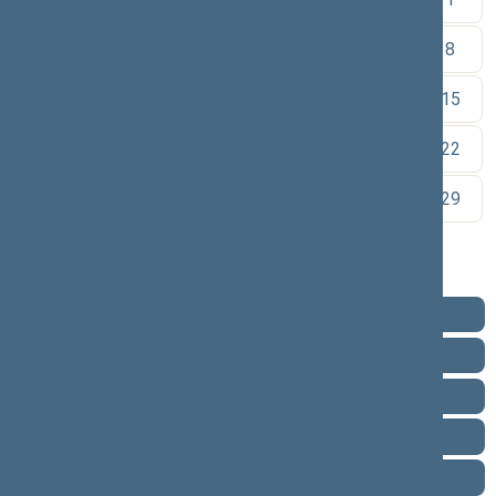
2
3
4
5
6
7
8
9
10
11
12
13
14
15
16
17
18
19
20
21
22
23
24
25
26
27
28
29
30
Pareigos
Veikla
Pranešimai žiniasklaidai
Ataskaitos
Biografija