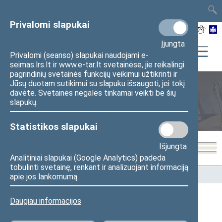
TAIS
TAR
LT
I
EN
Privalomi slapukai
Įjungta
Privalomi (seanso) slapukai naudojami e-
seimas.lrs.lt ir www.e-tar.lt svetainėse, jie reikalingi
pagrindinių svetainės funkcijų veikimui užtikrinti ir
Jūsų duotam sutikimui su slapuku išsaugoti, jei tokį
davėte. Svetainės negalės tinkamai veikti be šių
Seimo nariai
slapukų.
Statistikos slapukai
Išjungta
Analitiniai slapukai (Google Analytics) padeda
tobulinti svetainę, renkant ir analizuojant informaciją
Pradžia
>
Seimo nariai
apie jos lankomumą.
Daugiau informacijos
Visi
A
Ą
B
Č
D
G
H
I
J
K
L
M
N
O
P
R
S
Š
T
U
V
Z
Ž