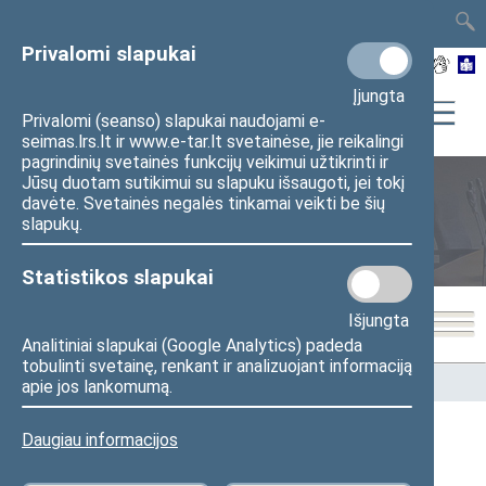
TAIS
TAR
LT
I
EN
Privalomi slapukai
Įjungta
Privalomi (seanso) slapukai naudojami e-
seimas.lrs.lt ir www.e-tar.lt svetainėse, jie reikalingi
pagrindinių svetainės funkcijų veikimui užtikrinti ir
Jūsų duotam sutikimui su slapuku išsaugoti, jei tokį
davėte. Svetainės negalės tinkamai veikti be šių
Seimo nariai
slapukų.
Statistikos slapukai
Išjungta
Analitiniai slapukai (Google Analytics) padeda
tobulinti svetainę, renkant ir analizuojant informaciją
Pradžia
>
Seimo nariai
apie jos lankomumą.
Daugiau informacijos
Visi
A
Ą
B
Č
D
G
H
I
J
K
L
M
N
O
P
R
S
Š
T
U
V
Z
Ž