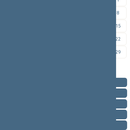
2
3
4
5
6
7
8
9
10
11
12
13
14
15
16
17
18
19
20
21
22
23
24
25
26
27
28
29
30
Pareigos
Veikla
Pranešimai žiniasklaidai
Ataskaitos
Biografija