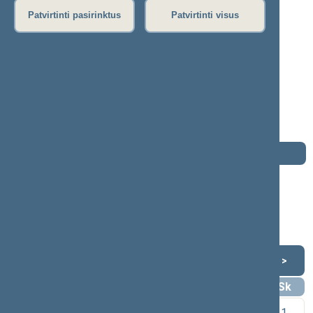
Patvirtinti pasirinktus
Patvirtinti visus
Darius Kaminskas
2016–2020 m. kadencija
Seimo narys nuo 2016-11-14
iki 2020-11-13
Iškėlė: Išsikėlė pats
Išrinktas: Kėdainių (Nr. 43) apygardoje
Darbotvarkė
2020 m. lapkričio 13 d.
Šią dieną darbotvarkės nėra
Lapkritis 2020
<
>
Pr
An
Tr
Kt
Pn
Št
Sk
1