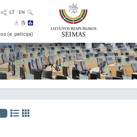
LT
I
EN
os (e. peticija)