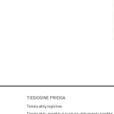
TIESIOGINĖ PRIEIGA:
Teisės aktų registras
Teisės aktų, projektų ir susijusių dokumentų paieška