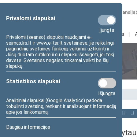
Numatomos transliac
Privalomi slapukai
Įjungta
Sudėtis
I
Veikla
I
Privalomi (seanso) slapukai naudojami e-
seimas.lrs.lt ir www.e-tar.lt svetainėse, jie reikalingi
pagrindinių svetainės funkcijų veikimui užtikrinti ir
Jūsų duotam sutikimui su slapuku išsaugoti, jei tokį
Seimo nariai
davėte. Svetainės negalės tinkamai veikti be šių
slapukų.
Statistikos slapukai
Išjungta
Pradžia
>
Seimo nariai
Analitiniai slapukai (Google Analytics) padeda
tobulinti svetainę, renkant ir analizuojant informaciją
apie jos lankomumą.
Visi
A
Ą
B
Č
D
F
G
H
J
Daugiau informacijos
Tomas Vytau