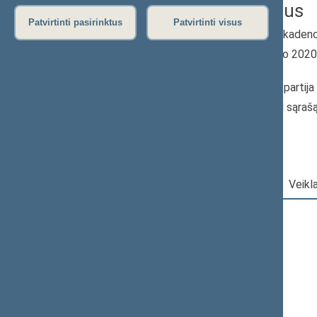
Raskevičius
Patvirtinti pasirinktus
Patvirtinti visus
2020–2024 m. kadenc
Seimo narys nuo 202
iki 2024-11-14
Iškėlė: Laisvės partija
Išrinktas: Pagal sąraš
Darbotvarkė
|
Pareigos
|
Veikl
2024 m. lapkričio 14 d.
Šią dieną darbotvarkės nėra