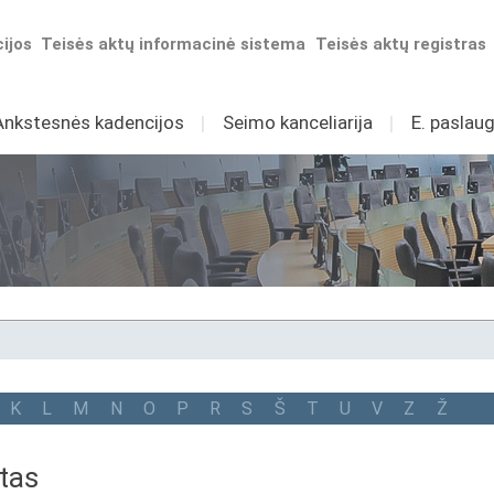
ijos
Teisės aktų informacinė sistema
Teisės aktų registras
Ankstesnės kadencijos
I
Seimo kanceliarija
I
E. paslaug
K
L
M
N
O
P
R
S
Š
T
U
V
Z
Ž
tas