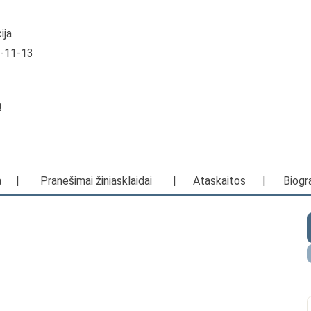
ija
0-11-13
ą
a
|
Pranešimai žiniasklaidai
|
Ataskaitos
|
Biogra