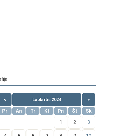
fija
<
Lapkritis 2024
>
Pr
An
Tr
Kt
Pn
Št
Sk
1
2
3
4
5
6
7
8
9
10