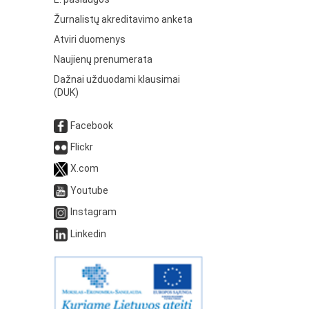
Žurnalistų akreditavimo anketa
Atviri duomenys
Naujienų prenumerata
Dažnai užduodami klausimai
(DUK)
Facebook
Flickr
X.com
Youtube
Instagram
Linkedin