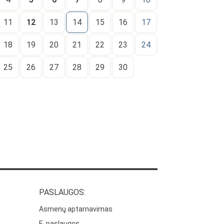
11
12
13
14
15
16
17
18
19
20
21
22
23
24
25
26
27
28
29
30
PASLAUGOS:
Asmenų aptarnavimas
E. paslaugos