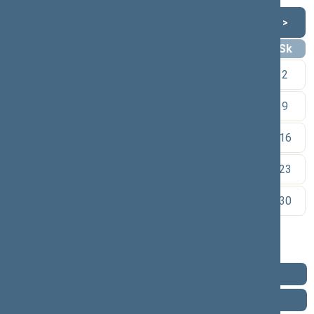
Rugpjūtis 2026
<
>
Pr
An
Tr
Kt
Pn
Št
Sk
1
2
3
4
5
6
7
8
9
10
11
12
13
14
15
16
17
18
19
20
21
22
23
24
25
26
27
28
29
30
31
Pareigos
Veikla