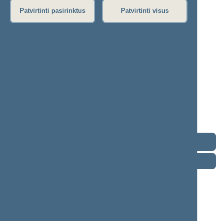
Patvirtinti pasirinktus
Patvirtinti visus
Dainius Varnas
2024–2028 m. kadencija
Seimo narys nuo 2024-11-14
Iškėlė: Politinė partija „Nemuno Aušra“
Išrinktas: Pagal sąrašą
Demokratų
frakcija
„Vardan
Lietuvos“
Kontaktai
Darbotvarkė
2026 m. rugpjūčio 10 d.
Šią dieną darbotvarkės nėra