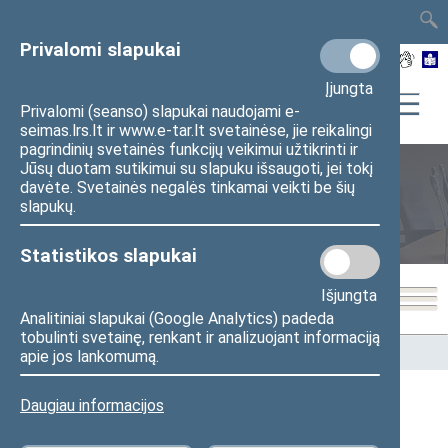
TAIS
TAR
LT
I
EN
Privalomi slapukai
Įjungta
Privalomi (seanso) slapukai naudojami e-
seimas.lrs.lt ir www.e-tar.lt svetainėse, jie reikalingi
pagrindinių svetainės funkcijų veikimui užtikrinti ir
Jūsų duotam sutikimui su slapuku išsaugoti, jei tokį
davėte. Svetainės negalės tinkamai veikti be šių
Seimo nariai
slapukų.
Statistikos slapukai
Išjungta
Analitiniai slapukai (Google Analytics) padeda
tobulinti svetainę, renkant ir analizuojant informaciją
Pradžia
>
Seimo nariai
apie jos lankomumą.
Daugiau informacijos
Visi
A
Ą
B
Č
D
F
G
J
K
L
M
N
O
P
R
S
Š
T
U
V
Z
Ž