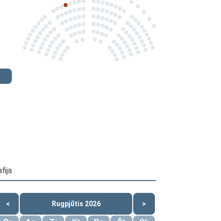
fija
<
Rugpjūtis 2026
>