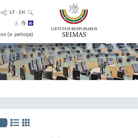
LT
I
EN
os (e. peticija)