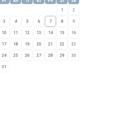
Pr
An
Tr
Kt
Pn
Št
Sk
1
2
3
4
5
6
7
8
9
10
11
12
13
14
15
16
17
18
19
20
21
22
23
24
25
26
27
28
29
30
31