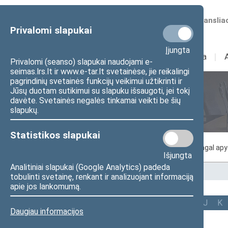
Numatomos transliac
Privalomi slapukai
Įjungta
Sudėtis
I
Veikla
I
Privalomi (seanso) slapukai naudojami e-
seimas.lrs.lt ir www.e-tar.lt svetainėse, jie reikalingi
pagrindinių svetainės funkcijų veikimui užtikrinti ir
Jūsų duotam sutikimui su slapuku išsaugoti, jei tokį
Seimo nariai
davėte. Svetainės negalės tinkamai veikti be šių
slapukų.
Statistikos slapukai
Pagal abėcėlę
Pagal frakcijas
Pagal ap
Išjungta
Analitiniai slapukai (Google Analytics) padeda
Pradžia
>
Seimo nariai
tobulinti svetainę, renkant ir analizuojant informaciją
apie jos lankomumą.
Visi
A
Ą
B
Č
D
F
G
J
K
Daugiau informacijos