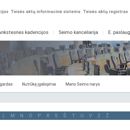
ijos
Teisės aktų informacinė sistema
Teisės aktų registras
Ankstesnės kadencijos
I
Seimo kanceliarija
I
E. paslaug
ygardas
Nutrūkę įgaliojimai
Mano Seimo narys
L
M
N
O
P
R
S
Š
T
U
V
Z
Ž