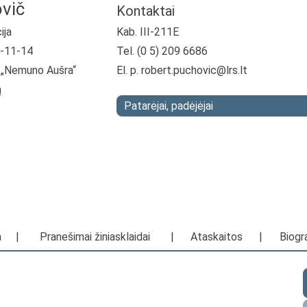
vič
Kontaktai
ija
Kab. III-211E
4-11-14
Tel. (0 5) 209 6686
ja „Nemuno Aušra“
El. p.
robert.puchovic@lrs.lt
ą
Patarėjai, padėjėjai
a
|
Pranešimai žiniasklaidai
|
Ataskaitos
|
Biogra