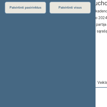
Robert Pucho
Patvirtinti pasirinktus
Patvirtinti visus
2024–2028 m. kadenc
Seimo narys nuo 202
Iškėlė: Politinė parti
Išrinktas: Pagal sąraš
„Nemuno aušros“
frakcija
Darbotvarkė
|
Pareigos
|
Veikl
2026 m. rugpjūčio 7 d.
Šią dieną darbotvarkės nėra