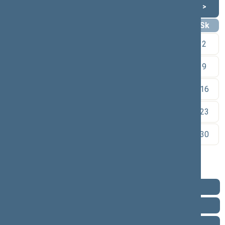
Rugpjūtis 2026
<
>
Pr
An
Tr
Kt
Pn
Št
Sk
1
2
3
4
5
6
7
8
9
10
11
12
13
14
15
16
17
18
19
20
21
22
23
24
25
26
27
28
29
30
31
Pareigos
Veikla
Pranešimai žiniasklaidai