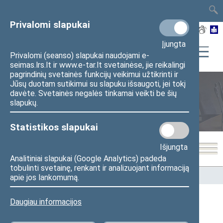
TAIS
TAR
LT
I
EN
Privalomi slapukai
Įjungta
Privalomi (seanso) slapukai naudojami e-
seimas.lrs.lt ir www.e-tar.lt svetainėse, jie reikalingi
pagrindinių svetainės funkcijų veikimui užtikrinti ir
Jūsų duotam sutikimui su slapuku išsaugoti, jei tokį
davėte. Svetainės negalės tinkamai veikti be šių
Seimo nariai
slapukų.
Statistikos slapukai
Išjungta
Analitiniai slapukai (Google Analytics) padeda
tobulinti svetainę, renkant ir analizuojant informaciją
Pradžia
>
Seimo nariai
apie jos lankomumą.
Daugiau informacijos
Visi
A
Ą
B
Č
D
F
G
J
K
L
M
N
O
P
R
S
Š
T
U
V
Z
Ž