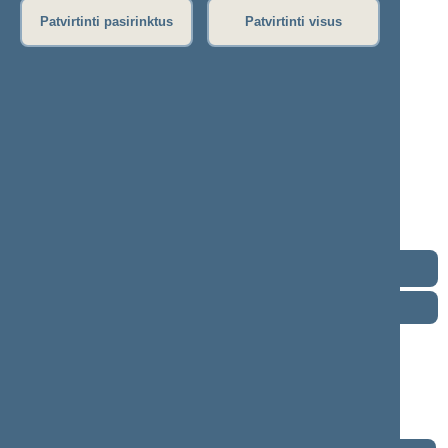
Patvirtinti pasirinktus
Patvirtinti visus
Robert Puchovič
2024–2028 m. kadencija
Seimo narys nuo 2024-11-14
Iškėlė: Politinė partija „Nemuno Aušra“
Išrinktas: Pagal sąrašą
„Nemuno
aušros“
frakcija
Kontaktai
Darbotvarkė
2026 m. rugpjūčio 7 d.
Šią dieną darbotvarkės nėra