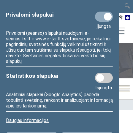
TAIS
TAR
LT
I
EN
Privalomi slapukai
Įjungta
Privalomi (seanso) slapukai naudojami e-
seimas.lrs.lt ir www.e-tar.lt svetainėse, jie reikalingi
pagrindinių svetainės funkcijų veikimui užtikrinti ir
Jūsų duotam sutikimui su slapuku išsaugoti, jei tokį
davėte. Svetainės negalės tinkamai veikti be šių
Seimo nariai
slapukų.
Statistikos slapukai
Išjungta
Analitiniai slapukai (Google Analytics) padeda
tobulinti svetainę, renkant ir analizuojant informaciją
Pradžia
>
Seimo nariai
apie jos lankomumą.
Daugiau informacijos
Visi
A
Ą
B
Č
D
F
G
J
K
L
M
N
O
P
R
S
Š
T
U
V
Z
Ž