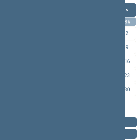
Rugpjūtis 2026
<
>
Pr
An
Tr
Kt
Pn
Št
Sk
1
2
3
4
5
6
7
8
9
10
11
12
13
14
15
16
17
18
19
20
21
22
23
24
25
26
27
28
29
30
31
Pareigos
Veikla