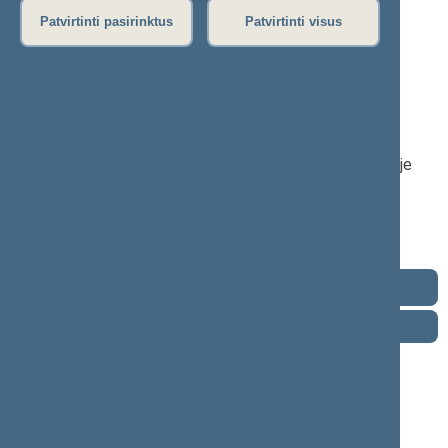
Patvirtinti pasirinktus
Patvirtinti visus
Lilija Vaitiekūnienė
2024–2028 m. kadencija
Seimo narė nuo 2024-11-14
Iškėlė: Lietuvos socialdemokratų partija
Išrinkta: Sėlos vakarinė (Nr. 48) apygardoje
Lietuvos
socialdemokratų
partijos
frakcija
Kontaktai
Darbotvarkė
2026 m. rugpjūčio 8 d.
Šią dieną darbotvarkės nėra