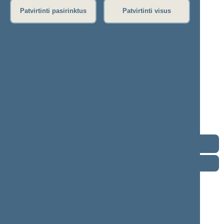
Patvirtinti pasirinktus
Patvirtinti visus
Ingrida Braziulienė
2024–2028 m. kadencija
Seimo narė nuo 2024-11-14
Iškėlė: Lietuvos socialdemokratų partija
Išrinkta: Mažeikių (Nr. 38) apygardoje
Lietuvos
socialdemokratų
partijos
frakcija
Kontaktai
Darbotvarkė
2026 m. rugpjūčio 7 d.
Šią dieną darbotvarkės nėra