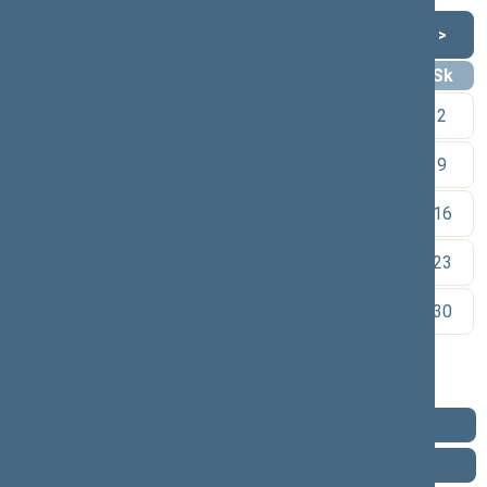
Rugpjūtis 2026
<
>
Pr
An
Tr
Kt
Pn
Št
Sk
1
2
3
4
5
6
7
8
9
10
11
12
13
14
15
16
17
18
19
20
21
22
23
24
25
26
27
28
29
30
31
Pareigos
Veikla