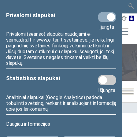
TAIS
TAR
LT
I
EN
Privalomi slapukai
Įjungta
Privalomi (seanso) slapukai naudojami e-
seimas.lrs.lt ir www.e-tar.lt svetainėse, jie reikalingi
pagrindinių svetainės funkcijų veikimui užtikrinti ir
Jūsų duotam sutikimui su slapuku išsaugoti, jei tokį
davėte. Svetainės negalės tinkamai veikti be šių
Seimo nariai
slapukų.
Statistikos slapukai
Išjungta
Analitiniai slapukai (Google Analytics) padeda
tobulinti svetainę, renkant ir analizuojant informaciją
Pradžia
>
Seimo nariai
apie jos lankomumą.
Daugiau informacijos
Visi
A
Ą
B
Č
D
F
G
J
K
L
M
N
O
P
R
S
Š
T
U
V
Z
Ž