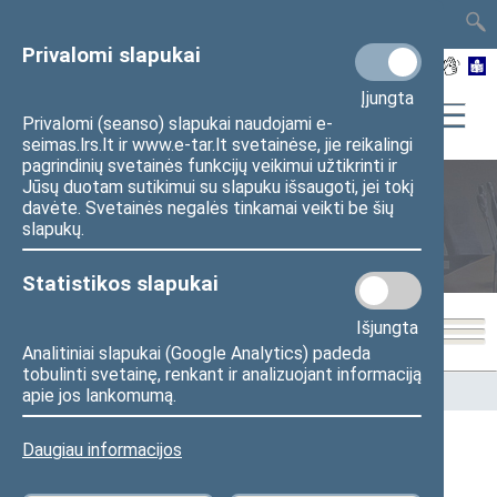
TAIS
TAR
LT
I
EN
Privalomi slapukai
Įjungta
Privalomi (seanso) slapukai naudojami e-
seimas.lrs.lt ir www.e-tar.lt svetainėse, jie reikalingi
pagrindinių svetainės funkcijų veikimui užtikrinti ir
Jūsų duotam sutikimui su slapuku išsaugoti, jei tokį
davėte. Svetainės negalės tinkamai veikti be šių
Seimo nariai
slapukų.
Statistikos slapukai
Išjungta
Analitiniai slapukai (Google Analytics) padeda
tobulinti svetainę, renkant ir analizuojant informaciją
Pradžia
>
Seimo nariai
apie jos lankomumą.
Daugiau informacijos
Visi
A
B
Č
D
F
G
J
K
L
M
N
O
P
R
S
Š
T
U
V
Z
Ž