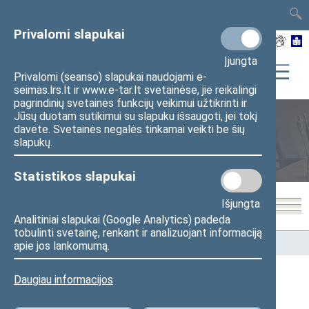
TAIS
TAR
LT
I
EN
Privalomi slapukai
Įjungta
Privalomi (seanso) slapukai naudojami e-
seimas.lrs.lt ir www.e-tar.lt svetainėse, jie reikalingi
pagrindinių svetainės funkcijų veikimui užtikrinti ir
Jūsų duotam sutikimui su slapuku išsaugoti, jei tokį
davėte. Svetainės negalės tinkamai veikti be šių
Seimo nariai
slapukų.
Statistikos slapukai
Išjungta
Analitiniai slapukai (Google Analytics) padeda
tobulinti svetainę, renkant ir analizuojant informaciją
Pradžia
>
Seimo nariai
apie jos lankomumą.
Daugiau informacijos
Apygardos ( Marių)