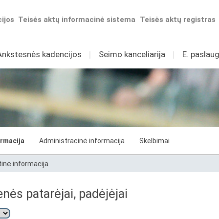
ijos
Teisės aktų informacinė sistema
Teisės aktų registras
Ankstesnės kadencijos
I
Seimo kanceliarija
I
E. paslaug
ormacija
Administracinė informacija
Skelbimai
tinė informacija
nės patarėjai, padėjėjai