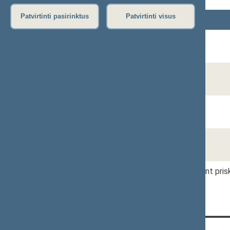
Patvirtinti pasirinktus
Patvirtinti visus
Vardas, Pavardė
Dalia BREDELIENĖ
Paulina KUŠNEROVIENĖ
Vyda MARCEVIČIENĖ
Mindaugas RUKAS
* Seimo nario patarėjui, padėjėjui neturint p