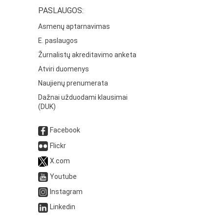
PASLAUGOS:
Asmenų aptarnavimas
E. paslaugos
Žurnalistų akreditavimo anketa
Atviri duomenys
Naujienų prenumerata
Dažnai užduodami klausimai
(DUK)
Facebook
Flickr
X.com
Youtube
Instagram
Linkedin