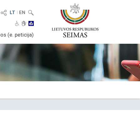
LT
I
EN
os (e. peticija)