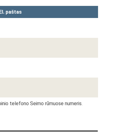
El. paštas
ybinio telefono Seimo rūmuose numeris.