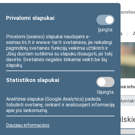
Numatomos transliac
Privalomi slapukai
Įjungta
Sudėtis
I
Veikla
I
Privalomi (seanso) slapukai naudojami e-
seimas.lrs.lt ir www.e-tar.lt svetainėse, jie reikalingi
pagrindinių svetainės funkcijų veikimui užtikrinti ir
Jūsų duotam sutikimui su slapuku išsaugoti, jei tokį
Seimo kanceliarija
davėte. Svetainės negalės tinkamai veikti be šių
slapukų.
Statistikos slapukai
Seimo kancleris
Struktūra ir kontaktinė inf
Išjungta
Analitiniai slapukai (Google Analytics) padeda
Pradžia
>
Seimo kanceliarija
>
Struktūra ir kontak
tobulinti svetainę, renkant ir analizuojant informaciją
apie jos lankomumą.
Seimo narės Jūratės Zailskie
Daugiau informacijos
Seimo narys