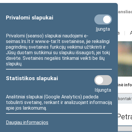
Numatomos transliac
Privalomi slapukai
Įjungta
Sudėtis
I
Veikla
I
Privalomi (seanso) slapukai naudojami e-
seimas.lrs.lt ir www.e-tar.lt svetainėse, jie reikalingi
pagrindinių svetainės funkcijų veikimui užtikrinti ir
Jūsų duotam sutikimui su slapuku išsaugoti, jei tokį
Seimo kanceliarija
davėte. Svetainės negalės tinkamai veikti be šių
slapukų.
Statistikos slapukai
Seimo kancleris
Struktūra ir kontaktinė inf
Išjungta
Analitiniai slapukai (Google Analytics) padeda
Pradžia
>
Seimo kanceliarija
>
Struktūra ir kontak
tobulinti svetainę, renkant ir analizuojant informaciją
apie jos lankomumą.
Seimo narės Modestos Petrau
Daugiau informacijos
Seimo narys