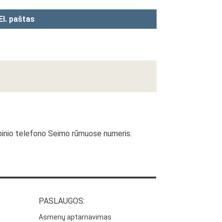
El. paštas
ybinio telefono Seimo rūmuose numeris.
PASLAUGOS:
Asmenų aptarnavimas