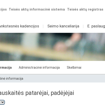
ijos
Teisės aktų informacinė sistema
Teisės aktų registras
Ankstesnės kadencijos
I
Seimo kanceliarija
I
E. paslaug
ormacija
Administracinė informacija
Skelbimai
tinė informacija
skaitės patarėjai, padėjėjai