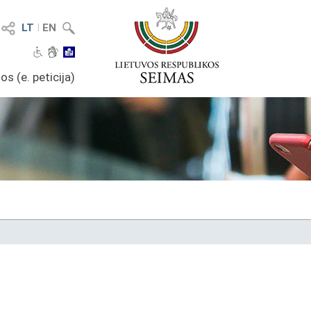
LT
I
EN
os (e. peticija)