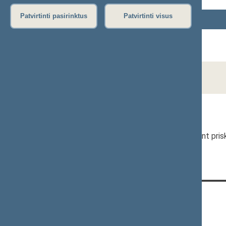
Patvirtinti pasirinktus
Patvirtinti visus
Vardas, Pavardė
Vaiva DIDŽIULYTĖ
Jolita VILKAITIENĖ
Gabrielė ŽIOGELĖ
* Seimo nario patarėjui, padėjėjui neturint p
KONTAKTAI:
Gedimino pr. 53, 01109 Vilnius,