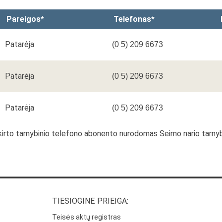
Pareigos*
Telefonas*
Patarėja
(0 5) 209 6673
Patarėja
(0 5) 209 6673
Patarėja
(0 5) 209 6673
riskirto tarnybinio telefono abonento nurodomas Seimo nario tarn
TIESIOGINĖ PRIEIGA:
Teisės aktų registras