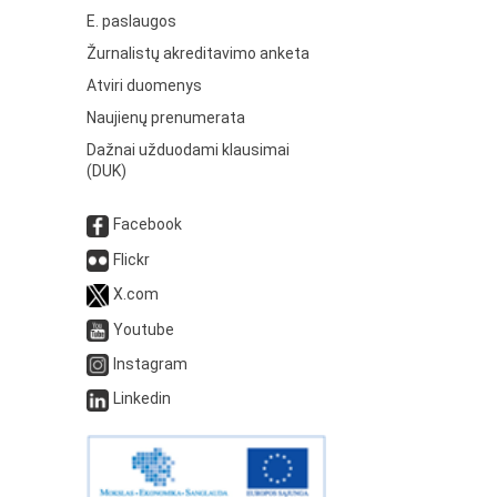
E. paslaugos
Žurnalistų akreditavimo anketa
Atviri duomenys
Naujienų prenumerata
Dažnai užduodami klausimai
(DUK)
Facebook
Flickr
X.com
Youtube
Instagram
Linkedin