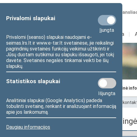
Numatomos transliac
Privalomi slapukai
Įjungta
Sudėtis
I
Veikla
I
Privalomi (seanso) slapukai naudojami e-
seimas.lrs.lt ir www.e-tar.lt svetainėse, jie reikalingi
pagrindinių svetainės funkcijų veikimui užtikrinti ir
Jūsų duotam sutikimui su slapuku išsaugoti, jei tokį
Seimo kanceliarija
davėte. Svetainės negalės tinkamai veikti be šių
slapukų.
Statistikos slapukai
Seimo kancleris
Struktūra ir kontaktinė inf
Išjungta
Analitiniai slapukai (Google Analytics) padeda
Pradžia
>
Seimo kanceliarija
>
Struktūra ir kontak
tobulinti svetainę, renkant ir analizuojant informaciją
apie jos lankomumą.
Seimo nario Mindaugo Lingės
Daugiau informacijos
Seimo narys