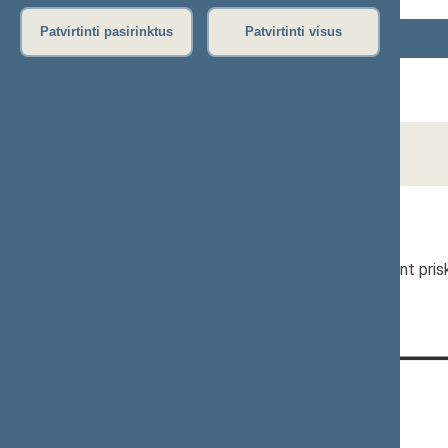
Patvirtinti pasirinktus
Patvirtinti visus
Vardas, Pavardė
Alida JUCEVIČĖ
Jovydas JUOCEVIČIUS
Julijonas ŠILEIKA
* Seimo nario patarėjui, padėjėjui neturint p
KONTAKTAI:
Gedimino pr. 53, 01109 Vilnius,