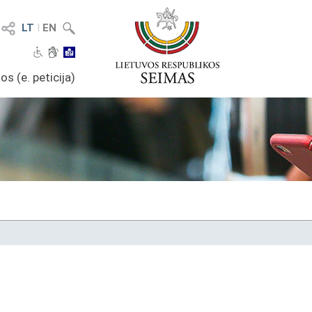
LT
I
EN
os (e. peticija)