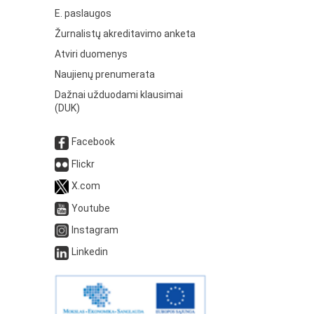
E. paslaugos
Žurnalistų akreditavimo anketa
Atviri duomenys
Naujienų prenumerata
Dažnai užduodami klausimai
(DUK)
Facebook
Flickr
X.com
Youtube
Instagram
Linkedin