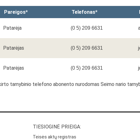
Pareigos*
Telefonas*
Patarėja
(0 5) 209 6631
Patarėjas
(0 5) 209 6631
Patarėjas
(0 5) 209 6631
riskirto tarnybinio telefono abonento nurodomas Seimo nario tarn
TIESIOGINĖ PRIEIGA:
Teisės aktų registras