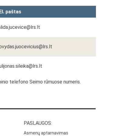
El. paštas
alida.jucevice@lrs.lt
jovydas.juocevicius@lrs.lt
julijonas.sileika@lrs.lt
ybinio telefono Seimo rūmuose numeris.
PASLAUGOS:
Asmenų aptarnavimas