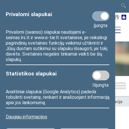
TAIS
TAR
LT
I
EN
Privalomi slapukai
Įjungta
Privalomi (seanso) slapukai naudojami e-
seimas.lrs.lt ir www.e-tar.lt svetainėse, jie reikalingi
pagrindinių svetainės funkcijų veikimui užtikrinti ir
Jūsų duotam sutikimui su slapuku išsaugoti, jei tokį
davėte. Svetainės negalės tinkamai veikti be šių
Seimo kanceliarija
slapukų.
Statistikos slapukai
Išjungta
Analitiniai slapukai (Google Analytics) padeda
tobulinti svetainę, renkant ir analizuojant informaciją
Pradžia
>
Seimo kanceliarija
>
Struktūra ir kontaktinė informacija
apie jos lankomumą.
Daugiau informacijos
Seimo nario Karolio Neimanto
patarėjai, padėjėjai