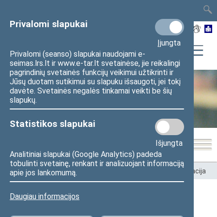
TAIS
TAR
LT
I
EN
Privalomi slapukai
Įjungta
Privalomi (seanso) slapukai naudojami e-
seimas.lrs.lt ir www.e-tar.lt svetainėse, jie reikalingi
pagrindinių svetainės funkcijų veikimui užtikrinti ir
Jūsų duotam sutikimui su slapuku išsaugoti, jei tokį
davėte. Svetainės negalės tinkamai veikti be šių
Seimo kanceliarija
slapukų.
Statistikos slapukai
Išjungta
Analitiniai slapukai (Google Analytics) padeda
tobulinti svetainę, renkant ir analizuojant informaciją
Pradžia
>
Seimo kanceliarija
>
Struktūra ir kontaktinė informacija
apie jos lankomumą.
Daugiau informacijos
Seimo narės Ilonos Gelažnikienės
patarėjai, padėjėjai