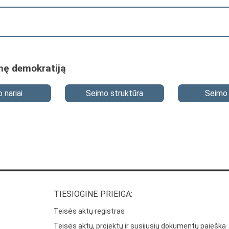
nę demokratiją
 nariai
Seimo struktūra
Seimo 
TIESIOGINĖ PRIEIGA:
Teisės aktų registras
Teisės aktų, projektų ir susijusių dokumentų paieška