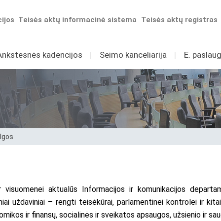
ijos
Teisės aktų informacinė sistema
Teisės aktų registras
Ankstesnės kadencijos
I
Seimo kanceliarija
I
E. paslaug
algos
r visuomenei aktualūs Informacijos ir komunikacijos departam
iai uždaviniai – rengti teisėkūrai, parlamentinei kontrolei ir kita
mikos ir finansų, socialinės ir sveikatos apsaugos, užsienio ir sau