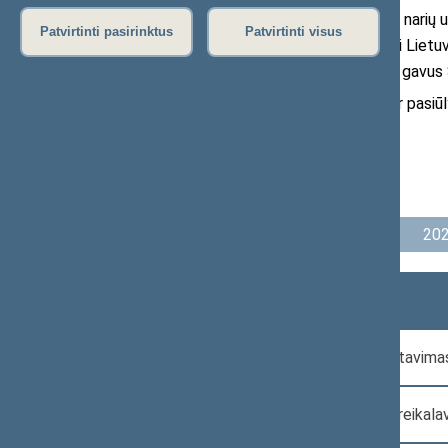
Tyrimų skyriaus darbai rengiami Seimo narių užk
Patvirtinti pasirinktus
Patvirtinti visus
Juose pateikta informacija nėra oficiali Lietuvo
įstatymų nustatytas išimtis, galima tik gavus 
Būsime dėkingi už Jūsų pastebėjimus ir pasiūl
Tyrimų skyriaus kontaktai
Apžvalgos ir tyrimai
2026 m.
202
Eismo įvykio dalyvių pareigų reglamentavima
Dviračių eismo reguliavimas ir saugos reikal