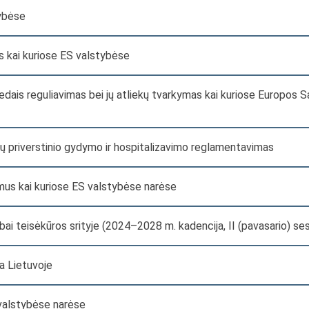
tybėse
 kai kuriose ES valstybėse
iedais reguliavimas bei jų atliekų tvarkymas kai kuriose Europos 
nų priverstinio gydymo ir hospitalizavimo reglamentavimas
mus kai kuriose ES valstybėse narėse
bai teisėkūros srityje (2024–2028 m. kadencija, II (pavasario) ses
a Lietuvoje
valstybėse narėse