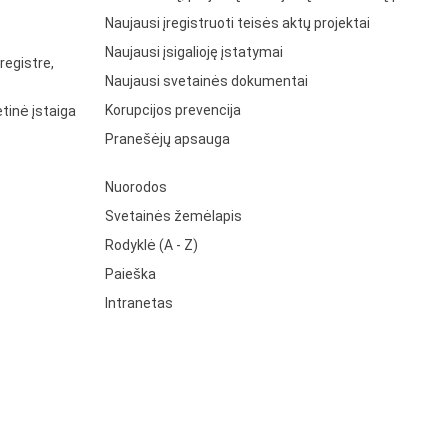
Naujausi įregistruoti teisės aktų projektai
Naujausi įsigalioję įstatymai
registre,
Naujausi svetainės dokumentai
Korupcijos prevencija
tinė įstaiga
Pranešėjų apsauga
Nuorodos
Svetainės žemėlapis
Rodyklė (A - Z)
Paieška
Intranetas