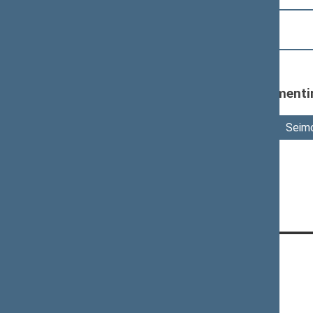
2025 m. IV ketvirčio darbų katalogas
Duomenys apie Seimą ir parlamenti
Seimo rinkimai
Seimo
Politinės partijos
KONTAKTAI:
Gedimino pr. 53, 01109 Vilnius,
Lietuva