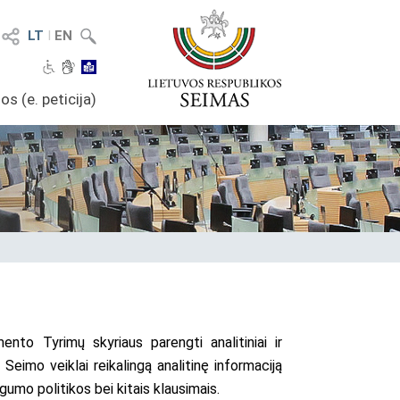
LT
I
EN
os (e. peticija)
ento Tyrimų skyriaus parengti analitiniai ir
i Seimo veiklai reikalingą analitinę informaciją
gumo politikos bei kitais klausimais.