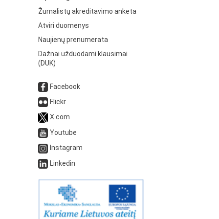
Žurnalistų akreditavimo anketa
Atviri duomenys
Naujienų prenumerata
Dažnai užduodami klausimai
(DUK)
Facebook
Flickr
X.com
Youtube
Instagram
Linkedin