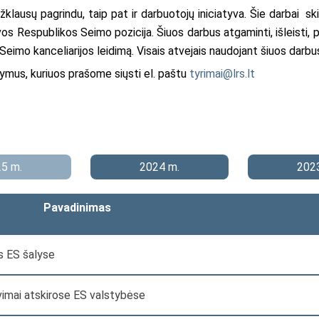
lausų pagrindu, taip pat ir darbuotojų iniciatyva. Šie darbai skir
s Respublikos Seimo pozicija. Šiuos darbus atgaminti, išleisti, plat
Seimo kanceliarijos leidimą. Visais atvejais naudojant šiuos darbu
ymus, kuriuos prašome siųsti el. paštu
tyrimai@lrs.lt
5 m.
2024 m.
202
Pavadinimas
s ES šalyse
avimai atskirose ES valstybėse