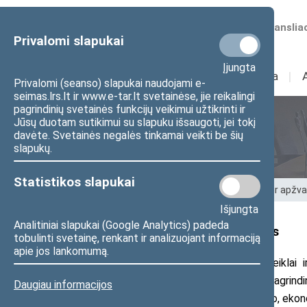
Numatomos transliac
Privalomi slapukai
Įjungta
Sudėtis
I
Veikla
I
Privalomi (seanso) slapukai naudojami e-
seimas.lrs.lt ir www.e-tar.lt svetainėse, jie reikalingi
pagrindinių svetainės funkcijų veikimui užtikrinti ir
Jūsų duotam sutikimui su slapuku išsaugoti, jei tokį
Teisėkūra
davėte. Svetainės negalės tinkamai veikti be šių
slapukų.
Statistikos slapukai
Pradžia
>
Teisėkūra
>
Teisėkūros tyrimai ir apžv
Išjungta
Analitiniai slapukai (Google Analytics) padeda
Teisėkūros tyrimai ir apžvalgos
tobulinti svetainę, renkant ir analizuojant informaciją
apie jos lankomumą.
Šioje svetainėje pateikiami Seimo veiklai i
informaciniai darbai. Tyrimų skyriaus pagrindin
Daugiau informacijos
teisės ir teisėkūros, valstybės valdymo, ekono