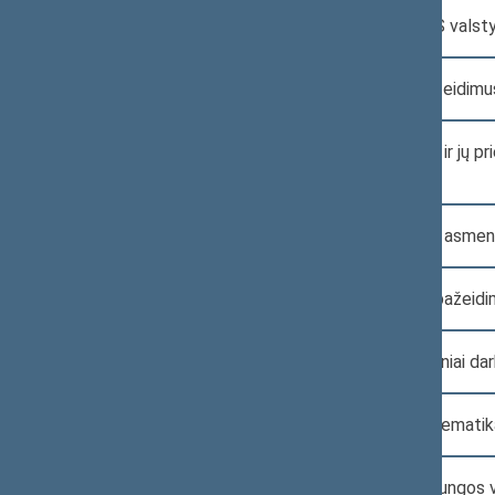
Teisėjų skyrimo ir karjeros aspektai ES vals
Atsakomybė už viešosios tvarkos pažeidimus
Prekybos elektroninėmis cigaretėmis ir jų pr
valstybėse narėse
Psichikos sveikatos sutrikimų turinčių asme
Atsakomybė už kelių eismo taisyklių pažeidi
Lietuvos Respublikos Seimo prioritetiniai dar
Regioninės politikos samprata ir problematik
Viešojo intereso gynimas Europos Sąjungos 