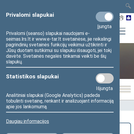
TAIS
TAR
LT
I
EN
Privalomi slapukai
Įjungta
Privalomi (seanso) slapukai naudojami e-
seimas.lrs.lt ir www.e-tar.lt svetainėse, jie reikalingi
pagrindinių svetainės funkcijų veikimui užtikrinti ir
Jūsų duotam sutikimui su slapuku išsaugoti, jei tokį
davėte. Svetainės negalės tinkamai veikti be šių
Visuomenei ir žiniasklaidai
slapukų.
Statistikos slapukai
Išjungta
Analitiniai slapukai (Google Analytics) padeda
tobulinti svetainę, renkant ir analizuojant informaciją
Pradžia
>
Visuomenei ir žiniasklaidai
>
Naujienos
apie jos lankomumą.
Daugiau informacijos
Išplėstinė paieška