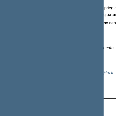
Užsieniečių prašymai suteikti prieglob
sprendimai priimami vadovaujantis iki šių pata
Už įstatymą balsavo 97, nė vieno nebu
Parengė
Informacijos ir komunikacijos departamento
Spaudos biuro vyriausioji specialistė
Saulė Eglė Trembo
Tel. (8 5) 239 6203, el. p.
egle.trembo@lrs.lt
KONTAKTAI: