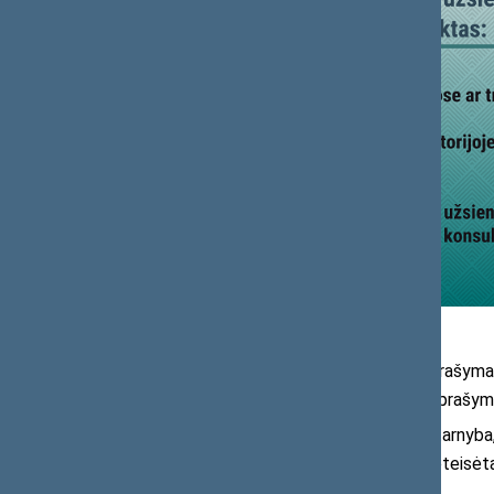
Nustatyta, kad užsieniečio prašymas
tvarkos, nebus priimamas, paaiškinant prašymo
Valstybės sienos apsaugos tarnyba, 
aplinkybes, gali priimti užsieniečio, neteis
prieglobstį.