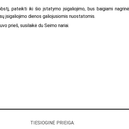
stį, pateikti iki šio įstatymo įsigaliojimo, bus baigiami nagrinėt
isų įsigaliojimo dienos galiojusiomis nuostatomis.
vo prieš, susilaikė du Seimo nariai.
TIESIOGINĖ PRIEIGA: