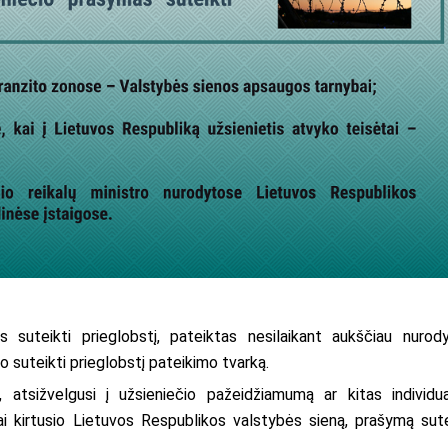
 suteikti prieglobstį, pateiktas nesilaikant aukščiau nurod
 suteikti prieglobstį pateikimo tvarką.
atsižvelgusi į užsieniečio pažeidžiamumą ar kitas individua
ėtai kirtusio Lietuvos Respublikos valstybės sieną, prašymą sute