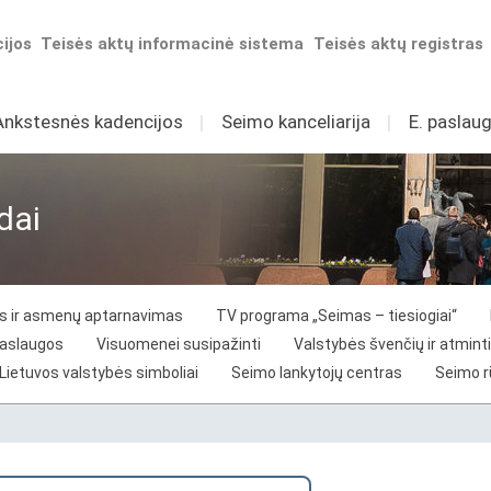
ijos
Teisės aktų informacinė sistema
Teisės aktų registras
Ankstesnės kadencijos
I
Seimo kanceliarija
I
E. paslaug
dai
vos ir asmenų aptarnavimas
TV programa „Seimas – tiesiogiai“
paslaugos
Visuomenei susipažinti
Valstybės švenčių ir atminti
Lietuvos valstybės simboliai
Seimo lankytojų centras
Seimo 