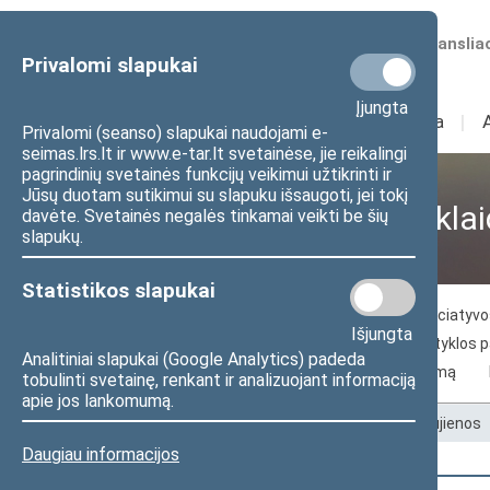
Numatomos transliac
Privalomi slapukai
Įjungta
Sudėtis
I
Veikla
I
Privalomi (seanso) slapukai naudojami e-
seimas.lrs.lt ir www.e-tar.lt svetainėse, jie reikalingi
pagrindinių svetainės funkcijų veikimui užtikrinti ir
Jūsų duotam sutikimui su slapuku išsaugoti, jei tokį
Visuomenei ir žiniasklai
davėte. Svetainės negalės tinkamai veikti be šių
slapukų.
Statistikos slapukai
Naujienos
Žiniasklaidai
Piliečių iniciaty
Išjungta
Seimo archyvo paslaugos
Seimo skaityklos 
Analitiniai slapukai (Google Analytics) padeda
Kelias į Lietuvos nepriklausomybės atkūrimą
tobulinti svetainę, renkant ir analizuojant informaciją
apie jos lankomumą.
Pradžia
>
Visuomenei ir žiniasklaidai
>
Naujienos
Daugiau informacijos