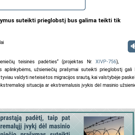
ymus suteikti prieglobstį bus galima teikti tik
ai
eniečių teisinės padėties“
(projektas Nr.
XIVP-756
)
,
plinkybėms, užsieniečių prašymai suteikti prieglobstį gali 
ktyviau valdyti neteisėtos migracijos srautą, kai valstybėje paske
kstremalioji situacija ar ekstremalusis įvykis dėl masinio užsieni