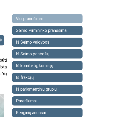
Visi pranešimai
Seimo Pirmininko pranešimai
Iš Seimo valdybos
Iš Seimo posėdžių
būti
Iš komitetų, komisijų
lbta
ečių
Iš frakcijų
Iš parlamentinių grupių
Pareiškimai
Renginių anonsai