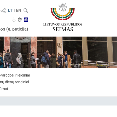
LT
I
EN
os (e. peticija)
Parodos ir leidiniai
nų dienų renginiai
rūmai