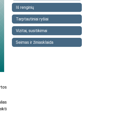
Iš renginių
Tarptautiniai ryšiai
Vizitai, susitikimai
Seimas ir žiniasklaida
ytos
lias
ikti