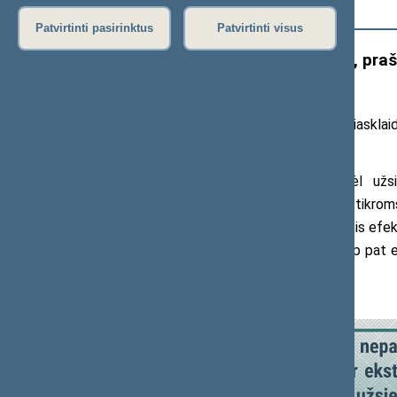
Išplėstinė paieška
Patvirtinti pasirinktus
Patvirtinti visus
Esant ekstremaliajai situacijai, praš
nustatytose vietose
2021 m. rugpjūčio 10 d. pranešimas žiniasklaid
Seimas papildė Įstatymą „Dėl užsi
reglamentuodamas, kad, esant tam tikroms a
teikiami tik nustatytose vietose. Tai leis efe
karo padėtis, nepaprastoji padėtis, taip pat e
antplūdžio.