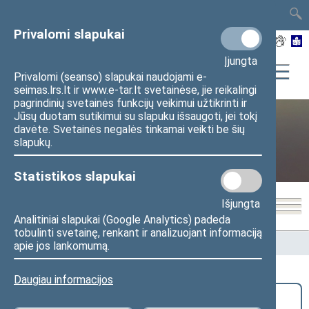
TAIS
TAR
LT
I
EN
Privalomi slapukai
Įjungta
Privalomi (seanso) slapukai naudojami e-
seimas.lrs.lt ir www.e-tar.lt svetainėse, jie reikalingi
pagrindinių svetainės funkcijų veikimui užtikrinti ir
Jūsų duotam sutikimui su slapuku išsaugoti, jei tokį
davėte. Svetainės negalės tinkamai veikti be šių
Visuomenei ir žiniasklaidai
slapukų.
Statistikos slapukai
Išjungta
Analitiniai slapukai (Google Analytics) padeda
tobulinti svetainę, renkant ir analizuojant informaciją
Pradžia
>
Visuomenei ir žiniasklaidai
>
Naujienos
apie jos lankomumą.
Daugiau informacijos
Išplėstinė paieška